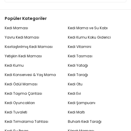
Popüler Kategoriler
Kedi Maması
Kedi Mama ve Su Kabı
Yavru Kedi Maması
Kedi Kumu Koku Giderici
Kısırlaştırılmış Kedi Maması
Kedi Vitamini
Yetişkin Kedi Maması
Kedi Tasması
Kedi Kumu
Kedi Yatağı
Kedi Konservesi & Yaş Mama
Kedi Tarağı
Kedi Ödül Maması
Kedi Otu
Kedi Taşıma Çantası
Kedi Evi
Kedi Oyuncakları
Kedi Şampuanı
Kedi Tuvaleti
Kedi Maltı
Kedi Tırmalama Tahtası
Buharlı Kedi Tarağı
Kedi Su Pınarı
Köpek Maması