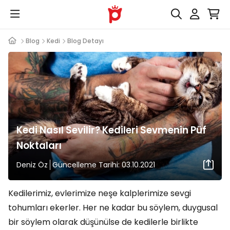
Blog
Kedi
Blog Detayı
Kedi Nasıl Sevilir? Kedileri Sevmenin Püf
Noktaları
Deniz Öz
Güncelleme Tarihi: 03.10.2021
Kedilerimiz, evlerimize neşe kalplerimize sevgi
tohumları ekerler. Her ne kadar bu söylem, duygusal
bir söylem olarak düşünülse de kedilerle birlikte