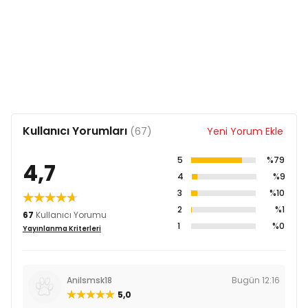
Kullanıcı Yorumları
(67)
Yeni Yorum Ekle
5
%79
4,7
4
%9
3
%10
2
%1
67
Kullanıcı Yorumu
1
%0
Yayınlanma Kriterleri
Anilsmsk18
Bugün 12:16
5,0