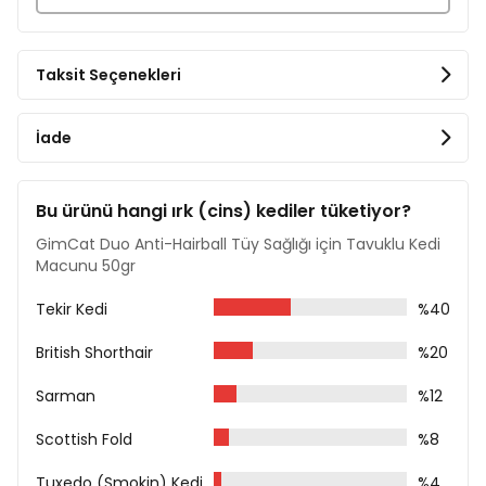
Analiz Tablosu
Ham Protein %6,5
Taksit Seçenekleri
Ham Yağ %34,5
Ham Lif %2
İade
Ham Kül %5,5
Nem %12
Bu ürünü hangi ırk (cins) kediler tüketiyor?
GimCat Duo Anti-Hairball Tüy Sağlığı için Tavuklu Kedi
Macunu 50gr
Tekir Kedi
%40
British Shorthair
%20
Sarman
%12
Scottish Fold
%8
Tuxedo (Smokin) Kedi
%4