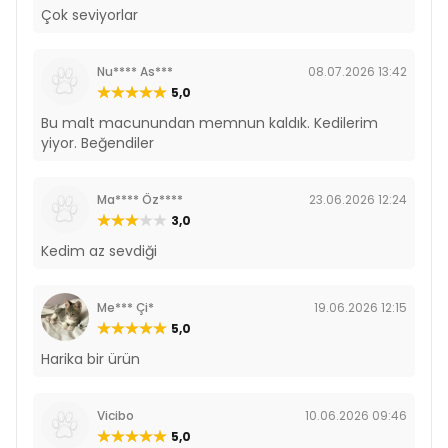
Çok seviyorlar
Nu**** As***
08.07.2026 13:42
5,0
Bu malt macunundan memnun kaldık. Kedilerim
yiyor. Beğendiler
Ma**** Öz****
23.06.2026 12:24
3,0
Kedim az sevdiği
Me*** Çi*
19.06.2026 12:15
5,0
Harika bir ürün
Vicibo
10.06.2026 09:46
5,0