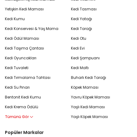
Yetişkin Kedi Maması
Kedi Tasması
Kedi Kumu
Kedi Yatağı
Kedi Konservesi & Yaş Mama
Kedi Tarağı
Kedi Ödül Maması
Kedi Otu
Kedi Taşıma Çantası
Kedi Evi
Kedi Oyuncakları
Kedi Şampuanı
Kedi Tuvaleti
Kedi Maltı
Kedi Tırmalama Tahtası
Buharlı Kedi Tarağı
Kedi Su Pınarı
Köpek Maması
Bentonit Kedi Kumu
Yavru Köpek Maması
Kedi Krema Ödülü
Yaşlı Kedi Maması
Tümünü Gör
Yaşlı Köpek Maması
Popüler Markalar