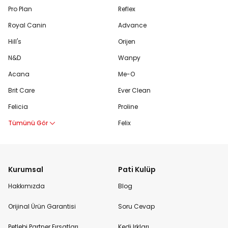
Pro Plan
Reflex
Royal Canin
Advance
Hill's
Orijen
N&D
Wanpy
Acana
Me-O
Brit Care
Ever Clean
Felicia
Proline
Tümünü Gör
Felix
Kurumsal
Pati Kulüp
Hakkımızda
Blog
Orijinal Ürün Garantisi
Soru Cevap
Petlebi Partner Fırsatları
Kedi Irkları