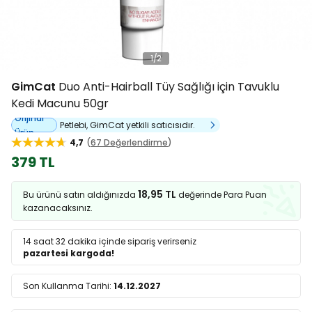
1
/
2
GimCat
Duo Anti-Hairball Tüy Sağlığı için Tavuklu
Kedi Macunu 50gr
Orijinal
Petlebi, GimCat yetkili satıcısıdır.
Ürün
4,7
67 Değerlendirme
379 TL
18,95 TL
Bu ürünü satın aldığınızda
değerinde Para Puan
kazanacaksınız.
14 saat 32 dakika
içinde sipariş verirseniz
pazartesi kargoda!
Son Kullanma Tarihi:
14.12.2027