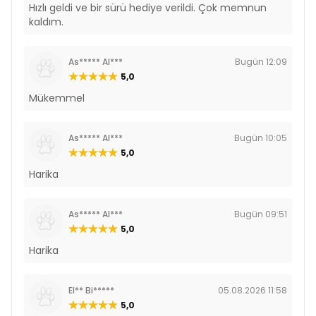
Hızlı geldi ve bir sürü hediye verildi. Çok memnun
kaldım.
As***** Al***
Bugün 12:09
5,0
Mükemmel
As***** Al***
Bugün 10:05
5,0
Harika
As***** Al***
Bugün 09:51
5,0
Harika
El** Bi*****
05.08.2026 11:58
5,0