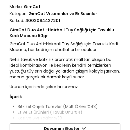
Marka:
GimCat
Kategori:
GimCat Vitaminler ve Ek Besinler
Barkod:
4002064427201
GimCat Duo Anti-Hairball Tüy Sağlığı için Tavuklu
Kedi Macunu 50gr
GimCat Duo Anti-Hairball Tüy Sağlığı için Tavuklu Kedi
Macunu, her kedi için rahatlatıcı bir ödüldür.
Nefis tavuk ve katkısız aromatik malttan oluşan bu
ideal kombinasyon ile kedilerin kendini temizlerken
yuttuğu tüylerin doğal yollardan çıkışını kolaylaştırırken,
macun gerçek bir damak keyfi sunar.
Ürünün içerisinde şeker bulunmaz.
İçerik
Bitkisel Orijinli Türevler (Malt Özleri %43)
Et ve Et Ürünleri (Tavuk Unu %4)
Katı ve Sıvı Yağlar %30
Mayalar
Devamını Göster
​Mineraller