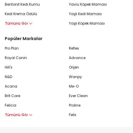
Bentonit Kedi Kumu
Yavru Köpek Maması
Kedi Krema Ödülü
Yaşlı Kedi Maması
Tümünü Gör
Yaşlı Köpek Maması
Popüler Markalar
Pro Plan
Reflex
Royal Canin
Advance
Hill's
Orijen
N&D
Wanpy
Acana
Me-O
Brit Care
Ever Clean
Felicia
Proline
Tümünü Gör
Felix