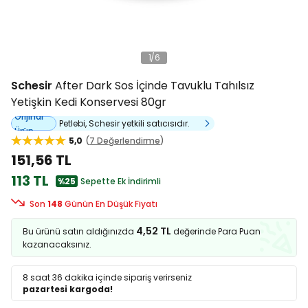
1
/
6
Schesir
After Dark Sos İçinde Tavuklu Tahılsız
Yetişkin Kedi Konservesi 80gr
Orijinal
Petlebi, Schesir yetkili satıcısıdır.
Ürün
5,0
7 Değerlendirme
151,56 TL
113 TL
%25
Sepette Ek İndirimli
Son
148
Günün En Düşük Fiyatı
4,52 TL
Bu ürünü satın aldığınızda
değerinde Para Puan
kazanacaksınız.
8 saat 36 dakika
içinde sipariş verirseniz
pazartesi kargoda!