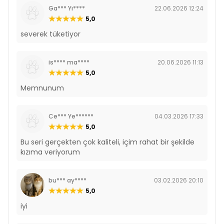
Ga*** Yı****
22.06.2026 12:24
5,0
severek tüketiyor
is**** ma****
20.06.2026 11:13
5,0
Memnunum
Ce*** Ye******
04.03.2026 17:33
5,0
Bu seri gerçekten çok kaliteli, içim rahat bir şekilde
kızıma veriyorum
bu*** ay****
03.02.2026 20:10
5,0
iyi