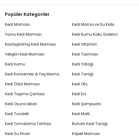
Popüler Kategoriler
Kedi Maması
Kedi Mama ve Su Kabı
Yavru Kedi Maması
Kedi Kumu Koku Giderici
Kısırlaştırılmış Kedi Maması
Kedi Vitamini
Yetişkin Kedi Maması
Kedi Tasması
Kedi Kumu
Kedi Yatağı
Kedi Konservesi & Yaş Mama
Kedi Tarağı
Kedi Ödül Maması
Kedi Otu
Kedi Taşıma Çantası
Kedi Evi
Kedi Oyuncakları
Kedi Şampuanı
Kedi Tuvaleti
Kedi Maltı
Kedi Tırmalama Tahtası
Buharlı Kedi Tarağı
Kedi Su Pınarı
Köpek Maması