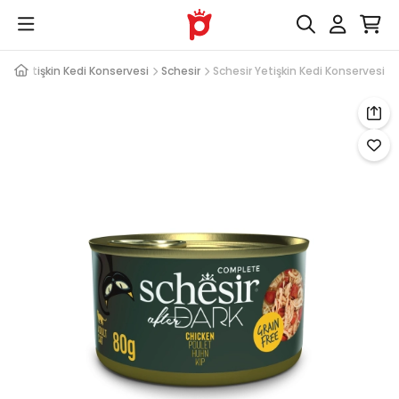
sı
Yetişkin Kedi Konservesi
Schesir
Schesir Yetişkin Kedi Konservesi