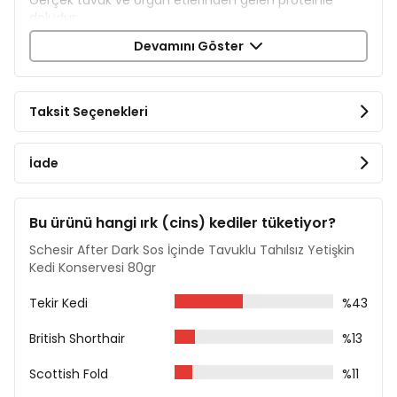
doludur.
Devamını Göster
Et suyunda lezzetli filetolar halindedir.
Kedilerin ihtiyaç duyduğu hidrasyonu almasını
sağlamak için sıvılarla doludur.
Taksit Seçenekleri
Tahılsızdır.
Minimum işleme tabi tutulmuş, yüksek besin değerine
İade
sahip, yüksek kaliteli bileşenler içerir.
İçerik
Bu ürünü hangi ırk (cins) kediler tüketiyor?
Tavuk %66 (taşlık %5, karaciğer %5, kalp %5)
Schesir After Dark Sos İçinde Tavuklu Tahılsız Yetişkin
Tavuk Pişirme Suyu %29
Kedi Konservesi 80gr
Rafine Ayçiçek Yağı
Tapyoka Nişastası
Tekir Kedi
%43
Mineraller
Analiz Raporu
British Shorthair
%13
Protein %12
Scottish Fold
%11
Ham Yağ %2