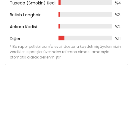
Tuxedo (Smokin) Kedi
%4
British Longhair
%3
Ankara Kedisi
%2
Diğer
%11
* Bu rapor petlebi.com'a evcil dostunu kaydetmiş üyelerimizin
verdikleri siparişler üzerinden referans olması amacıyla
otomatik olarak derlenmiştir.