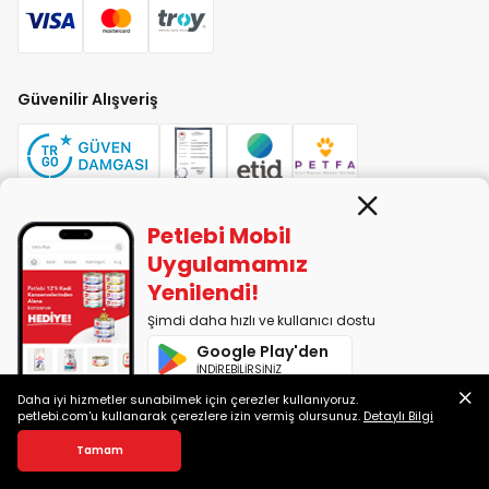
Güvenilir Alışveriş
Petlebi Mobil
PETLEBİ EVCİL HAYVAN ÜRÜNLERİ PAZ. SAN. TİC. LTD. ŞTİ. Alaşarköy Mah.
Uygulamamız
1. Alaşar Cad. No: 9 Osmangazi/Bursa
Yenilendi!
7290599225 vergi numarasıyla Uludağ Vergi Dairesi'ne bağlıdır.
Şimdi daha hızlı ve kullanıcı dostu
Google Play'den
2014-2026 © petlebi.com v11.89.0
İNDİREBİLİRSİNİZ
Bursa'da sevgiyle yapıldı.
Daha iyi hizmetler sunabilmek için çerezler kullanıyoruz.
App Store'dan
petlebi.com'u kullanarak çerezlere izin vermiş olursunuz.
Detaylı Bilgi
İNDİREBİLİRSİNİZ
Sepete Ekle
Tamam