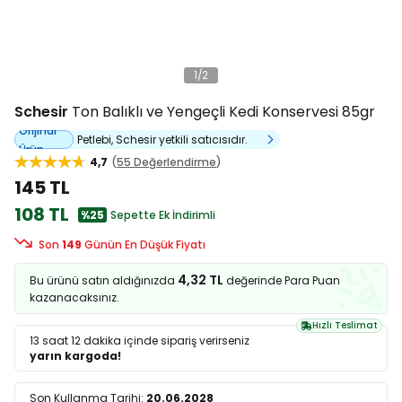
1
/
2
Schesir
Ton Balıklı ve Yengeçli Kedi Konservesi 85gr
Orijinal
Petlebi, Schesir yetkili satıcısıdır.
Ürün
4,7
55 Değerlendirme
145 TL
108 TL
%25
Sepette Ek İndirimli
Son
149
Günün En Düşük Fiyatı
4,32 TL
Bu ürünü satın aldığınızda
değerinde Para Puan
kazanacaksınız.
Hızlı Teslimat
13 saat 12 dakika
içinde sipariş verirseniz
yarın kargoda!
Son Kullanma Tarihi:
20.06.2028