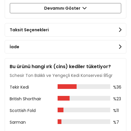
Devamını Göster
Ton Balığı %51
Yengeç Eti %4
Rafine Ayçiçek Yağı %2
Pirinç %1,5
Taksit Seçenekleri
Mineraller
Analiz Tablosu
İade
Protein %13
Ham Yağ %2,5
Ham Kül %1
Bu ürünü hangi ırk (cins) kediler tüketiyor?
Ham Lif %0,5
Schesir Ton Balıklı ve Yengeçli Kedi Konservesi 85gr
Nem %82
Tekir Kedi
%36
British Shorthair
%23
Scottish Fold
%11
Sarman
%7