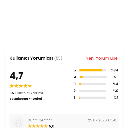
Kullanıcı Yorumları
(55)
Yeni Yorum Ekle
5
%84
4,7
4
%11
3
%4
2
%0
55
Kullanıcı Yorumu
1
%2
Yayınlanma Kriterleri
Du*** Çe*****
25.07.2026 17:50
5,0