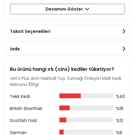
destekler.
Devamını Göster
Bileşimi
Malt Özütü (1.1.18) %52
Taksit Seçenekleri
Yulaf Unu (1.4.9)
Bitkisel Sıvı ve Katı Yağlar (2.20.1)
Maya Ürünleri (12.1.12)
İade
Potasyum Sorbat (E 202)
Deiyonize Su
Mannanoligosakkarit (MOS)
Beta Glukan
Bu ürünü hangi ırk (cins) kediler tüketiyor?
Analiz Raporu
Vet's Plus Anti-Hairball Tüy Yumağı Önleyici Malt Kedi
Macunu 100gr
Ham Protein %5
Ham Yağlar %29
Tekir Kedi
%40
Ham Lif %1,4
Ham Kül %1,1
British Shorthair
%19
Nem %13
Scottish Fold
%13
Kullanım Önerisi
Sarman
%8
6 haftadan büyük tüm kedilerin kullanımı için