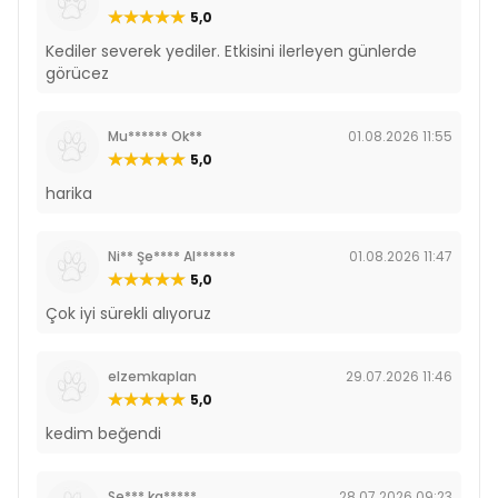
5,0
Kediler severek yediler. Etkisini ilerleyen günlerde
görücez
Mu****** Ok**
01.08.2026 11:55
5,0
harika
Ni** Şe**** Al******
01.08.2026 11:47
5,0
Çok iyi sürekli alıyoruz
elzemkaplan
29.07.2026 11:46
5,0
kedim beğendi
Se*** ka*****
28.07.2026 09:23