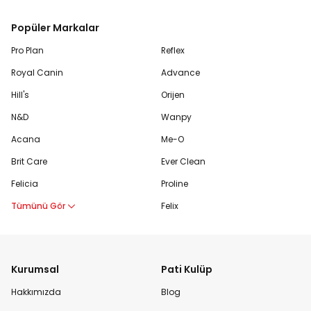
Popüler Markalar
Pro Plan
Reflex
Royal Canin
Advance
Hill's
Orijen
N&D
Wanpy
Acana
Me-O
Brit Care
Ever Clean
Felicia
Proline
Tümünü Gör
Felix
Kurumsal
Pati Kulüp
Hakkımızda
Blog