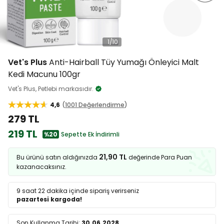
1
/
10
Vet's Plus
Anti-Hairball Tüy Yumağı Önleyici Malt
Kedi Macunu 100gr
Vet's Plus, Petlebi markasıdır.
4,6
1001 Değerlendirme
279 TL
219 TL
%20
Sepette Ek İndirimli
21,90 TL
Bu ürünü satın aldığınızda
değerinde Para Puan
kazanacaksınız.
9 saat 22 dakika
içinde sipariş verirseniz
pazartesi kargoda!
Son Kullanma Tarihi:
30.06.2028