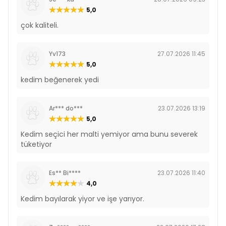
5,0
çok kaliteli.
Yv173
27.07.2026 11:45
5,0
kedim beğenerek yedi
Ar*** do***
23.07.2026 13:19
5,0
Kedim seçici her malti yemiyor ama bunu severek
tüketiyor
Es** Bi****
23.07.2026 11:40
4,0
Kedim bayılarak yiyor ve işe yarıyor.