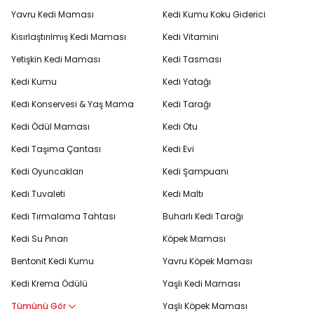
Yavru Kedi Maması
Kedi Kumu Koku Giderici
Kısırlaştırılmış Kedi Maması
Kedi Vitamini
Yetişkin Kedi Maması
Kedi Tasması
Kedi Kumu
Kedi Yatağı
Kedi Konservesi & Yaş Mama
Kedi Tarağı
Kedi Ödül Maması
Kedi Otu
Kedi Taşıma Çantası
Kedi Evi
Kedi Oyuncakları
Kedi Şampuanı
Kedi Tuvaleti
Kedi Maltı
Kedi Tırmalama Tahtası
Buharlı Kedi Tarağı
Kedi Su Pınarı
Köpek Maması
Bentonit Kedi Kumu
Yavru Köpek Maması
Kedi Krema Ödülü
Yaşlı Kedi Maması
Tümünü Gör
Yaşlı Köpek Maması