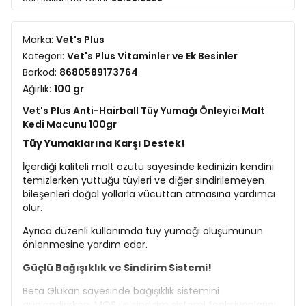
Marka:
Vet's Plus
Kategori:
Vet's Plus Vitaminler ve Ek Besinler
Barkod:
8680589173764
Ağırlık:
100 gr
Vet's Plus Anti-Hairball Tüy Yumağı Önleyici Malt
Kedi Macunu 100gr
Tüy Yumaklarına Karşı Destek!
İçerdiği kaliteli malt özütü sayesinde kedinizin kendini
temizlerken yuttuğu tüyleri ve diğer sindirilemeyen
bileşenleri doğal yollarla vücuttan atmasına yardımcı
olur.
Ayrıca düzenli kullanımda tüy yumağı oluşumunun
önlenmesine yardım eder.
Güçlü Bağışıklık ve Sindirim Sistemi!
Beta Glukan sayesinde bağışıklık sistemini
güçlendirirken, MOS ile sindirim sistemi fonksiyonlarını