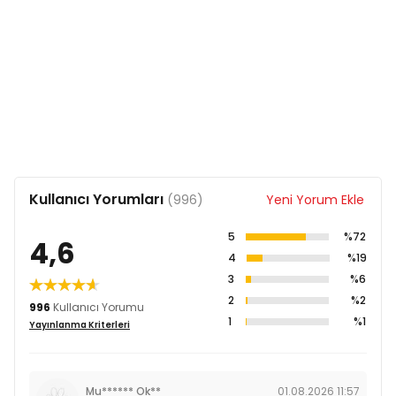
Kullanıcı Yorumları
(996)
Yeni Yorum Ekle
5
%72
4,6
4
%19
3
%6
2
%2
996
Kullanıcı Yorumu
1
%1
Yayınlanma Kriterleri
Mu****** Ok**
01.08.2026 11:57