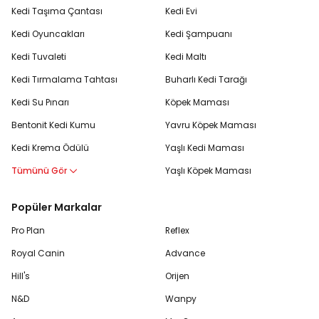
Kedi Taşıma Çantası
Kedi Evi
Kedi Oyuncakları
Kedi Şampuanı
Kedi Tuvaleti
Kedi Maltı
Kedi Tırmalama Tahtası
Buharlı Kedi Tarağı
Kedi Su Pınarı
Köpek Maması
Bentonit Kedi Kumu
Yavru Köpek Maması
Kedi Krema Ödülü
Yaşlı Kedi Maması
Tümünü Gör
Yaşlı Köpek Maması
Popüler Markalar
Pro Plan
Reflex
Royal Canin
Advance
Hill's
Orijen
N&D
Wanpy