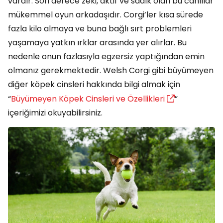
vardır. Son derece zeki, aktif ve sadık olan bu canlılar
mükemmel oyun arkadaşıdır. Corgi’ler kısa sürede
fazla kilo almaya ve buna bağlı sırt problemleri
yaşamaya yatkın ırklar arasında yer alırlar. Bu
nedenle onun fazlasıyla egzersiz yaptığından emin
olmanız gerekmektedir. Welsh Corgi gibi büyümeyen
diğer köpek cinsleri hakkında bilgi almak için
“
Büyümeyen Köpek Cinsleri ve Özellikleri
”
içeriğimizi okuyabilirsiniz.