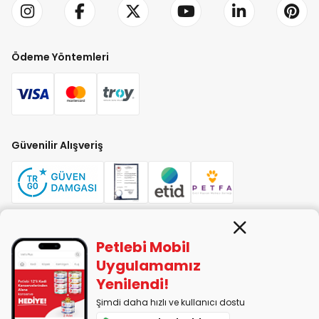
Ödeme Yöntemleri
Güvenilir Alışveriş
Petlebi Mobil
PETLEBİ EVCİL HAYVAN ÜRÜNLERİ PAZ. SAN. TİC. LTD. ŞTİ. Alaşarköy Mah.
1. Alaşar Cad. No: 9 Osmangazi/Bursa
Uygulamamız
7290599225 vergi numarasıyla Uludağ Vergi Dairesi'ne bağlıdır.
Yenilendi!
Şimdi daha hızlı ve kullanıcı dostu
2014-2026 © petlebi.com v11.88.0