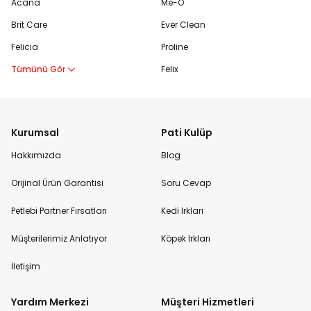
Acana
Me-O
Brit Care
Ever Clean
Felicia
Proline
Tümünü Gör
Felix
Kurumsal
Pati Kulüp
Hakkımızda
Blog
Orijinal Ürün Garantisi
Soru Cevap
Petlebi Partner Fırsatları
Kedi Irkları
Müşterilerimiz Anlatıyor
Köpek Irkları
İletişim
Yardım Merkezi
Müşteri Hizmetleri