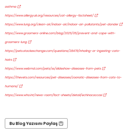
asthma
https://www.allergyuk.org/resources/cat-allergy-factsheet/
https://www.lung.org/clean-air/indoor-air/indoor-air-pollutants/pet-dander
https://www.groomers-online.com/blog/2025/05/prevent-and-cope-with-
groomers-lung
https://pets.stackexchange.com/questions/28479/inhaling-or-ingesting-cats-
hairs
https://www.webmd.com/pets/ss/slideshow-diseases-from-pets
https://thevets.com/resources/pet-diseases/zoonotic-diseases-from-cats-to-
humans/
https://www.who.int/news-room/fact-sheets/detail/echinococcosi
Bu Blog Yazısını Paylaş