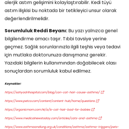
alerjik astım gelişimini kolaylaştırabilir. Kedi tüyü
astım ilişkisi bu noktada bir tetikleyici unsur olarak
değerlendirilmelidir.
Sorumluluk Reddi Beyanı:
Bu yazı yalnızca genel
bilgilendirme amacı taşır. Tıbbi tavsiye yerine
geçmez. Sağlık sorunlarınızla ilgili teşhis veya tedavi
için mutlaka doktorunuza danışmanız gerekir.
Yazıdaki bilgilerin kullanımından doğabilecek olası
sonuçlardan sorumluluk kabul edilmez.
Kaynaklar:
https://sahyadrihospital.com/blog/can-cat-hair-cause-asthma/
https://www.petco.com/content/content-hub/home/questions
https://organicmom.com.hk/a/is-cat-hair-bad-for-babies
https://www.medicalnewstoday.com/articles/cats-and-asthma
https://www.asthmaandlung.org.uk/conditions/asthma/asthma-triggers/pets-