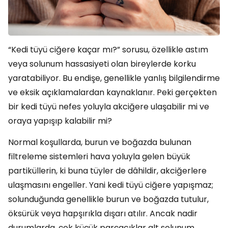
“Kedi tüyü ciğere kaçar mı?” sorusu, özellikle astım
veya solunum hassasiyeti olan bireylerde korku
yaratabiliyor. Bu endişe, genellikle yanlış bilgilendirme
ve eksik açıklamalardan kaynaklanır. Peki gerçekten
bir kedi tüyü nefes yoluyla akciğere ulaşabilir mi ve
oraya yapışıp kalabilir mi?
Normal koşullarda, burun ve boğazda bulunan
filtreleme sistemleri hava yoluyla gelen büyük
partiküllerin, ki buna tüyler de dâhildir, akciğerlere
ulaşmasını engeller. Yani kedi tüyü ciğere yapışmaz;
solunduğunda genellikle burun ve boğazda tutulur,
öksürük veya hapşırıkla dışarı atılır. Ancak nadir
durumlarda, çok küçük parçacıklar alt solunum