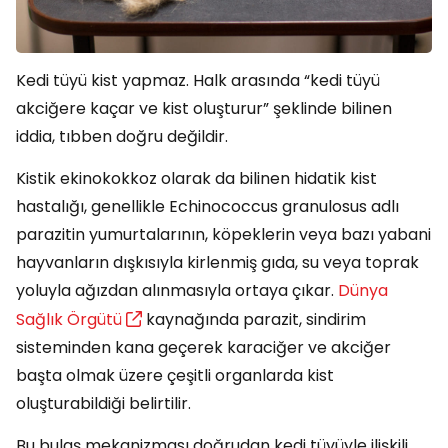
Kedi tüyü kist yapmaz. Halk arasında “kedi tüyü
akciğere kaçar ve kist oluşturur” şeklinde bilinen
iddia, tıbben doğru değildir.
Kistik ekinokokkoz olarak da bilinen hidatik kist
hastalığı, genellikle Echinococcus granulosus adlı
parazitin yumurtalarının, köpeklerin veya bazı yabani
hayvanların dışkısıyla kirlenmiş gıda, su veya toprak
yoluyla ağızdan alınmasıyla ortaya çıkar.
Dünya
Sağlık Örgütü
kaynağında parazit, sindirim
sisteminden kana geçerek karaciğer ve akciğer
başta olmak üzere çeşitli organlarda kist
oluşturabildiği belirtilir.
Bu bulaş mekanizması doğrudan kedi tüyüyle ilişkili