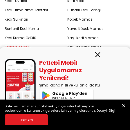
Kedi Tuvaleti
Kedi Maltı
Kedi Tırmalama Tahtası
Buharlı Kedi Tarağı
Kedi Su Pınarı
Köpek Maması
Bentonit Kedi Kumu
Yavru Köpek Maması
Kedi Krema Ödülü
Yaşlı Kedi Maması
Tümünü Gör
Yaşlı Köpek Maması
Petlebi Mobil
Popüler Markalar
Uygulamamız
Pro Plan
Reflex
Yenilendi!
Royal Canin
Advance
Şimdi daha hızlı ve kullanıcı dostu
Hill's
Orijen
Google Play'den
İNDİREBİLİRSİNİZ
N&D
Wanpy
Daha iyi hizmetler sunabilmek için çerezler kullanıyoruz.
App Store'dan
Acana
Me-O
petlebi.com'u kullanarak çerezlere izin vermiş olursunuz.
Detaylı Bilgi
İNDİREBİLİRSİNİZ
Kedilerin Dilleri Hakkında Çarpıcı ve İlginç 7 Bilgi
Brit Care
Ever Clean
Bu yazımızda “kedilerin dilleri neden tırtıklı?”, “kedilerin dili antibakteriyel mi?” gibi en çok merak edilen soruların yanıtlarını bulabilirsiniz.
Tamam
Felicia
Proline