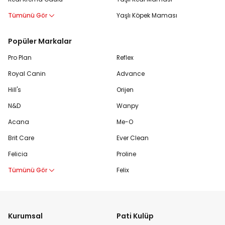
Tümünü Gör
Yaşlı Köpek Maması
Popüler Markalar
Pro Plan
Reflex
Royal Canin
Advance
Hill's
Orijen
N&D
Wanpy
Acana
Me-O
Brit Care
Ever Clean
Felicia
Proline
Tümünü Gör
Felix
Kurumsal
Pati Kulüp