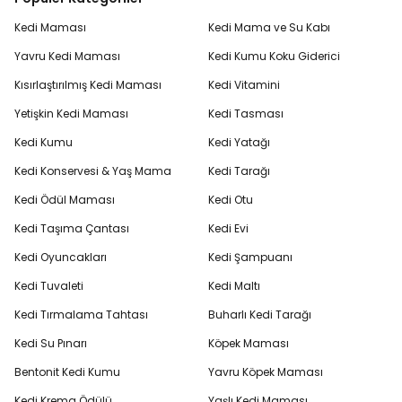
Kedi Maması
Kedi Mama ve Su Kabı
Yavru Kedi Maması
Kedi Kumu Koku Giderici
Kısırlaştırılmış Kedi Maması
Kedi Vitamini
Yetişkin Kedi Maması
Kedi Tasması
Kedi Kumu
Kedi Yatağı
Kedi Konservesi & Yaş Mama
Kedi Tarağı
Kedi Ödül Maması
Kedi Otu
Kedi Taşıma Çantası
Kedi Evi
Kedi Oyuncakları
Kedi Şampuanı
Kedi Tuvaleti
Kedi Maltı
Kedi Tırmalama Tahtası
Buharlı Kedi Tarağı
Kedi Su Pınarı
Köpek Maması
Bentonit Kedi Kumu
Yavru Köpek Maması
Kedi Krema Ödülü
Yaşlı Kedi Maması