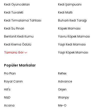
Kedi Oyuncakları
Kedi Şampuanı
Kedi Tuvaleti
Kedi Maltı
Kedi Tırmalama Tahtası
Buharlı Kedi Tarağı
Kedi Su Pınarı
Köpek Maması
Bentonit Kedi Kumu
Yavru Köpek Maması
Kedi Krema Ödülü
Yaşlı Kedi Maması
Tümünü Gör
Yaşlı Köpek Maması
Popüler Markalar
Pro Plan
Reflex
Royal Canin
Advance
Hill's
Orijen
N&D
Wanpy
Acana
Me-O