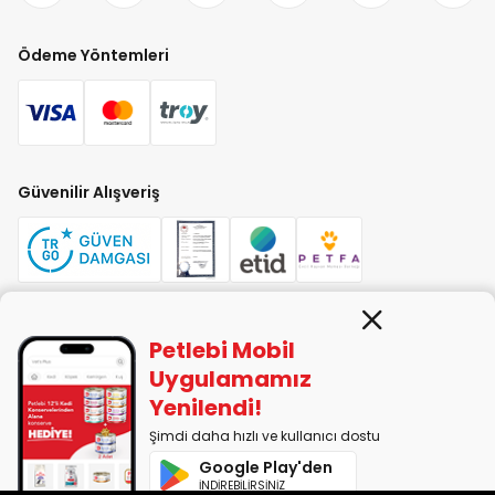
Ödeme Yöntemleri
Güvenilir Alışveriş
Petlebi Mobil
PETLEBİ EVCİL HAYVAN ÜRÜNLERİ PAZ. SAN. TİC. LTD. ŞTİ. Alaşarköy Mah.
1. Alaşar Cad. No: 9 Osmangazi/Bursa
Uygulamamız
7290599225 vergi numarasıyla Uludağ Vergi Dairesi'ne bağlıdır.
Yenilendi!
Şimdi daha hızlı ve kullanıcı dostu
2014-2026 © petlebi.com v11.86.0
Google Play'den
Bursa'da sevgiyle yapıldı.
İNDİREBİLİRSİNİZ