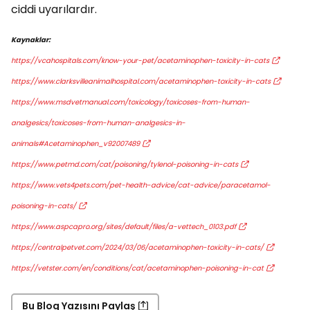
ciddi uyarılardır.
Kaynaklar:
https://vcahospitals.com/know-your-pet/acetaminophen-toxicity-in-cats
https://www.clarksvilleanimalhospital.com/acetaminophen-toxicity-in-cats
https://www.msdvetmanual.com/toxicology/toxicoses-from-human-
analgesics/toxicoses-from-human-analgesics-in-
animals#Acetaminophen_v92007489
https://www.petmd.com/cat/poisoning/tylenol-poisoning-in-cats
https://www.vets4pets.com/pet-health-advice/cat-advice/paracetamol-
poisoning-in-cats/
https://www.aspcapro.org/sites/default/files/a-vettech_0103.pdf
https://centralpetvet.com/2024/03/06/acetaminophen-toxicity-in-cats/
https://vetster.com/en/conditions/cat/acetaminophen-poisoning-in-cat
Bu Blog Yazısını Paylaş