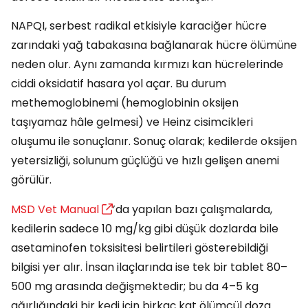
NAPQI, serbest radikal etkisiyle karaciğer hücre
zarındaki yağ tabakasına bağlanarak hücre ölümüne
neden olur. Aynı zamanda kırmızı kan hücrelerinde
ciddi oksidatif hasara yol açar. Bu durum
methemoglobinemi (hemoglobinin oksijen
taşıyamaz hâle gelmesi) ve Heinz cisimcikleri
oluşumu ile sonuçlanır. Sonuç olarak; kedilerde oksijen
yetersizliği, solunum güçlüğü ve hızlı gelişen anemi
görülür.
MSD Vet Manual
’da yapılan bazı çalışmalarda,
kedilerin sadece 10 mg/kg gibi düşük dozlarda bile
asetaminofen toksisitesi belirtileri gösterebildiği
bilgisi yer alır. İnsan ilaçlarında ise tek bir tablet 80–
500 mg arasında değişmektedir; bu da 4–5 kg
ağırlığındaki bir kedi için birkaç kat ölümcül doza