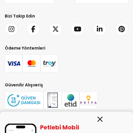
Bizi Takip Edin
Ödeme Yöntemleri
Güvenilir Alışveriş
Petlebi Mobil
PETLEBİ EVCİL HAYVAN ÜRÜNLERİ PAZ. SAN. TİC. LTD. ŞTİ. Alaşarköy Mah.
1. Alaşar Cad. No: 9 Osmangazi/Bursa