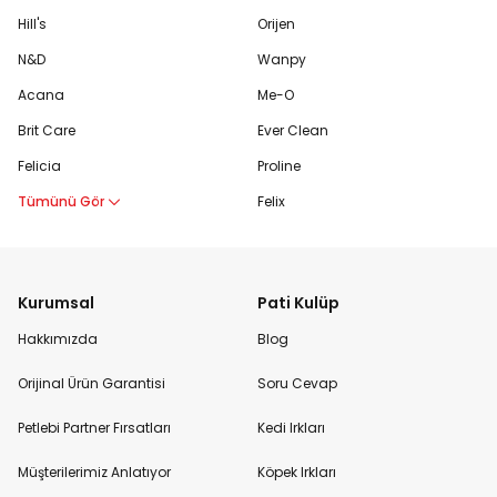
Hill's
Orijen
N&D
Wanpy
Acana
Me-O
Brit Care
Ever Clean
Felicia
Proline
Tümünü Gör
Felix
Kurumsal
Pati Kulüp
Hakkımızda
Blog
Orijinal Ürün Garantisi
Soru Cevap
Petlebi Partner Fırsatları
Kedi Irkları
Müşterilerimiz Anlatıyor
Köpek Irkları