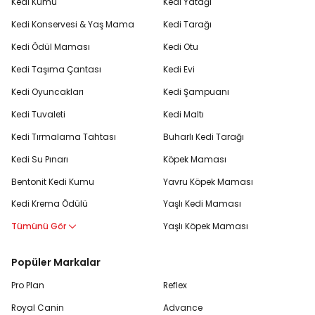
Kedi Kumu
Kedi Yatağı
Kedi Konservesi & Yaş Mama
Kedi Tarağı
Kedi Ödül Maması
Kedi Otu
Kedi Taşıma Çantası
Kedi Evi
Kedi Oyuncakları
Kedi Şampuanı
Kedi Tuvaleti
Kedi Maltı
Kedi Tırmalama Tahtası
Buharlı Kedi Tarağı
Kedi Su Pınarı
Köpek Maması
Bentonit Kedi Kumu
Yavru Köpek Maması
Kedi Krema Ödülü
Yaşlı Kedi Maması
Tümünü Gör
Yaşlı Köpek Maması
Popüler Markalar
Pro Plan
Reflex
Royal Canin
Advance