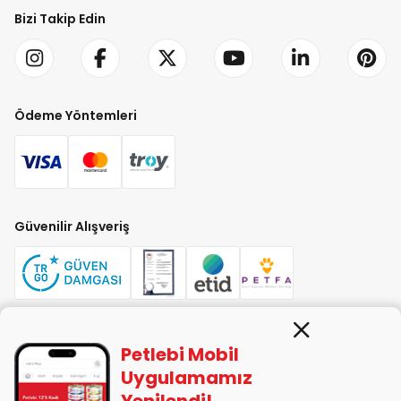
Bizi Takip Edin
Ödeme Yöntemleri
Güvenilir Alışveriş
Petlebi Mobil
PETLEBİ EVCİL HAYVAN ÜRÜNLERİ PAZ. SAN. TİC. LTD. ŞTİ. Alaşarköy Mah.
1. Alaşar Cad. No: 9 Osmangazi/Bursa
Uygulamamız
7290599225 vergi numarasıyla Uludağ Vergi Dairesi'ne bağlıdır.