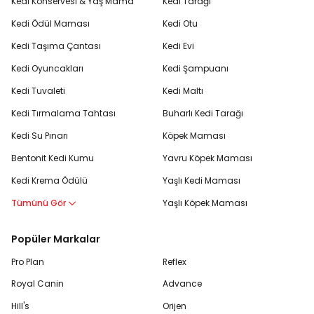
Kedi Konservesi & Yaş Mama
Kedi Tarağı
Kedi Ödül Maması
Kedi Otu
Kedi Taşıma Çantası
Kedi Evi
Kedi Oyuncakları
Kedi Şampuanı
Kedi Tuvaleti
Kedi Maltı
Kedi Tırmalama Tahtası
Buharlı Kedi Tarağı
Kedi Su Pınarı
Köpek Maması
Bentonit Kedi Kumu
Yavru Köpek Maması
Kedi Krema Ödülü
Yaşlı Kedi Maması
Tümünü Gör
Yaşlı Köpek Maması
Popüler Markalar
Pro Plan
Reflex
Royal Canin
Advance
Hill's
Orijen