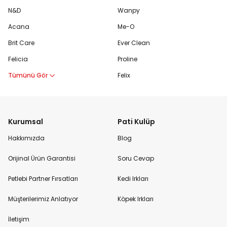
N&D
Wanpy
Acana
Me-O
Brit Care
Ever Clean
Felicia
Proline
Tümünü Gör
Felix
Kurumsal
Pati Kulüp
Hakkımızda
Blog
Orijinal Ürün Garantisi
Soru Cevap
Petlebi Partner Fırsatları
Kedi Irkları
Müşterilerimiz Anlatıyor
Köpek Irkları
İletişim