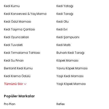
Kedi Kumu
Kedi Yatağı
Kedi Konservesi & Yaş Mama
Kedi Tarağı
Kedi Ödül Maması
Kedi Otu
Kedi Taşıma Çantası
Kedi Evi
Kedi Oyuncakları
Kedi Şampuanı
Kedi Tuvaleti
Kedi Maltı
Kedi Tırmalama Tahtası
Buharlı Kedi Tarağı
Kedi Su Pınarı
Köpek Maması
Bentonit Kedi Kumu
Yavru Köpek Maması
Kedi Krema Ödülü
Yaşlı Kedi Maması
Tümünü Gör
Yaşlı Köpek Maması
Popüler Markalar
Pro Plan
Reflex