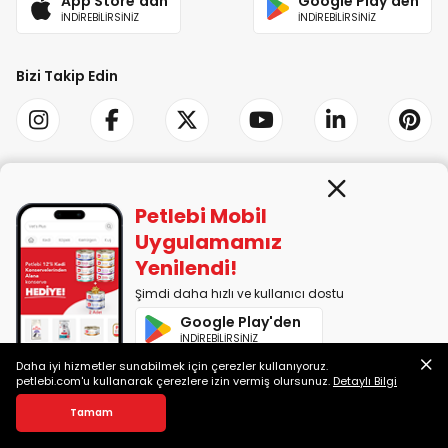
App Store'dan
Google Play'den
İNDİREBİLİRSİNİZ
İNDİREBİLİRSİNİZ
Bizi Takip Edin
Ödeme Yöntemleri
Petlebi Mobil
Uygulamamız
Yenilendi!
Şimdi daha hızlı ve kullanıcı dostu
Güvenilir Alışveriş
Google Play'den
İNDİREBİLİRSİNİZ
Daha iyi hizmetler sunabilmek için çerezler kullanıyoruz.
App Store'dan
petlebi.com'u kullanarak çerezlere izin vermiş olursunuz.
Detaylı Bilgi
İNDİREBİLİRSİNİZ
Ocicat Kedisi Özellikleri, Bakımı ve Karakteri
Ocicat kedisi özellikleri, karakteri, bakımı, beslenmesi, tüy dökme durumu, ev yaşamına uyumu ve yaygın hastalıklar bu yazıda!
Tamam