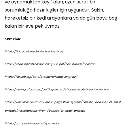
ve oynamaktan keyif alan, uzun süreli bir
sorumluluğa hazır kişiler için uygundur. Sakin,
hareketsiz bir kedi arayanlara ya da gün boyu boş
kalan bir eve pek uymaz.
Kaynaklar
https://tica.org/breed/oriental-longhair/
https://vcahospitals.com/know-your-pet/cat-breeds/oriental
https://fifeweb.org/cats/breeds/oriental-longhair/
https://www.gccfcats.org/getting-a-cat/choosing/cat-breeds/oriental/
https://www.merckvetmanual.com/digestive-system/hepatic-diseases-of-small-
animals/miscellaneous-liver-diseases-in-small-animals
https://vgl.ucdavis.edu/test/pra-rdac