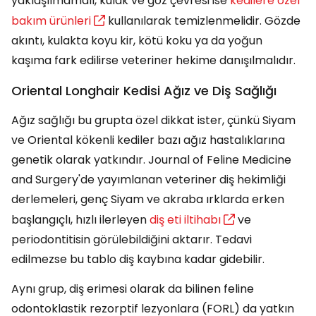
yaklaşılmamalı, kulak ve göz çevresi ise
kedilere özel
bakım ürünleri
kullanılarak temizlenmelidir. Gözde
akıntı, kulakta koyu kir, kötü koku ya da yoğun
kaşıma fark edilirse veteriner hekime danışılmalıdır.
Oriental Longhair Kedisi Ağız ve Diş Sağlığı
Ağız sağlığı bu grupta özel dikkat ister, çünkü Siyam
ve Oriental kökenli kediler bazı ağız hastalıklarına
genetik olarak yatkındır. Journal of Feline Medicine
and Surgery'de yayımlanan veteriner diş hekimliği
derlemeleri, genç Siyam ve akraba ırklarda erken
başlangıçlı, hızlı ilerleyen
diş eti iltihabı
ve
periodontitisin görülebildiğini aktarır. Tedavi
edilmezse bu tablo diş kaybına kadar gidebilir.
Aynı grup, diş erimesi olarak da bilinen feline
odontoklastik rezorptif lezyonlara (FORL) da yatkın