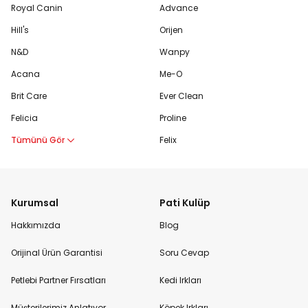
Royal Canin
Advance
Hill's
Orijen
N&D
Wanpy
Acana
Me-O
Brit Care
Ever Clean
Felicia
Proline
Tümünü Gör
Felix
Kurumsal
Pati Kulüp
Hakkımızda
Blog
Orijinal Ürün Garantisi
Soru Cevap
Petlebi Partner Fırsatları
Kedi Irkları
Müşterilerimiz Anlatıyor
Köpek Irkları