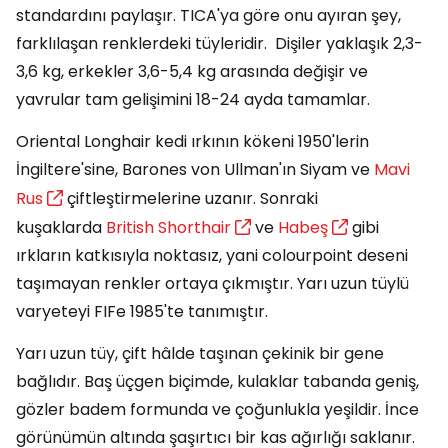
standardını paylaşır. TICA'ya göre onu ayıran şey,
farklılaşan renklerdeki tüyleridir. Dişiler yaklaşık 2,3-
3,6 kg, erkekler 3,6-5,4 kg arasında değişir ve
yavrular tam gelişimini 18-24 ayda tamamlar.
Oriental Longhair kedi ırkının kökeni 1950'lerin
İngiltere'sine, Barones von Ullman'ın Siyam ve
Mavi
Rus
çiftleştirmelerine uzanır. Sonraki
kuşaklarda
British Shorthair
ve
Habeş
gibi
ırkların katkısıyla noktasız, yani colourpoint deseni
taşımayan renkler ortaya çıkmıştır. Yarı uzun tüylü
varyeteyi FIFe 1985'te tanımıştır.
Yarı uzun tüy, çift hâlde taşınan çekinik bir gene
bağlıdır. Baş üçgen biçimde, kulaklar tabanda geniş,
gözler badem formunda ve çoğunlukla yeşildir. İnce
görünümün altında şaşırtıcı bir kas ağırlığı saklanır.