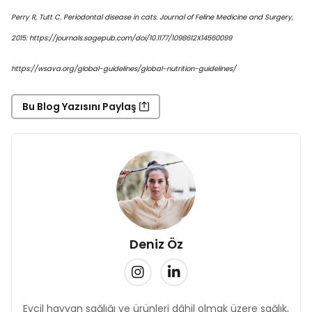
Perry R, Tutt C. Periodontal disease in cats. Journal of Feline Medicine and Surgery,
2015: https://journals.sagepub.com/doi/10.1177/1098612X14560099
https://wsava.org/global-guidelines/global-nutrition-guidelines/
Bu Blog Yazısını Paylaş
Deniz Öz
Evcil hayvan sağlığı ve ürünleri dâhil olmak üzere sağlık,