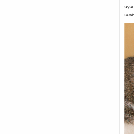
uyum
seviy