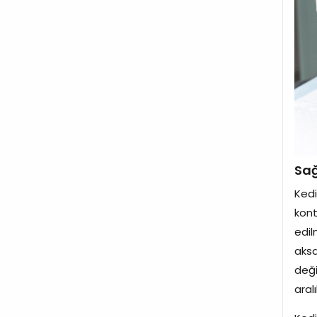
Sağ
Kedi
kont
edil
aksa
deği
aralı