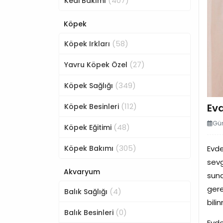
(407)
Kedi Bakımı
Köpek
(58)
Köpek Irkları
(27)
Yavru Köpek Özel
(349)
Köpek Sağlığı
(112)
Evd
Köpek Besinleri
Gün
(48)
Köpek Eğitimi
(305)
Köpek Bakımı
Evde
sevg
Akvaryum
suna
gere
(4)
Balık Sağlığı
bilin
(0)
Balık Besinleri
Evde