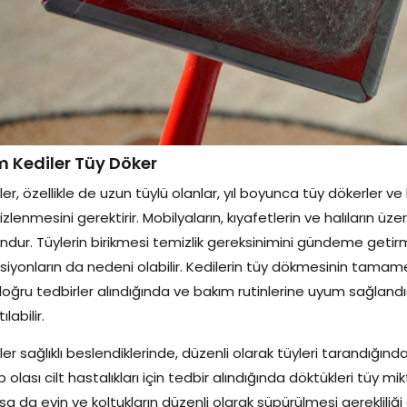
 Kediler Tüy Döker
ler, özellikle de uzun tüylü olanlar, yıl boyunca tüy dökerler v
zlenmesini gerektirir. Mobilyaların, kıyafetlerin ve halıların üzer
ndur. Tüylerin birikmesi temizlik gereksinimini gündeme getirmen
siyonların da nedeni olabilir. Kedilerin tüy dökmesinin tamam
oğru tedbirler alındığında ve bakım rutinlerine uyum sağlandığ
ılabilir.
ler sağlıklı beslendiklerinde, düzenli olarak tüyleri tarandığın
ip olası cilt hastalıkları için tedbir alındığında döktükleri tüy mi
sa da evin ve koltukların düzenli olarak süpürülmesi gerekliliğ