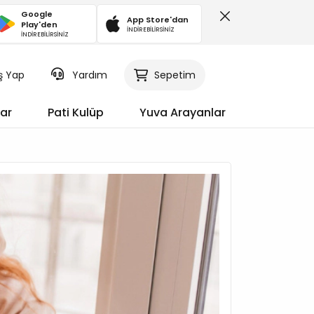
Google
App Store'dan
Play'den
İNDİREBİLİRSİNİZ
İNDİREBİLİRSİNİZ
iş Yap
Sepetim
Yardım
ar
Pati Kulüp
Yuva Arayanlar