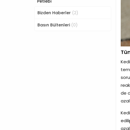
Petlebi
(2)
Bizden Haberler
(0)
Basın Bültenleri
Tüm
Kedi
temi
soru
reak
de d
azalt
Kedi
edil
azal