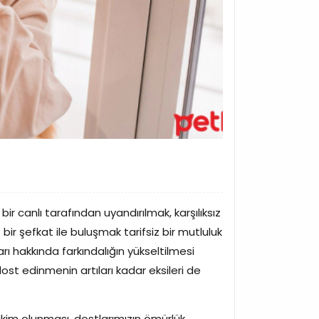
r canlı tarafından uyandırılmak, karşılıksız
 şefkat ile buluşmak tarifsiz bir mutluluk
ı hakkında farkındalığın yükseltilmesi
ost edinmenin artıları kadar eksileri de
âkim olunması, dostlarımızın ömürlük