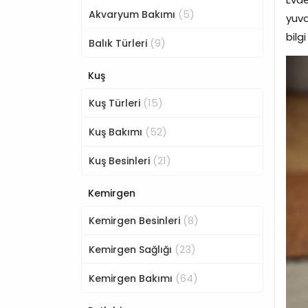
(5)
Akvaryum Bakımı
yuva
bilg
(9)
Balık Türleri
Kuş
(15)
Kuş Türleri
(52)
Kuş Bakımı
(21)
Kuş Besinleri
Kemirgen
(8)
Kemirgen Besinleri
(23)
Kemirgen Sağlığı
(64)
Kemirgen Bakımı