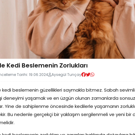
e Kedi Beslemenin Zorlukları
celleme Tarihi: 19.06.2024
Aysegül Tunçay
 kedi beslemenin güzellikleri saymakla bitmez. Sabah sevimli bi
i deneyimi yaşamak ve en üzgün olunan zamanlarda sonsuz bir
r. Yine de sahiplenme öncesinde kedilerle yaşamanın zorluklar
kir. Bu nedenle gerçekçi bir yaklaşım sergilenmeli ve yeni bir d
melidir.
 kedi beslemenin zorlukları ve zararları hakkında detaylara h