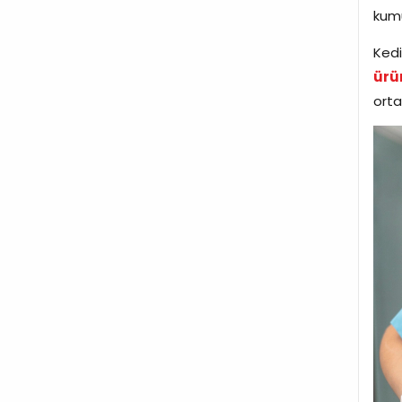
kumu
Kedi
ürü
ortad