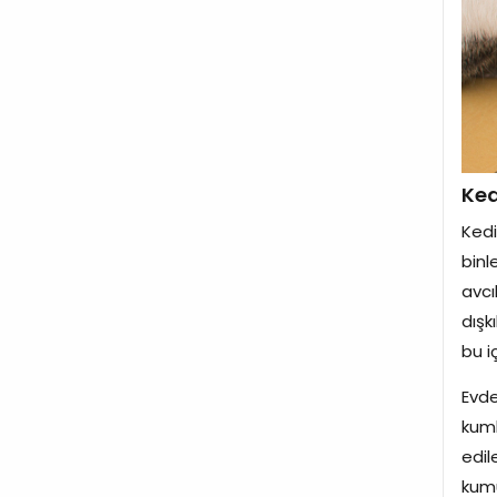
Ked
Kedi
binl
avcı
dışk
bu i
Evde
kuml
edi
kumu