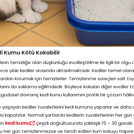
i Kumu Kötü Kokabilir
lerin temizliğe olan düşkünlüğü evcilleştirilme ile ilgili bir olgu d
erce yıldır kediler arasında aktarılmaktadır. Kediler temel olar
lardan korumak için temizlerler. Temizlenme süreçleri salt tü
ılarını da saklama eğilimdedir. Böylece kokuları diğer evciller t
çgüdüsel davranış kedi kumu kullanımını pratik bir çözüm hâline
 yaşayan kediler tuvaletlerini kedi kumuna yaparlar ve daha sonr
a kapatırlar. Normal şartlarda kedilerin tuvaletlerinin her gün
len
kedi kumu
çeşidi doğrultusunda yaklaşık 15 – 30 günde 1
 her gün temizlenmezse ve tercih edilen kum kokuyu hapsetm