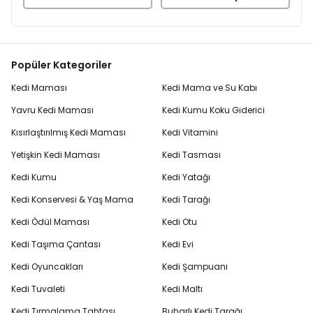
Popüler Kategoriler
Kedi Maması
Kedi Mama ve Su Kabı
Yavru Kedi Maması
Kedi Kumu Koku Giderici
Kısırlaştırılmış Kedi Maması
Kedi Vitamini
Yetişkin Kedi Maması
Kedi Tasması
Kedi Kumu
Kedi Yatağı
Kedi Konservesi & Yaş Mama
Kedi Tarağı
Kedi Ödül Maması
Kedi Otu
Kedi Taşıma Çantası
Kedi Evi
Kedi Oyuncakları
Kedi Şampuanı
Kedi Tuvaleti
Kedi Maltı
Kedi Tırmalama Tahtası
Buharlı Kedi Tarağı