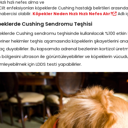
Hızlı hızlı nefes alma ve
Cilt enfeksiyonları köpeklerde Cushing hastalığı belirtileri arasında y
habercisi olabilir.
Köpekler Neden Hızlı Hızlı Nefes Alır?
Adlı i
eklerde Cushing Sendromu Teşhisi
klerde Cushing sendromu teşhisinde kullanılacak %100 etki
riner hekimler teşhis aşamasında köpeklerin şikayetlerini anali
yaç duyabilirler. Bu kapsamda adrenal bezlerinin kortizol üretm
n bölgesini ultrason ile görüntüleyebilirler ve köpeklerin vücud
mleyebilmek için LDDS testi yapabilirler.