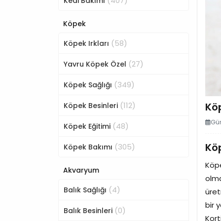
(407)
Kedi Bakımı
Köpek
(58)
Köpek Irkları
(27)
Yavru Köpek Özel
(349)
Köpek Sağlığı
(112)
Kö
Köpek Besinleri
Gün
(48)
Köpek Eğitimi
Kö
(305)
Köpek Bakımı
Köpe
Akvaryum
olma
(4)
Balık Sağlığı
üret
bir 
(0)
Balık Besinleri
Kort