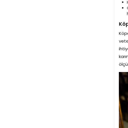
Köp
Köpe
vete
ihti
karı
ölçü