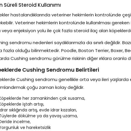
n Süreli Steroid Kullanımı
kler hastalandıklarında veteriner hekimlerin kontrolünde çeşitli
kebilir. Veteriner hekimlerin kontrolünde kullanılması gereken 
a veya enjeksiyon yolu ile çok fazla steroid ilaç alan köpekle
ing sendromu nedenleri saydıklarımızla da sınırlı değildir. Bazı
 fazla olduğu bilinmektedir. Poodle, Boston Terrier, Boxer, Be
arda Cushing sendromu görülme riskinin diğer ırklara oranla da
eklerde Cushing Sendromu Belirtileri
klerde Cushing sendromu genellikle orta veya ileri yaşlarda etkisi
mlandırmak çoğu zaman kolay değildir.
Köpeklerde her zamankinden çok susama,
Köpeklerde iştah artışı,
İdrar sıklığında artış, evde idrar kazaları,
Tüylerde dökülme ya da yavaş uzama,
Deride incelme,
Yorgunluk ve hareketsizlik