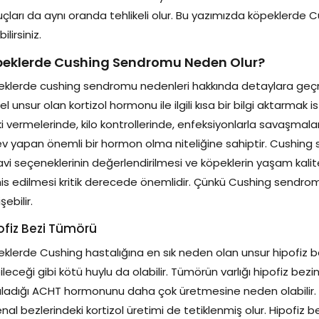
çları da aynı oranda tehlikeli olur. Bu yazımızda köpeklerde 
ilirsiniz.
eklerde Cushing Sendromu Neden Olur?
eklerde cushing sendromu nedenleri hakkında detaylara ge
l unsur olan kortizol hormonu ile ilgili kısa bir bilgi aktarmak 
i vermelerinde, kilo kontrollerinde, enfeksiyonlarla savaşmal
v yapan önemli bir hormon olma niteliğine sahiptir. Cushing se
vi seçeneklerinin değerlendirilmesi ve köpeklerin yaşam kalite
is edilmesi kritik derecede önemlidir. Çünkü Cushing sendromu
şebilir.
ofiz Bezi Tümörü
klerde Cushing hastalığına en sık neden olan unsur hipofiz b
ileceği gibi kötü huylu da olabilir. Tümörün varlığı hipofiz bez
ıladığı ACHT hormonunu daha çok üretmesine neden olabilir. 
nal bezlerindeki kortizol üretimi de tetiklenmiş olur. Hipofi