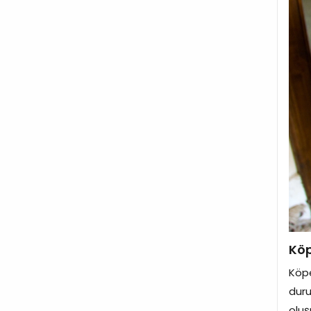
Köp
Köpe
duru
oluş