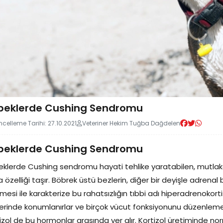
peklerde Cushing Sendromu
celleme Tarihi: 27.10.2021
Veteriner Hekim Tuğba Dağdelen
peklerde Cushing Sendromu
klerde Cushing sendromu hayati tehlike yaratabilen, mutlaka be
 özelliği taşır. Böbrek üstü bezlerin, diğer bir deyişle adrenal
mesi ile karakterize bu rahatsızlığın tıbbi adı hiperadrenokorti
yerinde konumlanırlar ve birçok vücut fonksiyonunu düzenleme
izol de bu hormonlar arasında yer alır. Kortizol üretiminde 