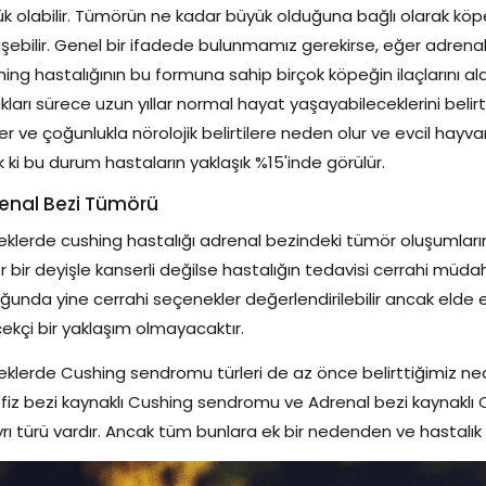
k olabilir. Tümörün ne kadar büyük olduğuna bağlı olarak köp
şebilir. Genel bir ifadede bulunmamız gerekirse, eğer adrenal be
ing hastalığının bu formuna sahip birçok köpeğin ilaçlarını ald
ıkları sürece uzun yıllar normal hayat yaşayabileceklerini belirt
ler ve çoğunlukla nörolojik belirtilere neden olur ve evcil hay
k ki bu durum hastaların yaklaşık %15'inde görülür.
enal Bezi Tümörü
klerde cushing hastalığı adrenal bezindeki tümör oluşumların
r bir deyişle kanserli değilse hastalığın tedavisi cerrahi müd
ğunda yine cerrahi seçenekler değerlendirilebilir ancak elde edi
ekçi bir yaklaşım olmayacaktır.
klerde Cushing sendromu türleri de az önce belirttiğimiz neden
fiz bezi kaynaklı Cushing sendromu ve Adrenal bezi kaynaklı
ayrı türü vardır. Ancak tüm bunlara ek bir nedenden ve hasta