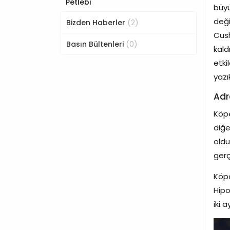
Petlebi
büyü
deği
(2)
Bizden Haberler
Cush
(0)
Basın Bültenleri
kald
etki
yazı
Adr
Köpe
diğe
oldu
gerç
Köpe
Hipo
iki 