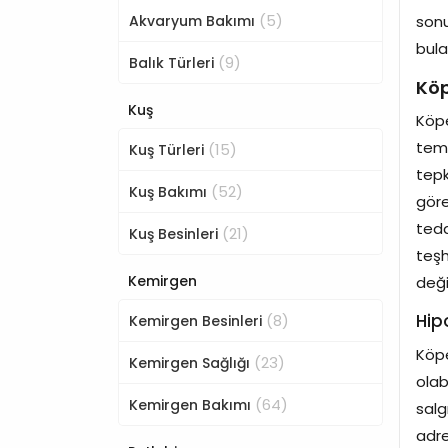
(5)
Akvaryum Bakımı
sonu
bulab
(9)
Balık Türleri
Köp
Kuş
Köp
teme
(15)
Kuş Türleri
tepk
(52)
Kuş Bakımı
göre
teda
(21)
Kuş Besinleri
teşh
Kemirgen
deği
Hip
(8)
Kemirgen Besinleri
Köpe
(23)
Kemirgen Sağlığı
olab
(64)
Kemirgen Bakımı
salg
adre