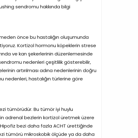
Cushing sendromu hakkında bilgi
çmeden önce bu hastalığın oluşumunda
istiyoruz. Kortizol hormonu köpeklerin strese
arında ve kan şekerlerinin düzenlemesinde
ndromu nedenleri çeşitlilik gösterebilir,
lerinin artırılması adına nedenlerinin doğru
 nedenleri, hastalığın türlerine göre
ezi tümörüdür. Bu tümör iyi huylu
inin adrenal bezlerin kortizol üretmek üzere
Hipofiz bezi daha fazla ACHT ürettiğinde
z bezi tümörü mikroskobik ölçüde ya da daha