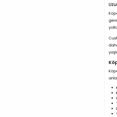
Uzu
Köpe
gere
yoll
Cush
daha
yaşl
Köp
Köpe
anla