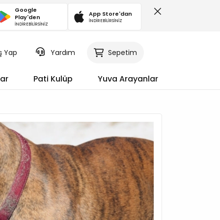
Google
App Store'dan
Play'den
İNDİREBİLİRSİNİZ
İNDİREBİLİRSİNİZ
iş Yap
Sepetim
Yardım
ar
Pati Kulüp
Yuva Arayanlar