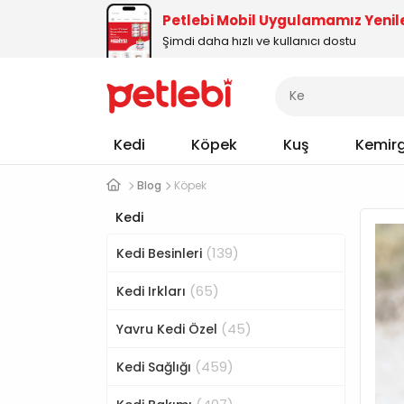
Petlebi Mobil Uygulamamız Yenil
Şimdi daha hızlı ve kullanıcı dostu
Kedi
Köpek
Kuş
Kemir
Blog
Köpek
Kedi
(139)
Kedi Besinleri
(65)
Kedi Irkları
(45)
Yavru Kedi Özel
(459)
Kedi Sağlığı