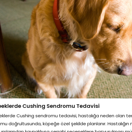
eklerde Cushing Sendromu Tedavisi
klerde Cushing sendromu tedavisi, hastalığa neden olan tem
mu doğrultusunda, köpeğe özel şekilde planlanır. Hastalığın
umlarından kaynaklıysa cerrahi seçeneklere başvurulması mü