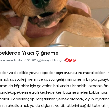
peklerde Yıkıcı Çiğneme
celleme Tarihi: 10.02.2022
Aysegül Tunçay
kler ve özellikle yavru köpekler aşırı oyuncu ve meraklıdırlar. 
mak sosyalleşmenin ve sosyal gelişimin önemli bir parçasıyke
ma da köpekler için çevreleri hakkında fikir sahibi olmanın önem
cindeköpeklerin etrafı keşfederken bazı nesneleri koklaması,
aldir. Köpekler çöp karıştırırken yemek aramak, oyun oynamak
erini rahatlatmak ya da dişlerini ve diş etlerini sağlıklı tutmak 