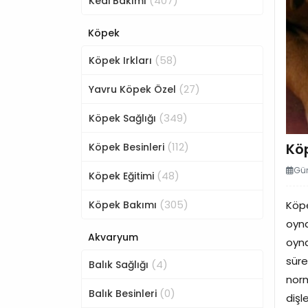
(407)
Kedi Bakımı
Köpek
(58)
Köpek Irkları
(27)
Yavru Köpek Özel
(349)
Köpek Sağlığı
(112)
Kö
Köpek Besinleri
Gün
(48)
Köpek Eğitimi
(305)
Köpek Bakımı
Köpe
oyna
Akvaryum
oyna
süre
(4)
Balık Sağlığı
norm
(0)
Balık Besinleri
dişl