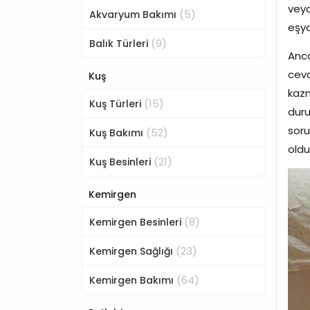
veya
(5)
Akvaryum Bakımı
eşya
(9)
Balık Türleri
Anca
ceva
Kuş
kazm
(15)
Kuş Türleri
duru
soru
(52)
Kuş Bakımı
oldu
(21)
Kuş Besinleri
Kemirgen
(8)
Kemirgen Besinleri
(23)
Kemirgen Sağlığı
(64)
Kemirgen Bakımı