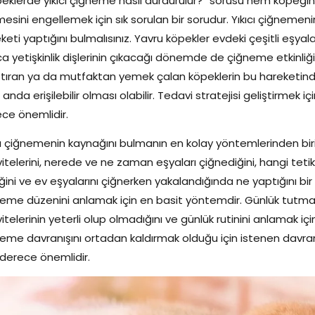
eklerde yıkıcı çiğneme nasıl durdurulur?” sorusu hem köpeğin
esini engellemek için sık sorulan bir sorudur. Yıkıcı çiğnem
keti yaptığını bulmalısınız. Yavru köpekler evdeki çeşitli eşya
ca yetişkinlik dişlerinin çıkacağı dönemde de çiğneme etkinliğ
ştıran ya da mutfaktan yemek çalan köpeklerin bu hareketi
 anda erişilebilir olması olabilir. Tedavi stratejisi geliştirme
ce önemlidir.
cı çiğnemenin kaynağını bulmanın en kolay yöntemlerinden biri
vitelerini, nerede ve ne zaman eşyaları çiğnediğini, hangi tet
iğini ve ev eşyalarını çiğnerken yakalandığında ne yaptığını bi
eme düzenini anlamak için en basit yöntemdir. Günlük tutm
vitelerinin yeterli olup olmadığını ve günlük rutinini anlamak içi
eme davranışını ortadan kaldırmak olduğu için istenen davra
derece önemlidir.