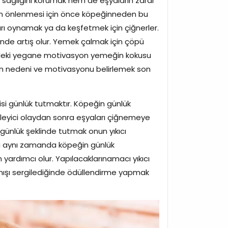
 sağlığını korumak hem de eşyaların zarar
enin önlenmesi için önce köpeğinneden bu
ları oynamak ya da keşfetmek için çiğnerler.
inde artış olur. Yemek çalmak için çöpü
ndeki yegane motivasyon yemeğin kokusu
k için nedeni ve motivasyonu belirlemek son
si günlük tutmaktır. Köpeğin günlük
ikleyici olaydan sonra eşyaları çiğnemeye
r günlük şeklinde tutmak onun yıkıcı
a aynı zamanda köpeğin günlük
n yardımcı olur. Yapılacaklarınamacı yıkıcı
nışı sergilediğinde ödüllendirme yapmak