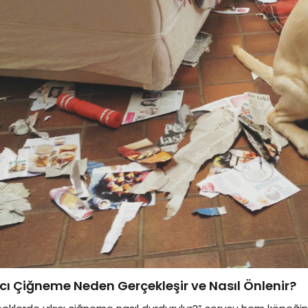
ıcı Çiğneme Neden Gerçekleşir ve Nasıl Önlenir?