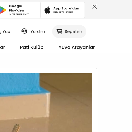
Google
App Store'dan
Play'den
İNDİREBİLİRSİNİZ
İNDİREBİLİRSİNİZ
iş Yap
Sepetim
Yardım
ar
Pati Kulüp
Yuva Arayanlar