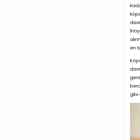
kada
köpe
davr
ihti
alın
en b
Köpe
davr
gere
bera
gibi