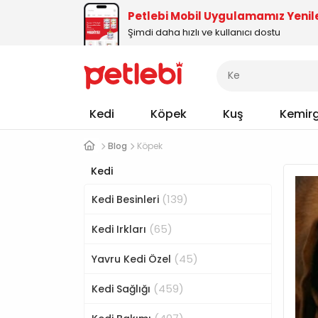
Petlebi Mobil Uygulamamız Yenil
Şimdi daha hızlı ve kullanıcı dostu
Kedi
Köpek
Kuş
Kemir
Blog
Köpek
Kedi
(139)
Kedi Besinleri
(65)
Kedi Irkları
(45)
Yavru Kedi Özel
(459)
Kedi Sağlığı