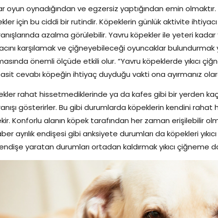
r oyun oynadığından ve egzersiz yaptığından emin olmaktır. Ö
kler için bu ciddi bir rutindir. Köpeklerin günlük aktivite ihtiya
anışlarında azalma görülebilir. Yavru köpekler ile yeteri kadar
yacını karşılamak ve çiğneyebileceği oyuncaklar bulundurmak y
masında önemli ölçüde etkili olur. “Yavru köpeklerde yıkıcı çi
asit cevabı köpeğin ihtiyaç duyduğu vakti ona ayırmanız olarak
kler rahat hissetmediklerinde ya da kafes gibi bir yerden kaç
anışı gösterirler. Bu gibi durumlarda köpeklerin kendini rahat
kir. Konforlu alanın köpek tarafından her zaman erişilebilir o
ber ayrılık endişesi gibi anksiyete durumları da köpekleri yıkı
 endişe yaratan durumları ortadan kaldırmak yıkıcı çiğneme d