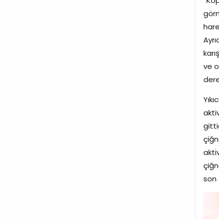
“Köp
görm
hare
Ayrı
karı
ve o
dere
Yıkı
akti
gitt
çiğn
akti
çiğn
son 