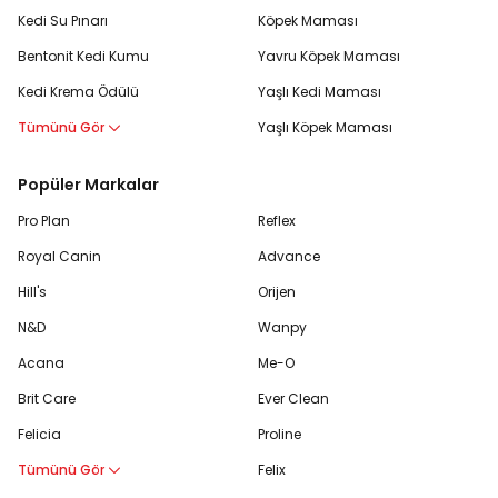
Kedi Su Pınarı
Köpek Maması
Bentonit Kedi Kumu
Yavru Köpek Maması
Kedi Krema Ödülü
Yaşlı Kedi Maması
Tümünü Gör
Yaşlı Köpek Maması
Popüler Markalar
Pro Plan
Reflex
Royal Canin
Advance
Hill's
Orijen
N&D
Wanpy
Acana
Me-O
Brit Care
Ever Clean
Felicia
Proline
Tümünü Gör
Felix