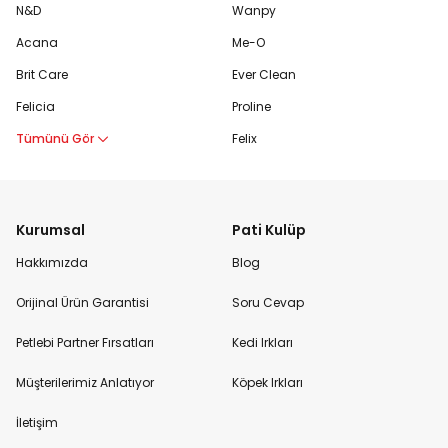
N&D
Wanpy
Acana
Me-O
Brit Care
Ever Clean
Felicia
Proline
Tümünü Gör
Felix
Kurumsal
Pati Kulüp
Hakkımızda
Blog
Orijinal Ürün Garantisi
Soru Cevap
Petlebi Partner Fırsatları
Kedi Irkları
Müşterilerimiz Anlatıyor
Köpek Irkları
İletişim