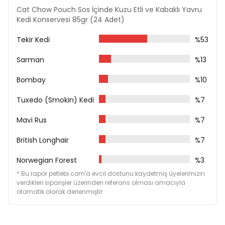
Cat Chow Pouch Sos İçinde Kuzu Etli ve Kabaklı Yavru
Kullanım Önerisi
Kedi Konservesi 85gr (24 Adet)
Günlük beslenme kılavuzu için paket üzerindeki
Tekir Kedi
%53
tabloya bakınız.
Su kabında daima taze ve temiz su bulundurunuz.
Sarman
%13
Bombay
%10
Tuxedo (Smokin) Kedi
%7
Mavi Rus
%7
British Longhair
%7
Norwegian Forest
%3
* Bu rapor petlebi.com'a evcil dostunu kaydetmiş üyelerimizin
verdikleri siparişler üzerinden referans olması amacıyla
otomatik olarak derlenmiştir.