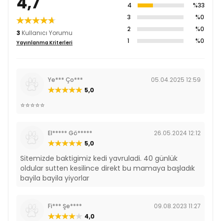
4,7
4
%33
3
%0
2
%0
3
Kullanıcı Yorumu
1
%0
Yayınlanma Kriterleri
Ye*** Ço***
05.04.2025 12:59
5,0
⭐️⭐️⭐️⭐️⭐️
El***** Gö*****
26.05.2024 12:12
5,0
Sitemizde baktigimiz kedi yavruladi. 40 günlük
oldular sutten kesilince direkt bu mamaya başladık
bayila bayila yiyorlar
Fi*** Şe****
09.08.2023 11:27
4,0