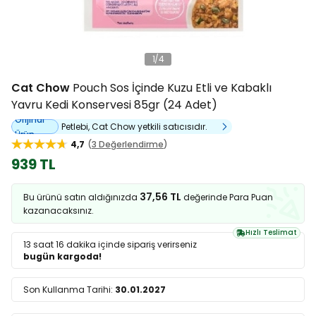
1
/
4
Cat Chow
Pouch Sos İçinde Kuzu Etli ve Kabaklı
Yavru Kedi Konservesi 85gr (24 Adet)
Orijinal
Petlebi, Cat Chow yetkili satıcısıdır.
Ürün
4,7
3 Değerlendirme
939 TL
37,56 TL
Bu ürünü satın aldığınızda
değerinde Para Puan
kazanacaksınız.
Hızlı Teslimat
13 saat 16 dakika
içinde sipariş verirseniz
bugün kargoda!
Son Kullanma Tarihi:
30.01.2027