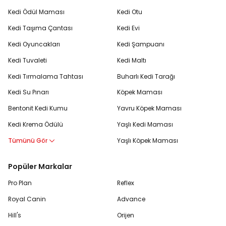
Kedi Ödül Maması
Kedi Otu
Kedi Taşıma Çantası
Kedi Evi
Kedi Oyuncakları
Kedi Şampuanı
Kedi Tuvaleti
Kedi Maltı
Kedi Tırmalama Tahtası
Buharlı Kedi Tarağı
Kedi Su Pınarı
Köpek Maması
Bentonit Kedi Kumu
Yavru Köpek Maması
Kedi Krema Ödülü
Yaşlı Kedi Maması
Tümünü Gör
Yaşlı Köpek Maması
Popüler Markalar
Pro Plan
Reflex
Royal Canin
Advance
Hill's
Orijen