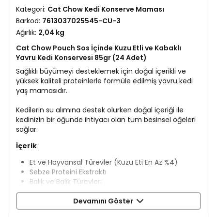
Kategori:
Cat Chow Kedi Konserve Maması
Barkod:
7613037025545-CU-3
Ağırlık:
2,04 kg
Cat Chow Pouch Sos İçinde Kuzu Etli ve Kabaklı
Yavru Kedi Konservesi 85gr (24 Adet)
Sağlıklı büyümeyi desteklemek için doğal içerikli ve
yüksek kaliteli proteinlerle formüle edilmiş yavru kedi
yaş mamasıdır.
Kedilerin su alımına destek olurken doğal içeriği ile
kedinizin bir öğünde ihtiyacı olan tüm besinsel öğeleri
sağlar.
İçerik​
Et ve Hayvansal Türevler (Kuzu Eti En Az %4)
Sebze Proteini Ekstraktı
Balık ve Balık Türevleri
Mineraller
Dehidre Kabak %0,9 (%8,1 Kabağa Eş Değer)
Devamını Göster
Bitkisel Kaynaklı Türevler