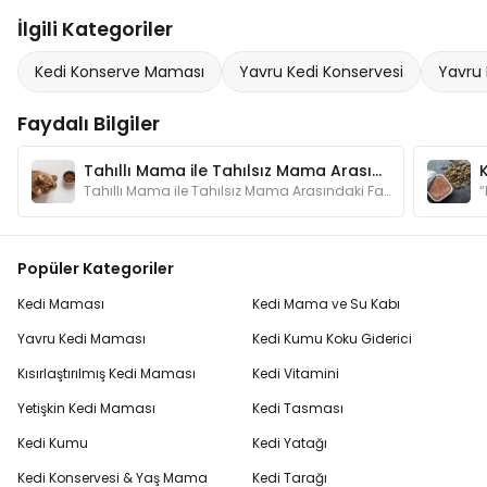
İlgili Kategoriler
Kedi Konserve Maması
Yavru Kedi Konservesi
Yavru
Faydalı Bilgiler
Tahıllı Mama ile Tahılsız Mama Arasındaki Fark Nedir?
Tahıllı Mama ile Tahılsız Mama Arasındaki Fark Nedir?
Popüler Kategoriler
Kedi Maması
Kedi Mama ve Su Kabı
Yavru Kedi Maması
Kedi Kumu Koku Giderici
Kısırlaştırılmış Kedi Maması
Kedi Vitamini
Yetişkin Kedi Maması
Kedi Tasması
Kedi Kumu
Kedi Yatağı
Kedi Konservesi & Yaş Mama
Kedi Tarağı