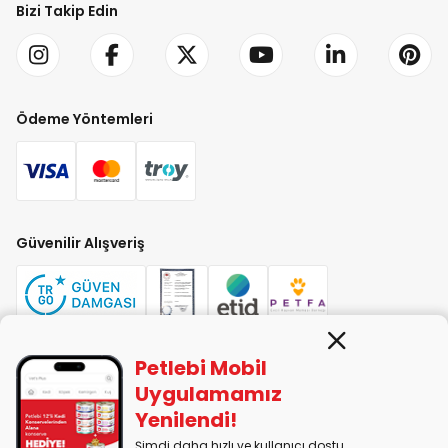
Bizi Takip Edin
Ödeme Yöntemleri
Güvenilir Alışveriş
Petlebi Mobil
PETLEBİ EVCİL HAYVAN ÜRÜNLERİ PAZ. SAN. TİC. LTD. ŞTİ. Alaşarköy Mah.
Uygulamamız
1. Alaşar Cad. No: 9 Osmangazi/Bursa
Yenilendi!
7290599225 vergi numarasıyla Uludağ Vergi Dairesi'ne bağlıdır.
Şimdi daha hızlı ve kullanıcı dostu