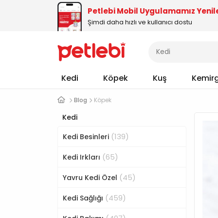
Petlebi Mobil Uygulamamız Yenil
Şimdi daha hızlı ve kullanıcı dostu
Kedi
Köpek
Kuş
Kemir
Blog
Köpek
Kedi
(139)
Kedi Besinleri
(65)
Kedi Irkları
(45)
Yavru Kedi Özel
(459)
Kedi Sağlığı