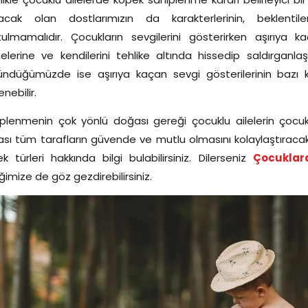
acak olan dostlarımızın da karakterlerinin, beklentileri
ulmamalıdır. Çocukların sevgilerini gösterirken aşırıya k
elerine ve kendilerini tehlike altında hissedip saldırganlaş
ndüğümüzde ise aşırıya kaçan sevgi gösterilerinin bazı kö
enebilir.
plenmenin çok yönlü doğası gereği çocuklu ailelerin çocuk 
sı tüm tarafların güvende ve mutlu olmasını kolaylaştıracakt
k türleri hakkında bilgi bulabilirsiniz. Dilerseniz
Çocuklar
iğimize de göz gezdirebilirsiniz.