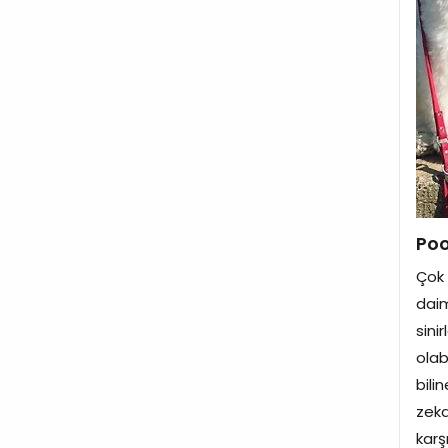
Poo
Çok 
daim
sini
olab
bili
zeka
karş