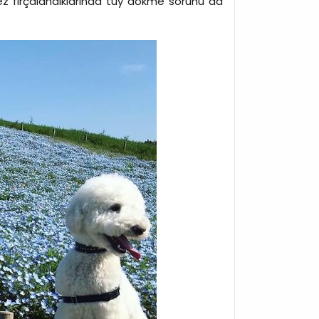
kez fırçalandıklarında tüy dökme sorunu da