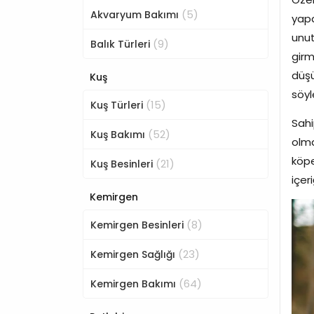
(5)
Akvaryum Bakımı
yap
unut
(9)
Balık Türleri
girm
düşü
Kuş
söyl
(15)
Kuş Türleri
Sahi
(52)
Kuş Bakımı
olma
köpe
(21)
Kuş Besinleri
içer
Kemirgen
(8)
Kemirgen Besinleri
(23)
Kemirgen Sağlığı
(64)
Kemirgen Bakımı