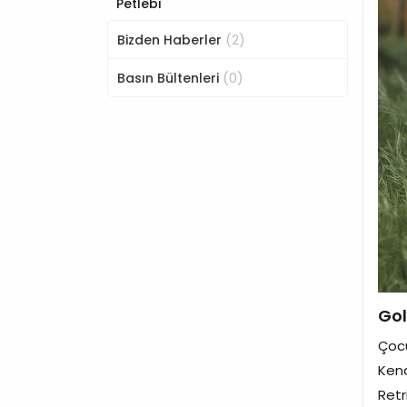
Petlebi
(2)
Bizden Haberler
(0)
Basın Bültenleri
Gol
Çocu
Kend
Retr