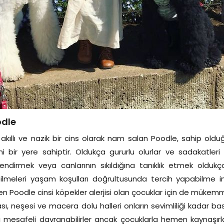
dle
akıllı ve nazik bir cins olarak nam salan Poodle, sahip oldu
i bir yere sahiptir. Oldukça gururlu olurlar ve sadakatleri i
rlendirmek veya canlarının sıkıldığına tanıklık etmek oldu
ilmeleri yaşam koşulları doğrultusunda tercih yapabilme i
nen Poodle cinsi köpekler alerjisi olan çocuklar için de mükem
sı, neşesi ve macera dolu halleri onların sevimliliği kadar bask
ı mesafeli davranabilirler ancak çocuklarla hemen kaynaşırlar