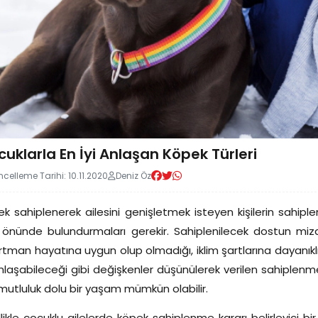
uklarla En İyi Anlaşan Köpek Türleri
celleme Tarihi: 10.11.2020
Deniz Öz
k sahiplenerek ailesini genişletmek isteyen kişilerin sahi
önünde bulundurmaları gerekir. Sahiplenilecek dostun miza
tman hayatına uygun olup olmadığı, iklim şartlarına dayanıklıl
anlaşabileceği gibi değişkenler düşünülerek verilen sahiplenm
 mutluluk dolu bir yaşam mümkün olabilir.
likle çocuklu ailelerde köpek sahiplenme kararı belirleyici b