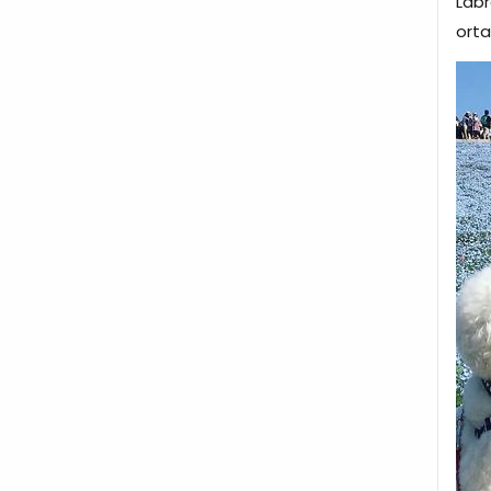
Labr
orta