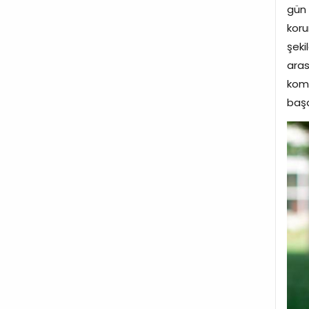
gün 
koru
şeki
aras
komu
başa