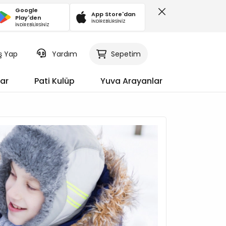
Google
App Store'dan
Play'den
İNDİREBİLİRSİNİZ
İNDİREBİLİRSİNİZ
iş Yap
Sepetim
Yardım
ar
Pati Kulüp
Yuva Arayanlar