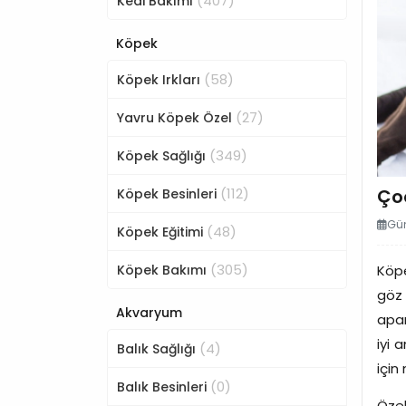
(407)
Kedi Bakımı
Köpek
(58)
Köpek Irkları
(27)
Yavru Köpek Özel
(349)
Köpek Sağlığı
(112)
Çoc
Köpek Besinleri
Gün
(48)
Köpek Eğitimi
(305)
Köpek Bakımı
Köpe
göz 
Akvaryum
apar
iyi 
(4)
Balık Sağlığı
için
(0)
Balık Besinleri
Özel