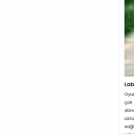
Lab
Oyun
çok 
döne
üstü
sağ