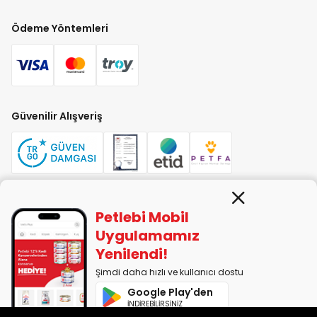
Ödeme Yöntemleri
Güvenilir Alışveriş
Petlebi Mobil
PETLEBİ EVCİL HAYVAN ÜRÜNLERİ PAZ. SAN. TİC. LTD. ŞTİ. Alaşarköy Mah.
1. Alaşar Cad. No: 9 Osmangazi/Bursa
Uygulamamız
7290599225 vergi numarasıyla Uludağ Vergi Dairesi'ne bağlıdır.
Yenilendi!
Şimdi daha hızlı ve kullanıcı dostu
2014-2026 © petlebi.com v11.89.0
Google Play'den
Bursa'da sevgiyle yapıldı.
İNDİREBİLİRSİNİZ