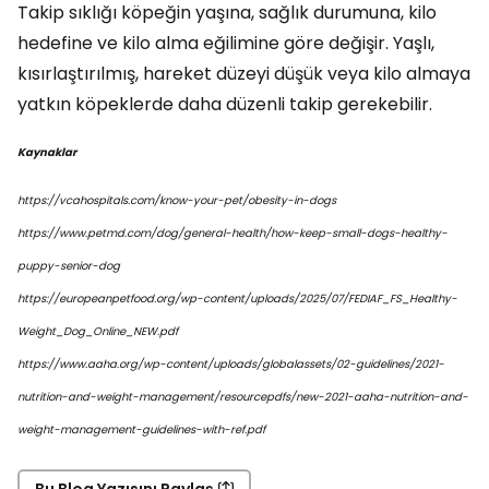
Takip sıklığı köpeğin yaşına, sağlık durumuna, kilo
hedefine ve kilo alma eğilimine göre değişir. Yaşlı,
kısırlaştırılmış, hareket düzeyi düşük veya kilo almaya
yatkın köpeklerde daha düzenli takip gerekebilir.
Kaynaklar
https://vcahospitals.com/know-your-pet/obesity-in-dogs
https://www.petmd.com/dog/general-health/how-keep-small-dogs-healthy-
puppy-senior-dog
https://europeanpetfood.org/wp-content/uploads/2025/07/FEDIAF_FS_Healthy-
Weight_Dog_Online_NEW.pdf
https://www.aaha.org/wp-content/uploads/globalassets/02-guidelines/2021-
nutrition-and-weight-management/resourcepdfs/new-2021-aaha-nutrition-and-
weight-management-guidelines-with-ref.pdf