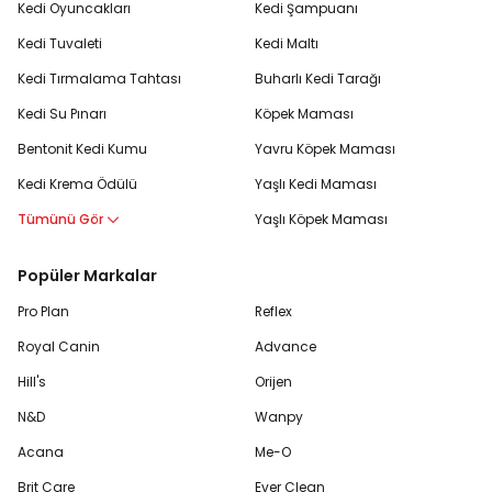
Kedi Oyuncakları
Kedi Şampuanı
Kedi Tuvaleti
Kedi Maltı
Kedi Tırmalama Tahtası
Buharlı Kedi Tarağı
Kedi Su Pınarı
Köpek Maması
Bentonit Kedi Kumu
Yavru Köpek Maması
Kedi Krema Ödülü
Yaşlı Kedi Maması
Tümünü Gör
Yaşlı Köpek Maması
Popüler Markalar
Pro Plan
Reflex
Royal Canin
Advance
Hill's
Orijen
N&D
Wanpy
Acana
Me-O
Brit Care
Ever Clean