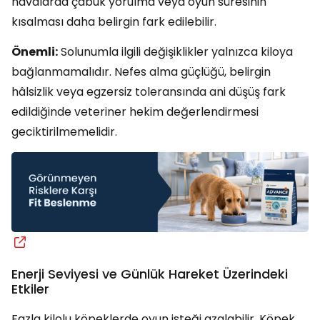
havalarda çabuk yorulma veya oyun süresinin
kısalması daha belirgin fark edilebilir.
Önemli:
Solunumla ilgili değişiklikler yalnızca kiloya
bağlanmamalıdır. Nefes alma güçlüğü, belirgin
hâlsizlik veya egzersiz toleransında ani düşüş fark
edildiğinde veteriner hekim değerlendirmesi
geciktirilmemelidir.
Enerji Seviyesi ve Günlük Hareket Üzerindeki
Etkiler
Fazla kilolu köpeklerde oyun isteği azalabilir. Köpek