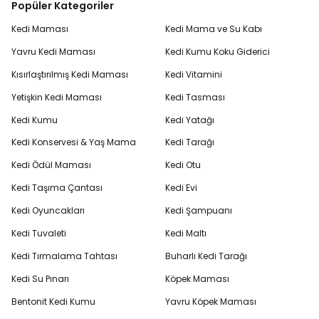
Popüler Kategoriler
Kedi Maması
Kedi Mama ve Su Kabı
Yavru Kedi Maması
Kedi Kumu Koku Giderici
Kısırlaştırılmış Kedi Maması
Kedi Vitamini
Yetişkin Kedi Maması
Kedi Tasması
Kedi Kumu
Kedi Yatağı
Kedi Konservesi & Yaş Mama
Kedi Tarağı
Kedi Ödül Maması
Kedi Otu
Kedi Taşıma Çantası
Kedi Evi
Kedi Oyuncakları
Kedi Şampuanı
Kedi Tuvaleti
Kedi Maltı
Kedi Tırmalama Tahtası
Buharlı Kedi Tarağı
Kedi Su Pınarı
Köpek Maması
Bentonit Kedi Kumu
Yavru Köpek Maması