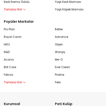
Kedi Krema Ödülü
Yaşlı Kedi Maması
Tümünü Gör
Yaşlı Köpek Maması
Popüler Markalar
Pro Plan
Reflex
Royal Canin
Advance
Hill's
Orijen
N&D
Wanpy
Acana
Me-O
Brit Care
Ever Clean
Felicia
Proline
Tümünü Gör
Felix
Kurumsal
Pati Kulüp