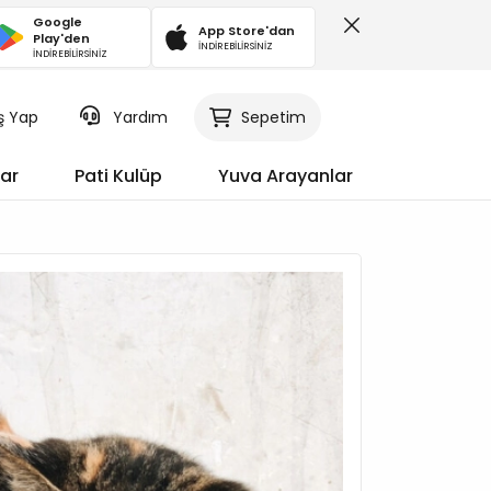
Google
App Store'dan
Play'den
İNDİREBİLİRSİNİZ
İNDİREBİLİRSİNİZ
iş Yap
Sepetim
Yardım
ar
Pati Kulüp
Yuva Arayanlar