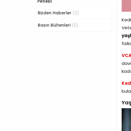
Petlebi
(2)
Bizden Haberler
Kedi
(0)
Basın Bültenleri
Vete
yaşl
fizi
VCA
davr
kada
Kedi
bulab
Yaş