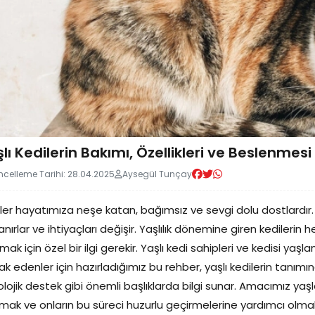
lı Kedilerin Bakımı, Özellikleri ve Beslenmesi
celleme Tarihi: 28.04.2025
Aysegül Tunçay
ler hayatımıza neşe katan, bağımsız ve sevgi dolu dostlardır.
anırlar ve ihtiyaçları değişir. Yaşlılık dönemine giren kedilerin h
mak için özel bir ilgi gerekir. Yaşlı kedi sahipleri ve kedisi ya
k edenler için hazırladığımız bu rehber, yaşlı kedilerin tan
olojik destek gibi önemli başlıklarda bilgi sunar. Amacımız yaş
rmak ve onların bu süreci huzurlu geçirmelerine yardımcı olmak