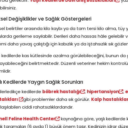
rolü gerektirir.
Yaşlı Kedilerde Davranış Bozuklukları
yaz
ilirsiniz.
ksel Değişiklikler ve Sağlık Göstergeleri
ksel belirtiler arasında kilo kaybı ya da tam tersi kilo alma, 
larda gerileme sayılabilir. Derileri daha hassas hâle gelebilir v
emi daha yavaş çalıştığı için kabızlık ya da iştahsızlık sık gözle
ı kedilerde kas kütlesinde azalma görülebileceğini, bunun da g
rlayabileceğini belirtmektedir. Düzenli veteriner hekim kont
lidir.
lı Kedilerde Yaygın Sağlık Sorunları
ilerledikçe kedilerde
böbrek hastalığı
,
hipertansiyon
,
e
talıkları
gibi problemler daha sık görülür.
Kalp hastalıklar
ılaşılabilen ciddi rahatsızlıklardandır.
nell Feline Health Center
kaynağına göre, yaşlı kedilerde kr
ık taramaları (6 ayda 1) büyük önem taşır. Kedinizin idrar düz