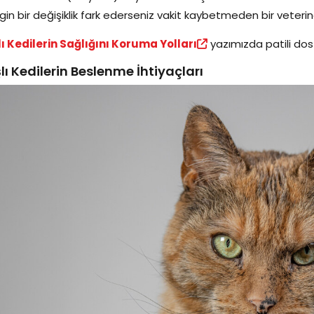
rgin bir değişiklik fark ederseniz vakit kaybetmeden bir veter
ı Kedilerin Sağlığını Koruma Yolları
yazımızda patili dostu
lı Kedilerin Beslenme İhtiyaçları