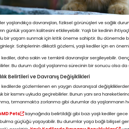
ler yaşlandıkça davranışları, fiziksel görünüşleri ve sağlık durum
rın günlük yaşam kalitesini etkileyebilir. Yaşlı bir kedinin ihtiy
u bir yaşam sunmak için kritik öneme sahiptir. Bu dönemde bazı al
rginleşir. Sahiplerinin dikkatli gözlemi, yaşlı kediler için en önem
ı kediler, daha sakin ve temkinli davranışlar sergileyebilir. Ge
ilirler. Bu durum doğal yaşlanma sürecinin bir sonucu olsa da sağlı
ılık Belirtileri ve Davranış Değişiklikleri
ı kedilerde gözlemlenen en yaygın davranışsal değişikliklerden 
k bir kısmını uykuda geçirebilirler. Bunun yanı sıra hareketle
nma, tırmanmakta zorlanma gibi durumlar da yaşlanmanın hab
MD Pets
kaynağında belirtildiği gibi bazı yaşlı kediler ge
bulma güçlüğü yaşayabilir. Bu durumlar yaşa bağlı bilişsel geri