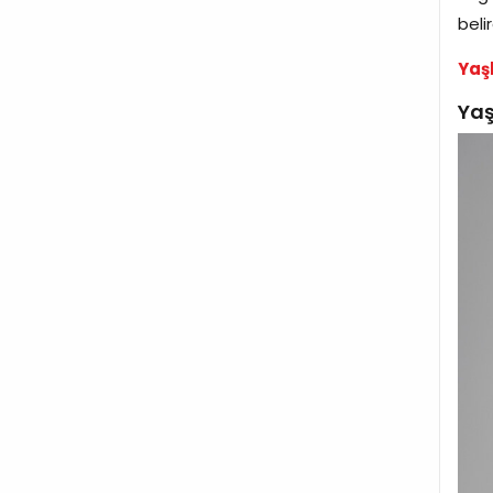
beli
Yaşl
Yaş