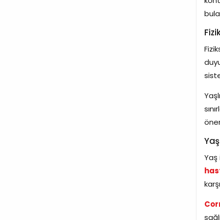
kont
bulab
Fizi
Fizi
duyu
sist
Yaşl
sını
önem
Yaş
Yaş 
has
karş
Cor
sağl