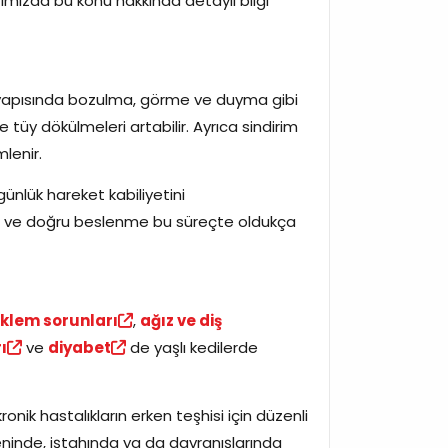
ımızda bu konu hakkında detaylı bilgi
tüy yapısında bozulma, görme ve duyma gibi
e tüy dökülmeleri artabilir. Ayrıca sindirim
mlenir.
ünlük hareket kabiliyetini
rolü ve doğru beslenme bu süreçte oldukça
klem sorunları
,
ağız ve diş
ı
ve
diyabet
de yaşlı kedilerde
onik hastalıkların erken teşhisi için düzenli
eninde, iştahında ya da davranışlarında