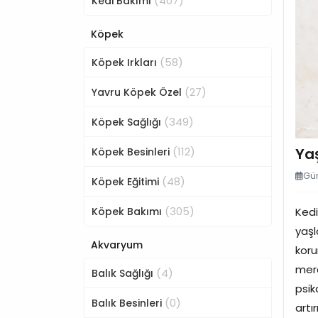
(407)
Kedi Bakımı
Köpek
(58)
Köpek Irkları
(27)
Yavru Köpek Özel
(349)
Köpek Sağlığı
(112)
Yaş
Köpek Besinleri
Gün
(48)
Köpek Eğitimi
(305)
Köpek Bakımı
Kedi
yaşl
Akvaryum
koru
mera
(4)
Balık Sağlığı
psik
(0)
Balık Besinleri
artı