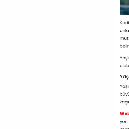
Kedi
onla
mutl
beli
Yaşl
olab
Yaşl
Yaşl
büyü
kaçı
Web
yön 