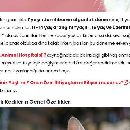
ler genellikle
7 yaşından itibaren
olgunluk dönemine
, 11 
riner hekimler,
11–14 yaş aralığını “yaşlı”
,
15 yaş ve üzerin
ı”
olarak tanımlar. Her ne kadar yaş bir kriter olsa da, kedi sağlığ
ksel olarak oldukça dinç kalabilirken, bazıları bu döneme erken g
 Animal Hospitals
kaynağında da belirtildiği gibi yaşlanma
anışsal ve fizyolojik değişimlerle birlikte değerlendirilmelidir
r, nasıl yaşlandığı da önem taşır.
niz Yaşlı mı? Onun Özel İhtiyaçlarını Biliyor musunuz?
y
ilirsiniz.
lı Kedilerin Genel Özellikleri