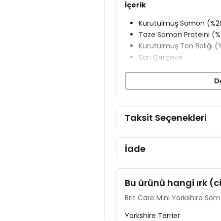
İçerik
Kurutulmuş Somon (%2
Taze Somon Proteini (%
Kurutulmuş Ton Balığı (
Sarı Çerçeve
Tavuk Yağı (Tokoferoll
Nohut
D
Keten Tohumu (%5)
Somon Yağı (%3)
Karabuğday
Taksit Seçenekleri
Kurutulmuş Elma
Bira Mayası
İade
Alg (%0,5 Ascophyllu
Hidrolize Deniz Kabuklu
260 mg/kg)
Bu ürünü hangi ırk (c
Yaban Mersini (230 Mg/
Polifenol Kaynağı 70Mg
Brit Care Mini Yorkshire So
Kıkırdak Özü (Kondroiti
Yorkshire Terrier
160 mg/kg)