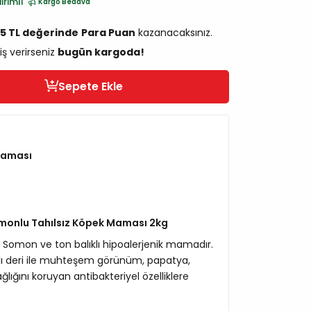
irimli
Kargo Bedava
95 TL değerinde
Para Puan
kazanacaksınız.
iş verirseniz
bugün kargoda!
Sepete Ekle
Maması
Somonlu Tahılsız Köpek Maması 2kg
ze Somon ve ton balıklı hipoalerjenik mamadır.
lıklı deri ile muhteşem görünüm, papatya,
ağlığını koruyan antibakteriyel özelliklere