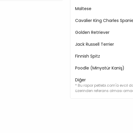
Mannanoligosakkaritler
Maltese
Şifalı Otlar Ve Meyveler 
Turunçgil
Cavalier King Charles Spanie
Karanfil
Zerdeçal
Golden Retriever
150Mg/kg)
Jack Russell Terrier
Frukto-Oligosakkaritler
Yucca Schidigera (100
Finnish Spitz
İnülin (90Mg/kg)
Devedikeni (75Mg/kg)
Poodle (Minyatür Kaniş)
Yalancı İğde (75 Mg/kg
Alman Papatyası (30 M
Diğer
* Bu rapor petlebi.com'a evcil do
Karanfil (30Mg/kg)
üzerinden referans olması amacı
Adaçayı (25Mg/kg)