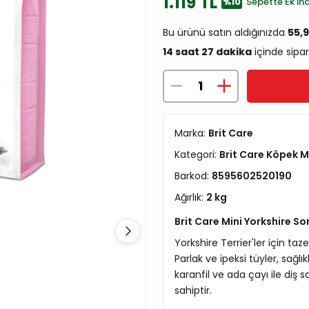
1.119 TL
%10
Sepette Ek İnd
Bu ürünü satın aldığınızda
55,
14 saat 27 dakika
içinde sipar
Marka:
Brit Care
Kategori:
Brit Care Köpek 
Barkod:
8595602520190
Ağırlık:
2 kg
Brit Care Mini Yorkshire 
Yorkshire Terrier'ler için ta
Parlak ve ipeksi tüyler, sağ
karanfil ve ada çayı ile diş s
sahiptir.