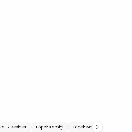
ve Ek Besinler
Köpek Kemiği
Köpek Mama ve Su Kabı