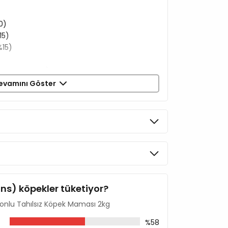
0)
15)
%15)
erle Korunmuş)
evamını Göster
mnodosum)
su (Glukozamin Kaynağı)
ins) köpekler tüketiyor?
kg
/kg & Flavonoidler 30Mg/kg)
monlu Tahılsız Köpek Maması 2kg
n Kaynağı
%58