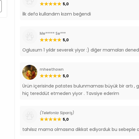
5,0
İlk defa kullandım kızım beğendi
Me***** Se***
5,0
Oglusum 1 yıldır severek yiyor :) diğer mamaları denedi
mheethown
5,0
Ürün içerisinde patates bulunmaması büyük bir artı , 
hiç tereddüt etmeden yiyor . Tavsiye ederim
(Telefonla Sipariş)
5,0
tahılsız mama olmasına dikkat ediyorduk bu sebeple a