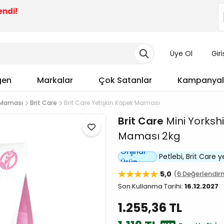
endi!
Üye Ol
Gir
gen
Markalar
Çok Satanlar
Kampanyal
 Maması
Brit Care
Brit Care Yetişkin Köpek Maması
Brit Care
Mini Yorksh
Maması 2kg
Orijinal
Petlebi, Brit Care yet
Ürün
5,0
6 Değerlendir
Son Kullanma Tarihi:
16.12.2027
1.255,36 TL