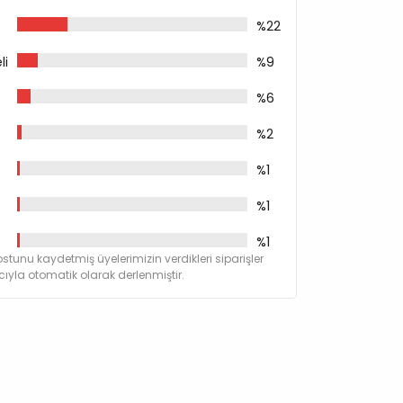
 (150 Mg/kg)
%22
(Biberiye
li
%9
%6
%2
 (100 Mg/kg)
Mg/kg)
%1
%1
)
g/kg)
%1
stunu kaydetmiş üyelerimizin verdikleri siparişler
yla otomatik olarak derlenmiştir.