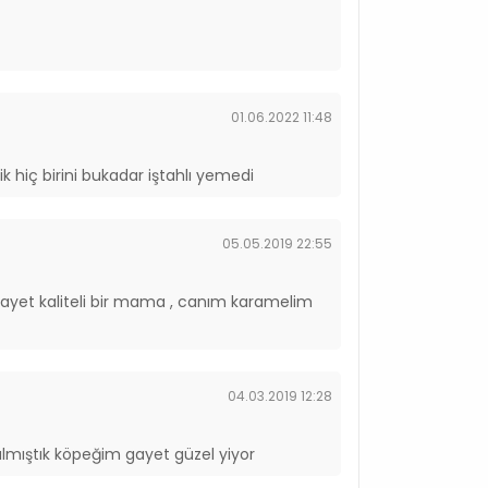
01.06.2022 11:48
k hiç birini bukadar iştahlı yemedi
05.05.2019 22:55
gayet kaliteli bir mama , canım karamelim
04.03.2019 12:28
lmıştık köpeğim gayet güzel yiyor