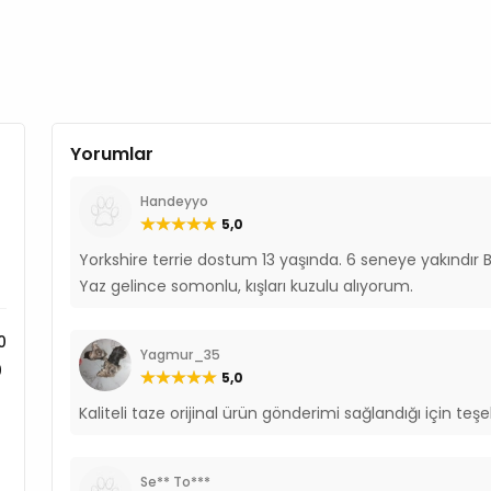
Yorumlar
Handeyyo
5,0
Yorkshire terrie dostum 13 yaşında. 6 seneye yakındır 
Yaz gelince somonlu, kışları kuzulu alıyorum.
0
Yagmur_35
0
5,0
0
Kaliteli taze orijinal ürün gönderimi sağlandığı için te
0
0
Se** To***