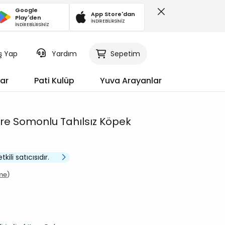
Google
App Store'dan
Play'den
İNDİREBİLİRSİNİZ
İNDİREBİLİRSİNİZ
iş Yap
Sepetim
Yardım
ar
Pati Kulüp
Yuva Arayanlar
ire Somonlu Tahılsız Köpek
kili satıcısıdır.
me