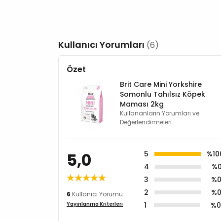
Kullanıcı Yorumları
(6)
Özet
Brit Care Mini Yorkshire
Somonlu Tahılsız Köpek
Maması 2kg
Kullananların Yorumları ve
Değerlendirmeleri
5,0
5
%10
4
%
3
%
2
%
6
Kullanıcı Yorumu
1
%
Yayınlanma Kriterleri