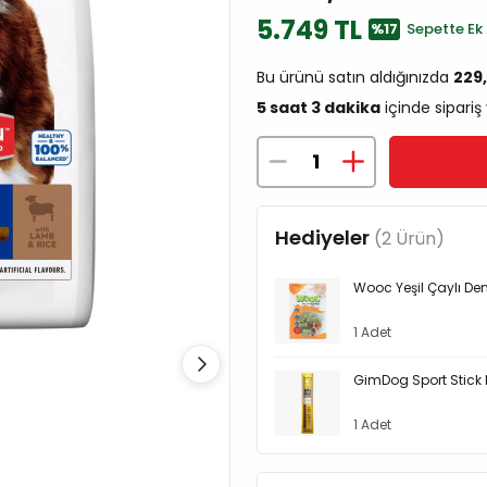
5.749 TL
%17
Sepette Ek 
Bu ürünü satın aldığınızda
229
5 saat 3 dakika
içinde sipariş
Hediyeler
(2 Ürün)
Wooc Yeşil Çaylı D
1 Adet
GimDog Sport Stick H
1 Adet