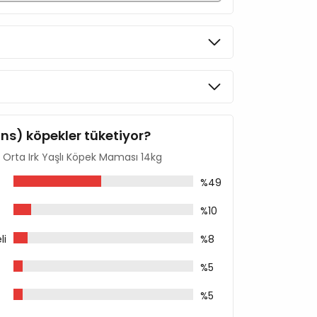
ins) köpekler tüketiyor?
u Orta Irk Yaşlı Köpek Maması 14kg
sı
%49
%10
droitin Sülfat Kaynağı)
abuğu Hidrolizatı (Glukozamin Kaynağı)
li
%8
%5
%5