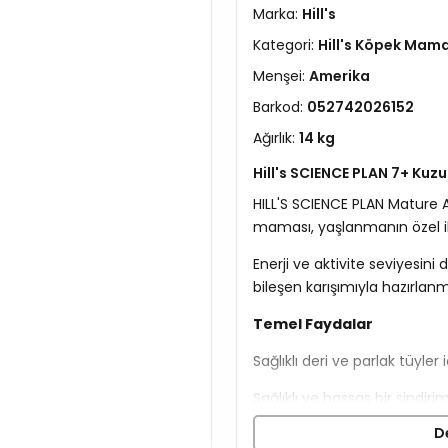
Marka:
Hill's
Kategori:
Hill's Köpek Mama
Menşei:
Amerika
Barkod:
052742026152
Ağırlık:
14 kg
Hill's SCIENCE PLAN 7+ Kuz
HILL'S SCIENCE PLAN Mature A
maması, yaşlanmanın özel iht
Enerji ve aktivite seviyesini
bileşen karışımıyla hazırlanm
Temel Faydalar
Sağlıklı deri ve parlak tüyler
Sağlıklı ve hassas bir sindirim
D
Kalp ve böbrek sağlığı için de