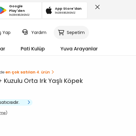
Google
App Store'dan
Play'den
İNDİREBİLİRSİNİZ
İNDİREBİLİRSİNİZ
iş Yap
Sepetim
Yardım
ar
Pati Kulüp
Yuva Arayanlar
nde
en çok satılan
4. ürün
Kuzulu Orta Irk Yaşlı Köpek
satıcısıdır.
rme