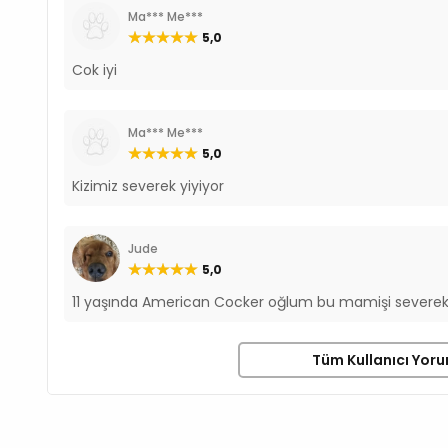
Ma*** Me***
5,0
Cok iyi
Ma*** Me***
5,0
Kizimiz severek yiyiyor
Jude
5,0
11 yaşında American Cocker oğlum bu mamişi severe
Tüm Kullanıcı Yoru