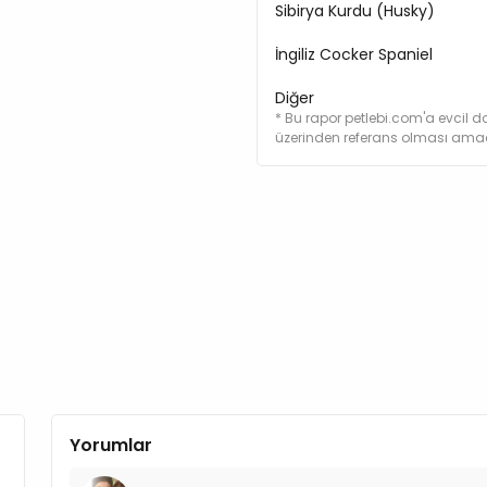
Ham Selüloz %2,4
Sibirya Kurdu (Husky)
Karbonhidrat %58,7
İngiliz Cocker Spaniel
Kalsiyum %0,82
Fosfor %0,65
Diğer
Sodyum %0,17
* Bu rapor petlebi.com'a evcil do
Potasyum %0,82
üzerinden referans olması amacı
Magnezyum %0,135
Besin Katkı Maddeleri:
A Vitamini 9.658 IU/kg
D Vitamini 749 IU/kg
C Vitamini 90 mg/kg
E Vitamini 600 IU/kg
DHA 0.003 mg/kg
Omega-3 1,26 mg/kg
Omega-6 3,38 mg/kg
Kül 4,7 mg/kg
Beta-Karoten 1,5 mg/kg
Yorumlar