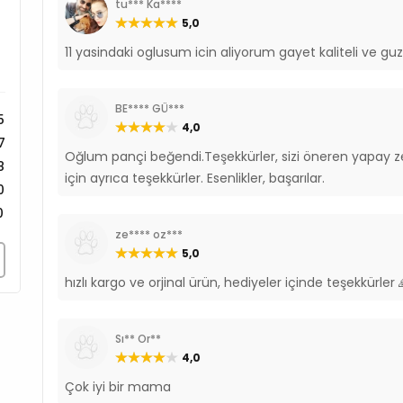
tu*** Ka****
5,0
11 yasindaki oglusum icin aliyorum gayet kaliteli ve g
BE**** GÜ***
5
4,0
7
Oğlum pançi beğendi.Teşekkürler, sizi öneren yapay ze
8
için ayrıca teşekkürler. Esenlikler, başarılar.
0
0
ze**** oz***
5,0
hızlı kargo ve orjinal ürün, hediyeler içinde teşekkürler 
Sı** Or**
4,0
Çok iyi bir mama