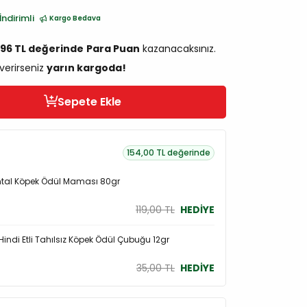
İndirimli
Kargo Bedava
,96 TL değerinde
Para Puan
kazanacaksınız.
 verirseniz
yarın kargoda!
Sepete Ekle
154,00 TL değerinde
ental Köpek Ödül Maması 80gr
119,00 TL
HEDİYE
indi Etli Tahılsız Köpek Ödül Çubuğu 12gr
35,00 TL
HEDİYE