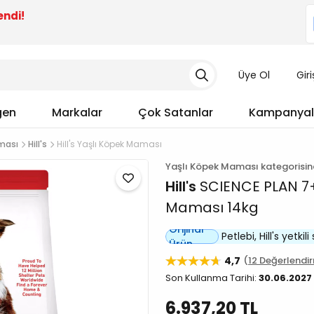
endi!
Üye Ol
Gir
gen
Markalar
Çok Satanlar
Kampanyal
ması
Hill's
Hill's Yaşlı Köpek Maması
Yaşlı Köpek Maması kategorisi
Hill's
SCIENCE PLAN 7+ 
Maması 14kg
Orijinal
Petlebi, Hill's yetkili 
Ürün
4,7
12 Değerlendi
Son Kullanma Tarihi:
30.06.2027
6.937,20 TL