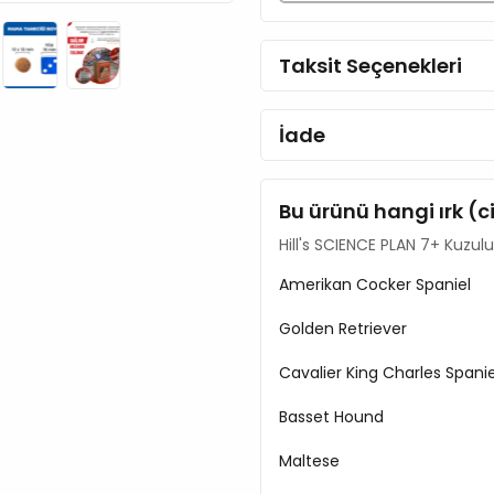
İçerik:
Taksit Seçenekleri
Mısır
Buğday
Kuzu Unu
İade
Soya Küspesi
Hayvansal Yağ
Pirinç
Bu ürünü hangi ırk (c
Keten Tohumu
Hill's SCIENCE PLAN 7+ Kuzul
Dijest
Kurutulmuş Pancar Posa
Amerikan Cocker Spaniel
Bitkisel Yağ
Mineraller
Golden Retriever
Domuz Eti Kıkırdağı (Kon
Kabuklu Deniz Hayvanı K
Cavalier King Charles Spanie
Analiz Raporu:
Basset Hound
Protein %17,1
Maltese
Yağ %13,7