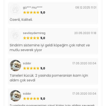
gü*** mu****
08.12.2025 11:01
5,0
Özenli, Kaliteli.
sevilaydemirag
20.05.2020 11:18
5,0
Sindirim sistemine iyi geldi köpeğim çok rahat ve
mutlu severek yiyor
scbbr
17.05.2020 00:04
5,0
Taneleri kücük. 2 yasinda pomeranian kızım için
aldım çok sevdi
scbbr
17.05.2020 00:04
5,0
2 yasinda pomeranian cinsi kizim icin aldim severek