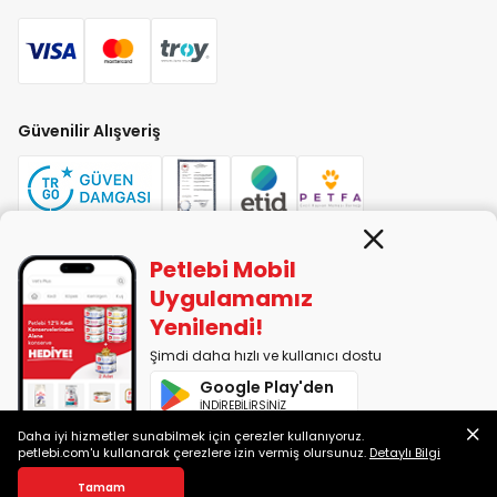
Güvenilir Alışveriş
Petlebi Mobil
PETLEBİ EVCİL HAYVAN ÜRÜNLERİ PAZ. SAN. TİC. LTD. ŞTİ. Alaşarköy Mah.
Uygulamamız
1. Alaşar Cad. No: 9 Osmangazi/Bursa
Yenilendi!
7290599225 vergi numarasıyla Uludağ Vergi Dairesi'ne bağlıdır.
Şimdi daha hızlı ve kullanıcı dostu
Google Play'den
2014-2026 © petlebi.com v11.86.0
İNDİREBİLİRSİNİZ
Bursa'da sevgiyle yapıldı.
Daha iyi hizmetler sunabilmek için çerezler kullanıyoruz.
App Store'dan
petlebi.com'u kullanarak çerezlere izin vermiş olursunuz.
Detaylı Bilgi
İNDİREBİLİRSİNİZ
Sepete Ekle
Tamam