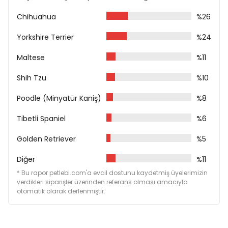
Kalsiyum %0,82
Fosfor %0,70
Chihuahua
%26
Sodyum %0,27
Potasyum %0,64
Yorkshire Terrier
%24
Magnezyum %0,09
Maltese
%11
Shih Tzu
%10
Poodle (Minyatür Kaniş)
%8
Tibetli Spaniel
%6
Golden Retriever
%5
Diğer
%11
* Bu rapor petlebi.com'a evcil dostunu kaydetmiş üyelerimizin
verdikleri siparişler üzerinden referans olması amacıyla
otomatik olarak derlenmiştir.