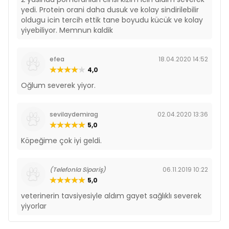
yedi. Protein orani daha dusuk ve kolay sindirilebilir
oldugu icin tercih ettik tane boyudu kücük ve kolay
yiyebiliyor. Memnun kaldik
efea
18.04.2020 14:52
4,0
Oğlum severek yiyor.
sevilaydemirag
02.04.2020 13:36
5,0
Köpeğime çok iyi geldi.
(Telefonla Sipariş)
06.11.2019 10:22
5,0
veterinerin tavsiyesiyle aldım gayet sağlıklı severek
yiyorlar