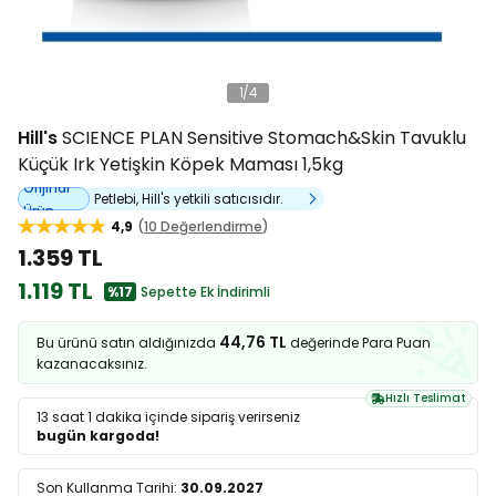
1
/
4
Hill's
SCIENCE PLAN Sensitive Stomach&Skin Tavuklu
Küçük Irk Yetişkin Köpek Maması 1,5kg
Orijinal
Petlebi, Hill's yetkili satıcısıdır.
Ürün
4,9
10 Değerlendirme
1.359 TL
1.119 TL
%17
Sepette Ek İndirimli
44,76 TL
Bu ürünü satın aldığınızda
değerinde Para Puan
kazanacaksınız.
Hızlı Teslimat
13 saat 1 dakika
içinde sipariş verirseniz
bugün kargoda!
Son Kullanma Tarihi:
30.09.2027