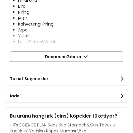
Hindi Unu
Bira
Pirinç
Mısır
Kahverengi Pirinç
Arpa
Yulaf
Mısır Gluteni Yemi
Hayvansal Yağ
Hidrolize Protein
Devamını Göster
Bitkisel Yağ
Kurutulmuş Pancar Püskesi
Keten Tohumu
Mineraller
Taksit Seçenekleri
Bileşenler
İade
Protein %22,9
Yağ İçeriği %14,5
Ham Lif %1,7
Bu ürünü hangi ırk (cins) köpekler tüketiyor?
Omega-3 yağ asitleri %0,65
Omega -6 yağ asitleri %3,68
Hill's SCIENCE PLAN Sensitive Stomach&Skin Tavuklu
Ham kül %5,1
Küçük Irk Yetişkin Köpek Maması 1,5kg