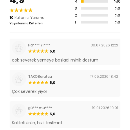
4
%10
3
%0
2
%0
10
Kullanıcı Yorumu
1
%0
Yayınlanma Kriterleri
Ha**** Yı****
30.07.2026 12:21
5,0
cok severek yemeye basladi minik dostum
TAKOBarutcu
17.05.2026 18:42
5,0
Çok severek yiyor
gü*** mu****
19.01.2026 10:01
5,0
Kaliteli ürün, hızlı teslimat.