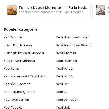
Tahılsız Köpek Mamalarının Farkı Nedir? Neden Kullanmalıyım?
Köpeklerin beslenmesinde türlü çeşit mama bulunmaktadır. Bu kadar mama çeşidinin arasında tahılsız mamaların özelliği nedir ve neden tercih edilir?
Popüler Kategoriler
Kedi Maması
Kedi Mama ve Su Kabı
Yavru Kedi Maması
Kedi Kumu Koku Giderici
Kısırlaştırılmış Kedi Maması
Kedi Vitamini
Yetişkin Kedi Maması
Kedi Tasması
Kedi Kumu
Kedi Yatağı
Kedi Konservesi & Yaş Mama
Kedi Tarağı
Kedi Ödül Maması
Kedi Otu
Kedi Taşıma Çantası
Kedi Evi
Kedi Oyuncakları
Kedi Şampuanı
Kedi Tuvaleti
Kedi Maltı