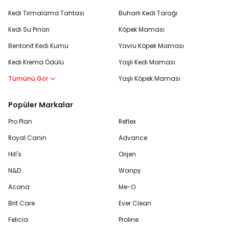
Kedi Tırmalama Tahtası
Buharlı Kedi Tarağı
Kedi Su Pınarı
Köpek Maması
Bentonit Kedi Kumu
Yavru Köpek Maması
Kedi Krema Ödülü
Yaşlı Kedi Maması
Tümünü Gör
Yaşlı Köpek Maması
Popüler Markalar
Pro Plan
Reflex
Royal Canin
Advance
Hill's
Orijen
N&D
Wanpy
Acana
Me-O
Brit Care
Ever Clean
Felicia
Proline