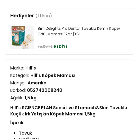
Hediyeler
(1 Ürün)
8in1 Delights Pro Dental Tavuklu Kemik Köpek
Ödül Maması 12gr [XS]
75,00 TL
HEDİYE
Marka:
Hill's
Kategori:
Hill's Köpek Maması
Menşei:
Amerika
Barkod:
052742008240
Ağırlık:
1,5 kg
Hill's SCIENCE PLAN Sensitive Stomach&Skin Tavuklu
Küçük Irk Yetişkin Köpek Maması 1,5kg
İçerik
Tavuk