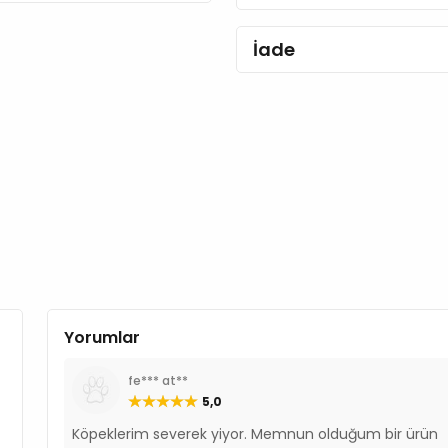
Nükleotit Maya Proteini
Kurutulmuş Şeker Panca
İade
Mineraller
Prebiotik Mannan Oligo S
Yaban Mersini Tozu
Avizeağacı Özütü
Pisilyum
Kadife Çiçeği Tozu
Doğal Antioksidanlar
Analiz Raporu
Ham Protein %27
Ham Yağlar %12
Ham Lif %2,50
Yorumlar
Ham kül %8
Omega 3 %0,80
fe*** at**
Omega 6 %3,80
5,0
Besin Katkı Maddeleri
Köpeklerim severek yiyor. Memnun olduğum bir ürün