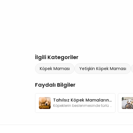
İlgili Kategoriler
Köpek Maması
Yetişkin Köpek Maması
Faydalı Bilgiler
Tahılsız Köpek Mamalarının Farkı Nedir? Neden Kullanmalıyım?
Köpeklerin beslenmesinde türlü çeşit mama bulunmaktadır. Bu kadar mama çeşidinin arasında tahılsız mamaların özelliği nedir ve neden tercih edilir?