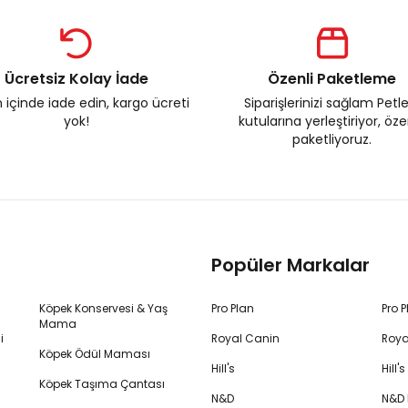
Ücretsiz Kolay İade
Özenli Paketleme
 içinde iade edin, kargo ücreti
Siparişlerinizi sağlam Petl
yok!
kutularına yerleştiriyor, öz
paketliyoruz.
Popüler Markalar
Köpek Konservesi & Yaş
Pro Plan
Pro 
Mama
i
Royal Canin
Roya
Köpek Ödül Maması
Hill's
Hill
Köpek Taşıma Çantası
N&D
N&D