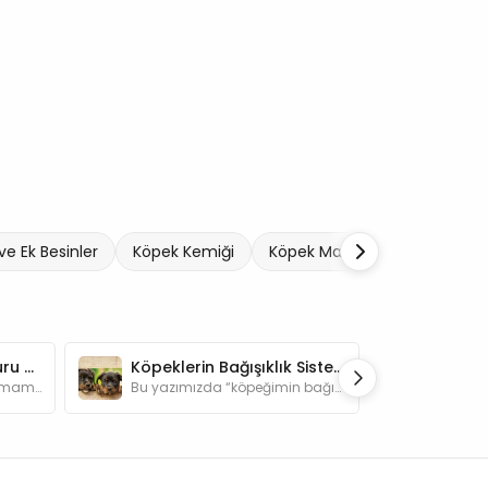
ve Ek Besinler
Köpek Kemiği
Köpek Mama ve Su Kabı
Kedi ve Köpeklerde Kuru ve Yaş Mama Dengesi Nasıl Olmalı?
Köpeklerin Bağışıklık Sistemini Güçlendirme Yolları
“Kedilere ve köpeklere yaş mama ne sıklıkla verilmeli?” sorusunun yanıtları yazımızda.
Bu yazımızda “köpeğimin bağışıklık sistemini nasıl güçlendirebilirim?” sorusunun yanıtlarını merak edenlere özel açıklamalar yapacağız.