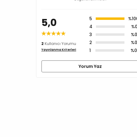
5,0
5
%10
4
%
3
%
2
%
2
Kullanıcı Yorumu
1
%
Yayınlanma Kriterleri
Yorum Yaz