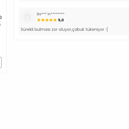
A Vitamini 20.000 IU/kg
D3 Vitamini 1.500 IU/kg
Be*** İn********
E Vitamini 360 mg/kg
0
5,0
C Vitamini 160 mg/kg
0
Sürekli bulması zor oluyor,çabuk tükeniyor :(
Niyasin 16 mg/kg
0
Bakır 15 mg/kg
0
Çinko 80 mg/kg
0
Manganez 27 mg/kg
Selenyum 0,26 mg/kg
Glukozamin 1.000 mg/k
Kondroitin 700 mg/kg