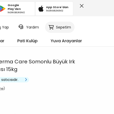
Google
App Store'dan
Play'den
İNDİREBİLİRSİNİZ
İNDİREBİLİRSİNİZ
iş Yap
Sepetim
Yardım
ar
Pati Kulüp
Yuva Arayanlar
Derma Care Somonlu Büyük Irk
sı 15kg
 satıcısıdır.
me