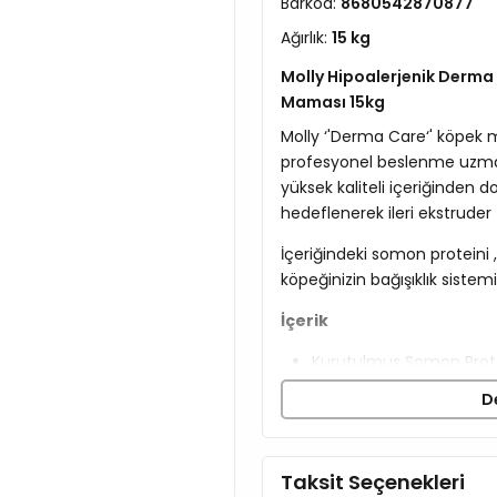
Barkod:
8680542870877
Ağırlık:
15 kg
Molly Hipoalerjenik Derma
Maması 15kg
Molly ‘'Derma Care‘' köpek m
profesyonel beslenme uzman
yüksek kaliteli içeriğinden 
hedeflenerek ileri ekstruder te
İçeriğindeki somon proteini 
köpeğinizin bağışıklık sistem
İçerik
Kurutulmuş Somon Prot
Baldo Pirinç
D
Mısır
Rafine Tavuk Yağı
Bira Mayası
Taksit Seçenekleri
Harnup