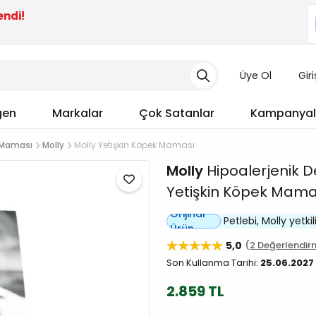
endi!
Üye Ol
Gir
gen
Markalar
Çok Satanlar
Kampanyal
 Maması
Molly
Molly Yetişkin Köpek Maması
Molly
Hipoalerjenik 
Yetişkin Köpek Mama
Orijinal
Petlebi, Molly yetkili
Ürün
5,0
2 Değerlendir
Son Kullanma Tarihi:
25.06.2027
2.859 TL