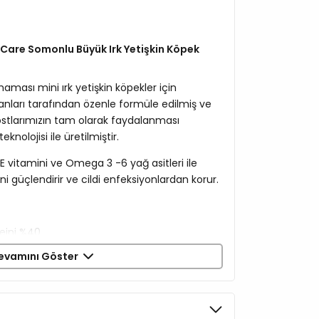
 Care Somonlu Büyük Irk Yetişkin Köpek
aması mini ırk yetişkin köpekler için
ları tarafından özenle formüle edilmiş ve
dostlarımızın tam olarak faydalanması
knolojisi ile üretilmiştir.
,E vitamini ve Omega 3 -6 yağ asitleri ile
ini güçlendirir ve cildi enfeksiyonlardan korur.
eini %40
evamını Göster