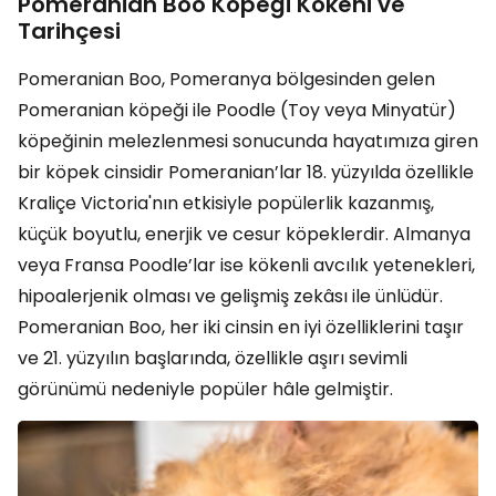
Pomeranian Boo Köpeği Kökeni ve
Tarihçesi
Pomeranian Boo, Pomeranya bölgesinden gelen
Pomeranian köpeği ile Poodle (Toy veya Minyatür)
köpeğinin melezlenmesi sonucunda hayatımıza giren
bir köpek cinsidir Pomeranian’lar 18. yüzyılda özellikle
Kraliçe Victoria'nın etkisiyle popülerlik kazanmış,
küçük boyutlu, enerjik ve cesur köpeklerdir. Almanya
veya Fransa Poodle’lar ise kökenli avcılık yetenekleri,
hipoalerjenik olması ve gelişmiş zekâsı ile ünlüdür.
Pomeranian Boo, her iki cinsin en iyi özelliklerini taşır
ve 21. yüzyılın başlarında, özellikle aşırı sevimli
görünümü nedeniyle popüler hâle gelmiştir.