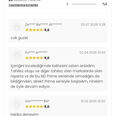
1
%0
Yayınlanma Kriterleri
Ze**** Ba***** At******
02.07.2026 11:28
5,0
cok guzel
Fu**** Is******
02.04.2026 10:43
5,0
İçeriğini incelediğimde kalitesini zaten anladım.
Tahılsız oluşu ve diğer tahılsız olan markalarda olan
nişasta vs de bu ND Prime serisinde olmadığını da
bildiğimden, direkt Prime serisiyle başladım, nitekim
de öyle devam ediyor.
Üm******** BA*
13.02.2026 13:00
5,0
Harika deneyim