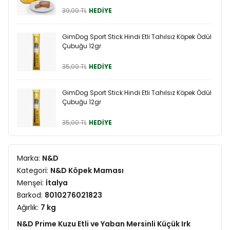
39,00 TL
HEDİYE
GimDog Sport Stick Hindi Etli Tahılsız Köpek Ödül
Çubuğu 12gr
35,00 TL
HEDİYE
GimDog Sport Stick Hindi Etli Tahılsız Köpek Ödül
Çubuğu 12gr
35,00 TL
HEDİYE
Marka:
N&D
Kategori:
N&D Köpek Maması
Menşei:
İtalya
Barkod:
8010276021823
Ağırlık:
7 kg
N&D Prime Kuzu Etli ve Yaban Mersinli Küçük Irk