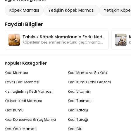
Köpek Maması
Yetişkin Köpek Maması
Yetişkin Köpe
Faydalı Bilgiler
Tahılsız Köpek Mamalarının Farkı Nedir? Neden Kullanmalıyım?
Köpeklerin beslenmesinde türlü çeşit mama bulunmaktadır. Bu kadar mama çeşidinin arasında tahılsız mamaların özelliği nedir ve neden tercih edilir?
Popüler Kategoriler
Kedi Maması
Kedi Mama ve Su Kabı
Yavru Kedi Maması
Kedi Kumu Koku Giderici
Kısırlaştırılmış Kedi Maması
Kedi Vitamini
Yetişkin Kedi Maması
Kedi Tasması
Kedi Kumu
Kedi Yatağı
Kedi Konservesi & Yaş Mama
Kedi Tarağı
Kedi Ödül Maması
Kedi Otu