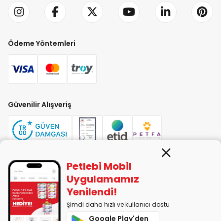
Ödeme Yöntemleri
Güvenilir Alışveriş
Petlebi Mobil
PETLEBİ EVCİL HAYVAN ÜRÜNLERİ PAZ. SAN. TİC. LTD. ŞTİ. Alaşarköy Mah.
Uygulamamız
1. Alaşar Cad. No: 9 Osmangazi/Bursa
Yenilendi!
7290599225 vergi numarasıyla Uludağ Vergi Dairesi'ne bağlıdır.
Şimdi daha hızlı ve kullanıcı dostu
Google Play'den