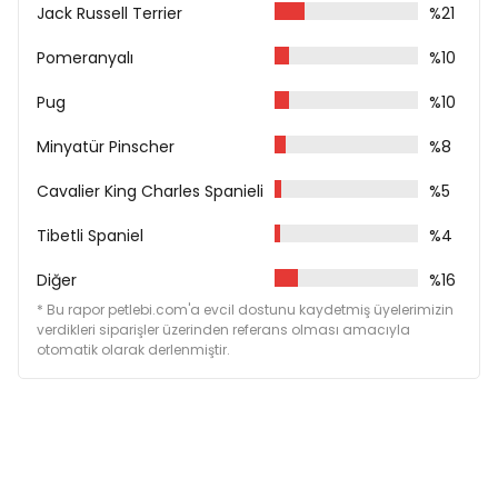
Ham Lif %2,60
Jack Russell Terrier
%21
Ham Kül %8,30
Kalsiyum %1,10
Pomeranyalı
%10
Fosfor %0,80
Omega-6 %3,30
Pug
%10
Omega-3 %0,90
DHA %0,50
Minyatür Pinscher
%8
EPA %0,30
Glukozamin 1.200 mg/kg
Cavalier King Charles Spanieli
%5
Kondroitin Sülfat 900 mg/kg
Tibetli Spaniel
%4
Besin Katkı Maddeleri
Diğer
%16
A Vitamini 15.000 IU/kg
D3 Vitamini 1.500 IU/kg
* Bu rapor petlebi.com'a evcil dostunu kaydetmiş üyelerimizin
verdikleri siparişler üzerinden referans olması amacıyla
E Vitamini 600 mg/kg
otomatik olarak derlenmiştir.
C Vitamini 150 mg/kg
Niasin 37,5 mg/kg
Kalsiyum D-pantotenat 15 mg/kg
B2 Vitamini 7,5 mg/kg
B6 Vitamini 6 mg/kg
B1 Vitamini 4,5 mg/kg
Biyotin 0,38 mg/kg