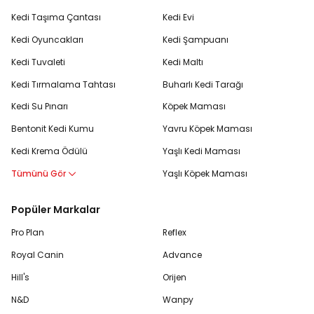
Kedi Taşıma Çantası
Kedi Evi
Kedi Oyuncakları
Kedi Şampuanı
Kedi Tuvaleti
Kedi Maltı
Kedi Tırmalama Tahtası
Buharlı Kedi Tarağı
Kedi Su Pınarı
Köpek Maması
Bentonit Kedi Kumu
Yavru Köpek Maması
Kedi Krema Ödülü
Yaşlı Kedi Maması
Tümünü Gör
Yaşlı Köpek Maması
Popüler Markalar
Pro Plan
Reflex
Royal Canin
Advance
Hill's
Orijen
N&D
Wanpy