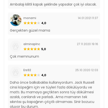
Ambalajı kilitli kapak şeklinde yapsalar çok iyi olacak.
monami
14.01.2021 11:37
4,0
Gerçekten güzel mama
alminaplnc
27.11.2020 19:16
5,0
Çok memnunum
Ers92
25.10.2020 12:03
4,0
Daha önce balkabaklısı kullanıyordum. Jack Russell
cinsi köpeğim için ve tüyleri fazla dökülüyordu ve
mattı. Bu mamaya geçtikten sonra tüy dökülmesi
azaldı, canlandı ve parladı.. Ama mamanın tek
sıkıntısı şu kapağının çıtçıtlı olmaması. Sinir bozucu
oluyor bu durum.