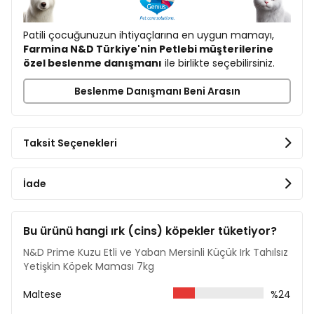
Balık Yağı (ringa balığı)
Bezelye Lifi
Patili çocuğunuzun ihtiyaçlarına en uygun mamayı,
Kurutulmuş Havuç
Farmina N&D Türkiye'nin Petlebi müşterilerine
Yonca
özel beslenme danışmanı
ile birlikte seçebilirsiniz.
İnulin
Fruktooligosakkarit
Beslenme Danışmanı Beni Arasın
Maya Ekstratı (mannooligosakkarit kaynağı)
Kurutulmuş Yaban Mersini %0,5
Kurutulmuş Elma Kurutulmuş Nar
Kurutulmuş Tatlı Portakal
Taksit Seçenekleri
Kurutulmuş Ispanak
Pisilyum Kabukları ve Tohumları %0,3
Sodyum Klorür
İade
Kurutulmuş Bira Mayası
Zerdeçal %0,2
Aloe Vera Ekstraktı
Bu ürünü hangi ırk (cins) köpekler tüketiyor?
Glukozamin
Kondroitin Sülfat
N&D Prime Kuzu Etli ve Yaban Mersinli Küçük Irk Tahılsız
Yetişkin Köpek Maması 7kg
Analiz Raporu
Ham Protein %34
Maltese
%24
Ham Yağ %18