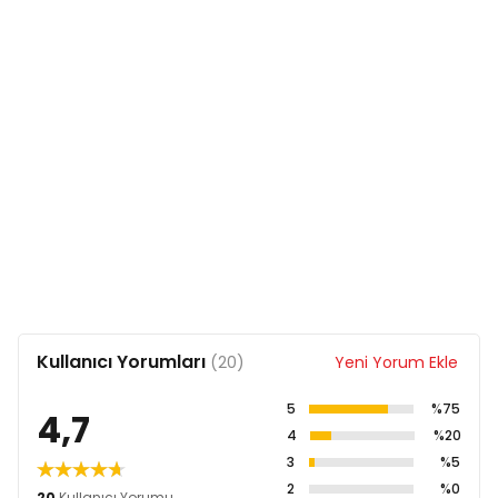
Folik Asit 0,45 mg/kg
B12 Vitamini 0,1 mg/kg
Kolin Klorür 2.500 mg/kg
Beta‐karoten 1,5 mg/kg
Çinko 163,8 mg/kg
Mangenez 64,6 mg/kg
Demir 58,3 mg/kg
Bakır 15,8 mg/kg
Selenyum 0,00088 mg/kg
DL‐Metiyonin 4.000 mg/kg
Taurin 1.000 mg/kg
L‐Karnitin 300 mg/kg
Yeşil Çay Ekstraktı 100 mg/kg
Biberiye Ekstraktı
Antioksidanlar
Kullanıcı Yorumları
(20)
Yeni Yorum Ekle
5
%75
4,7
4
%20
3
%5
2
%0
20
Kullanıcı Yorumu