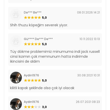
De*** Be***
08.01.2026 14:21
5,0
Shih thuzu köpeğim severek yiyor.
Gü**** De*** De***
10.11.2022 13:13
5,0
Tüy dökme problemimiz minumuma indi jack russell
cinsi kızımın çok memnunum hatta indirimde
ikincisini de aldım
Aydin1976
30.08.2021 10:31
5,0
kilitli kapak şeklinde olsa çok iyi olacak
Aydin1976
26.07.2021 08:23
3,0