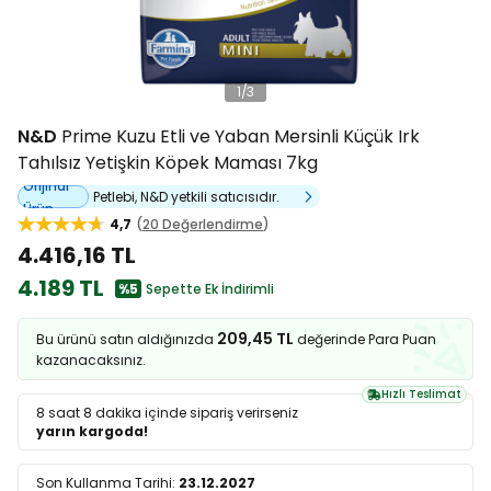
1
/
3
N&D
Prime Kuzu Etli ve Yaban Mersinli Küçük Irk
Tahılsız Yetişkin Köpek Maması 7kg
Orijinal
Petlebi, N&D yetkili satıcısıdır.
Ürün
4,7
20 Değerlendirme
4.416,16 TL
4.189 TL
%5
Sepette Ek İndirimli
209,45 TL
Bu ürünü satın aldığınızda
değerinde Para Puan
kazanacaksınız.
Hızlı Teslimat
8 saat 8 dakika
içinde sipariş verirseniz
yarın kargoda!
Son Kullanma Tarihi:
23.12.2027