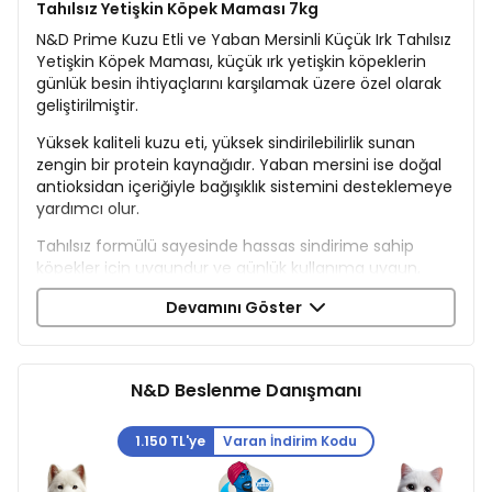
Tahılsız Yetişkin Köpek Maması 7kg
N&D Prime Kuzu Etli ve Yaban Mersinli Küçük Irk Tahılsız
Yetişkin Köpek Maması, küçük ırk yetişkin köpeklerin
günlük besin ihtiyaçlarını karşılamak üzere özel olarak
geliştirilmiştir.
Yüksek kaliteli kuzu eti, yüksek sindirilebilirlik sunan
zengin bir protein kaynağıdır. Yaban mersini ise doğal
antioksidan içeriğiyle bağışıklık sistemini desteklemeye
yardımcı olur.
Tahılsız formülü sayesinde hassas sindirime sahip
köpekler için uygundur ve günlük kullanıma uygun,
tam ve dengeli bir beslenme sağlar.
Devamını Göster
İçerik
Kuzu %26
Kurutulmuş Kuzu Proteini %25
N&D Beslenme Danışmanı
Tatlı Patates
Kurutulmuş Yumurta
Ringa Balığı
1.150 TL'ye
Varan İndirim Kodu
Kurutulmuş Ringa Balığı Proteini
Tavuk Yağı