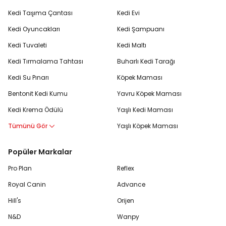
Kedi Taşıma Çantası
Kedi Evi
Kedi Oyuncakları
Kedi Şampuanı
Kedi Tuvaleti
Kedi Maltı
Kedi Tırmalama Tahtası
Buharlı Kedi Tarağı
Kedi Su Pınarı
Köpek Maması
Bentonit Kedi Kumu
Yavru Köpek Maması
Kedi Krema Ödülü
Yaşlı Kedi Maması
Tümünü Gör
Yaşlı Köpek Maması
Popüler Markalar
Pro Plan
Reflex
Royal Canin
Advance
Hill's
Orijen
N&D
Wanpy