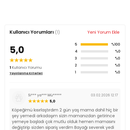
Besin Katkı Maddeleri
Bitkisel Yağlardan Tokoferol Ekstresi 121 mg/kg
Sitrik Asit 40 mg/kg
Biberiye Özü 80 mg/kg
Kullanıcı Yorumları
(1)
Yeni Yorum Ekle
Çinko 80 mg/kg
Bakır 11 mg/kg
5
%100
5,0
Vitamin B1 110 mg/kg
4
%0
B2 Vitamin 20 mg/kg
3
%0
Niasin 200 mg/kg
Kalsiyum D-Pantotenat 60 mg/kg
2
%0
1
Kullanıcı Yorumu
Vitamin B6 35 mg/kg
1
%0
Yayınlanma Kriterleri
Folik Asit 7 mg/kg
Vitamin B12 0,2 mg/kg
Vitamin E 500 IU/kg
Si*** ya*** Mü*****
03.02.2026 12:17
5,0
Köpeğimü kısırlaştırdım 2 gün yaş mama dahil hiç bir
şey yemedi arkadaşım sizin mamanızdan getirince
yemeye başladı çok mutlu olduk hemen mamasını
değiştirip sizden sipariş verdim Bayağı severek yedi