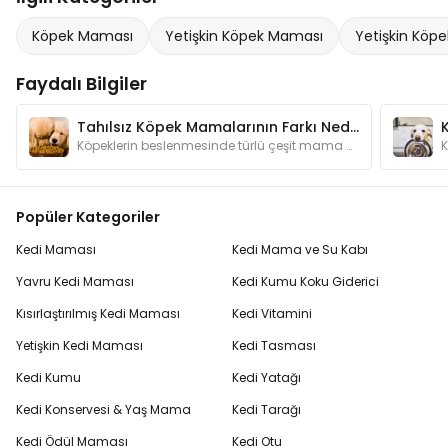
Köpek Maması
Yetişkin Köpek Maması
Yetişkin Köpe
Faydalı Bilgiler
Tahılsız Köpek Mamalarının Farkı Nedir? Neden Kullanmalıyım?
Köpeklerin beslenmesinde türlü çeşit mama bulunmaktadır. Bu kadar mama çeşidinin arasında tahılsız mamaların özelliği nedir ve neden tercih edilir?
Popüler Kategoriler
Kedi Maması
Kedi Mama ve Su Kabı
Yavru Kedi Maması
Kedi Kumu Koku Giderici
Kısırlaştırılmış Kedi Maması
Kedi Vitamini
Yetişkin Kedi Maması
Kedi Tasması
Kedi Kumu
Kedi Yatağı
Kedi Konservesi & Yaş Mama
Kedi Tarağı
Kedi Ödül Maması
Kedi Otu