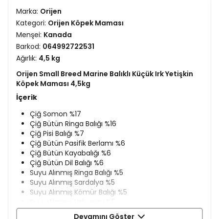
Marka:
Orijen
Kategori:
Orijen Köpek Maması
Menşei:
Kanada
Barkod:
064992722531
Ağırlık:
4,5 kg
Orijen Small Breed Marine Balıklı Küçük Irk Yetişkin
Köpek Maması 4,5kg
İçerik
Çiğ Somon %17
Çiğ Bütün Ringa Balığı %16
Çiğ Pisi Balığı %7
Çiğ Bütün Pasifik Berlamı %6
Çiğ Bütün Kayabalığı %6
Çiğ Bütün Dil Balığı %6
Suyu Alınmış Ringa Balığı %5
Suyu Alınmış Sardalya %5
Suyu Alınmış Kömür Balığı %5
Suyu Alınmış Uskumru %5
Suyu Alınmış Mavi Mezgit %5
Devamını Göster