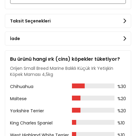
Bütün Kırmızı Mercimek
Bütün Bezelye
Bütün Nohut
Bütün Yeşil Mercimek
Taksit Seçenekleri
Mercimek Lifi
Bütün Pinto Fasulyeleri
Ayçiçek Yağı
İade
Ringa Balığı Yağı %2
Bütün Etiyopya Fasulyeleri
Yeni Zelanda Çiğ Yeşil Midyesi
Bu ürünü hangi ırk (cins) köpekler tüketiyor?
Kurutulmuş Yosun
Orijen Small Breed Marine Balıklı Küçük Irk Yetişkin
Taze Bütün Balkabağı
Köpek Maması 4,5kg
Taze Bütün Kabak
Kurutulmuş Hindiba Kökü
Chihuahua
Taze Bütün Elma
%30
Taze Bütün Havuç
Maltese
Taze Bütün Armut
%20
Taze Yeşil Kabak
Yorkshire Terrier
Yucca Bitkisi
%20
Taze Pancar Yaprakları
King Charles Spaniel
Taze Kara Lahana
%10
Taze Ispanak
West Highland White Terrier
Taze Şalgam Yaprakları
%10