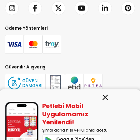
Ödeme Yöntemleri
Güvenilir Alışveriş
Petlebi Mobil
PETLEBİ EVCİL HAYVAN ÜRÜNLERİ PAZ. SAN. TİC. LTD. ŞTİ. Alaşarköy Mah.
Uygulamamız
1. Alaşar Cad. No: 9 Osmangazi/Bursa
Yenilendi!
7290599225 vergi numarasıyla Uludağ Vergi Dairesi'ne bağlıdır.
Şimdi daha hızlı ve kullanıcı dostu
Google Play'den