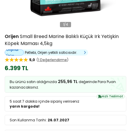
1
/
4
Orijen
Small Breed Marine Balıklı Küçük Irk Yetişkin
Köpek Maması 4,5kg
Orijinal
Petlebi, Orijen yetkili satıcısıdır.
Ürün
5,0
1 Değerlendirme
6.399 TL
255,96 TL
Bu ürünü satın aldığınızda
değerinde Para Puan
kazanacaksınız.
Hızlı Teslimat
5 saat 7 dakika
içinde sipariş verirseniz
yarın kargoda!
Son Kullanma Tarihi:
26.07.2027