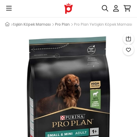
sı
Yetişkin Köpek Maması
Pro Plan
Pro Plan Yetişkin Köpek Maması