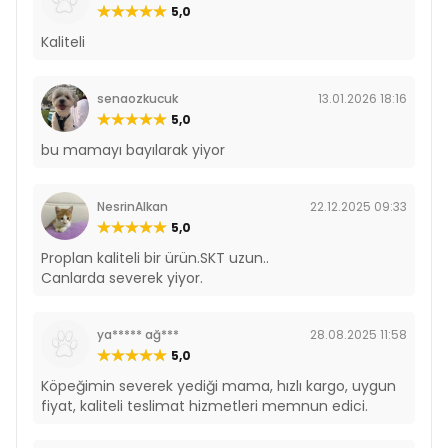
5,0
Kaliteli
senaozkucuk
13.01.2026 18:16
5,0
bu mamayı bayılarak yiyor
NesrinAlkan
22.12.2025 09:33
5,0
Proplan kaliteli bir ürün.SKT uzun..
Canlarda severek yiyor.
ya***** ağ***
28.08.2025 11:58
5,0
Köpeğimin severek yediği mama, hızlı kargo, uygun
fiyat, kaliteli teslimat hizmetleri memnun edici.