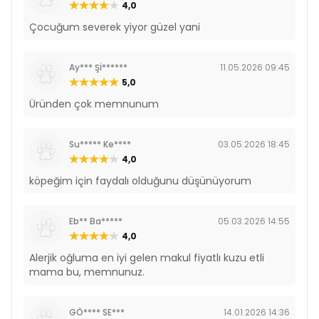
4,0
Çocuğum severek yiyor güzel yani
Ay*** Şİ******
11.05.2026 09:45
5,0
Üründen çok memnunum
Su***** Ke****
03.05.2026 18:45
4,0
köpeğim için faydalı olduğunu düşünüyorum
Eb** Ba*****
05.03.2026 14:55
4,0
Alerjik oğluma en iyi gelen makul fiyatlı kuzu etli
mama bu, memnunuz.
GÖ**** SE***
14.01.2026 14:36