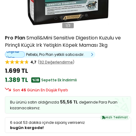
1
/
3
Pro Plan
Small&Mini Sensitive Digestion Kuzulu ve
Pirinçli Küçük Irk Yetişkin Köpek Maması 3kg
Orijinal
Petlebi, Pro Plan yetkili satıcısıdır.
Ürün
4,7
92 Değerlendirme
1.699 TL
1.389 TL
%18
Sepette Ek İndirimli
Son
45
Günün En Düşük Fiyatı
55,56 TL
Bu ürünü satın aldığınızda
değerinde Para Puan
kazanacaksınız.
Hızlı Teslimat
6 saat 53 dakika
içinde sipariş verirseniz
bugün kargoda!