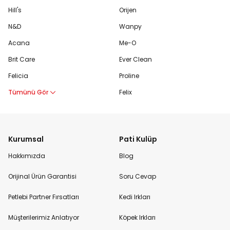
Hill's
Orijen
N&D
Wanpy
Acana
Me-O
Brit Care
Ever Clean
Felicia
Proline
Tümünü Gör
Felix
Kurumsal
Pati Kulüp
Hakkımızda
Blog
Orijinal Ürün Garantisi
Soru Cevap
Petlebi Partner Fırsatları
Kedi Irkları
Müşterilerimiz Anlatıyor
Köpek Irkları