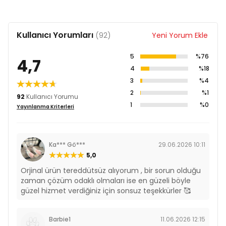
KUZU ETLİ
SOMONLU
Kullanıcı Yorumları
(92)
Yeni Yorum Ekle
Dışkı
Mikroflora
Sağlıklı
Sağlıklı deri
5
%76
kalitesini
dengesini
eklemleri
yapısını
4,7
iyileştirmeye
iyiliştirmeye
desteklemeye
desteklemeye
4
%18
yardımcı
yardımcı
yardımcı olur.
yardımcı olur.
olur.
olur.
3
%4
2
%1
Limitli ve seçilmiş
92
Kullanıcı Yorumu
Kolay sindirilebilir
protein kaynağı
1
%0
bir formüle sahiptir.
içerir.
Yayınlanma Kriterleri
GÜNLÜK BESLENME TABLOSU
Ka*** Gö***
29.06.2026 10:11
5,0
Orjinal ürün tereddütsüz alıyorum , bir sorun olduğu
1 saat
1 saat
zaman çözüm odaklı olmaları ise en güzeli böyle
aktivite**
aktivite***
güzel hizmet verdiğiniz için sonsuz teşekkürler 🥰
1-5 kg
35-110
40-125
5-10 kg
110-170
125-95
Barbie1
11.06.2026 12:15