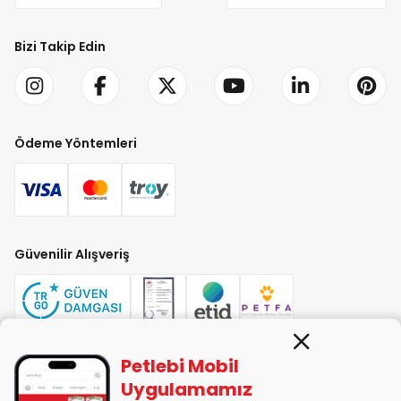
Bizi Takip Edin
Ödeme Yöntemleri
Güvenilir Alışveriş
Petlebi Mobil
PETLEBİ EVCİL HAYVAN ÜRÜNLERİ PAZ. SAN. TİC. LTD. ŞTİ. Alaşarköy Mah.
Uygulamamız
1. Alaşar Cad. No: 9 Osmangazi/Bursa