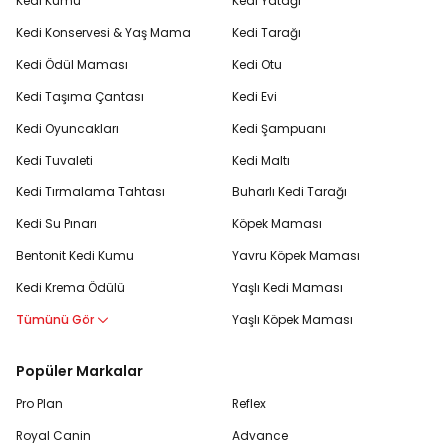
Kedi Kumu
Kedi Yatağı
Kedi Konservesi & Yaş Mama
Kedi Tarağı
Kedi Ödül Maması
Kedi Otu
Kedi Taşıma Çantası
Kedi Evi
Kedi Oyuncakları
Kedi Şampuanı
Kedi Tuvaleti
Kedi Maltı
Kedi Tırmalama Tahtası
Buharlı Kedi Tarağı
Kedi Su Pınarı
Köpek Maması
Bentonit Kedi Kumu
Yavru Köpek Maması
Kedi Krema Ödülü
Yaşlı Kedi Maması
Tümünü Gör
Yaşlı Köpek Maması
Popüler Markalar
Pro Plan
Reflex
Royal Canin
Advance