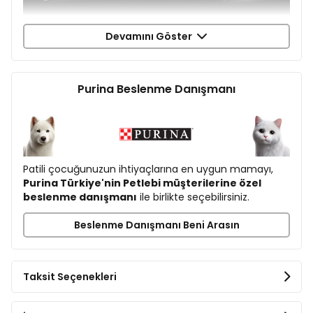
PRO PLAN UZUN VE
Devamını Göster
SAĞLIKLI YAŞAMI DESTEKLER,
ÇÜNKÜ ONLAR AİLEDEN BİRİ.
Purina Beslenme Danışmanı
Patili çocuğunuzun ihtiyaçlarına en uygun mamayı,
Purina Türkiye'nin Petlebi müşterilerine özel
beslenme danışmanı
ile birlikte seçebilirsiniz.
Beslenme Danışmanı Beni Arasın
PRO PLAN Small&Mini
PRO PLAN Small&Mini
Adult
Puppy
Somonlu
Somonlu
Tam Kuru Köpek Maması
Tam Kuru Köpek Maması
Taksit Seçenekleri
3kg
3kg
Somon (%18), kurutulmuş
Somon (%14), pirinç (%14),