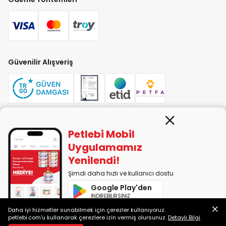
Güvenilir Alışveriş
Petlebi Mobil
PETLEBİ EVCİL HAYVAN ÜRÜNLERİ PAZ. SAN. TİC. LTD. ŞTİ. Alaşarköy Mah.
1. Alaşar Cad. No: 9 Osmangazi/Bursa
Uygulamamız
7290599225 vergi numarasıyla Uludağ Vergi Dairesi'ne bağlıdır.
Yenilendi!
Şimdi daha hızlı ve kullanıcı dostu
2014-2026 © petlebi.com v11.89.0
Google Play'den
Bursa'da sevgiyle yapıldı.
İNDİREBİLİRSİNİZ
Daha iyi hizmetler sunabilmek için çerezler kullanıyoruz.
App Store'dan
petlebi.com'u kullanarak çerezlere izin vermiş olursunuz.
Detaylı Bilgi
İNDİREBİLİRSİNİZ
Sokoke Kedisi Özellikleri, Karakteri ve Bakımı