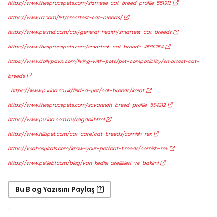
https://www.thesprucepets.com/siamese-cat-breed-profile-551912
https://www.rd.com/list/smartest-cat-breeds/
https://www.petmd.com/cat/general-health/smartest-cat-breeds
https://www.thesprucepets.com/smartest-cat-breeds-4589754
https://www.dailypaws.com/living-with-pets/pet-compatibility/smartest-cat-
breeds
https://www.purina.co.uk/find-a-pet/cat-breeds/korat
https://www.thesprucepets.com/savannah-breed-profile-554212
https://www.purina.com.au/ragdoll.html
https://www.hillspet.com/cat-care/cat-breeds/cornish-rex
https://vcahospitals.com/know-your-pet/cat-breeds/cornish-rex
https://www.petlebi.com/blog/van-kedisi-ozellikleri-ve-bakimi
Bu Blog Yazısını Paylaş