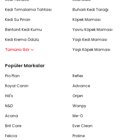
Kedi Tırmalama Tahtası
Buharlı Kedi Tarağı
Kedi Su Pınarı
Köpek Maması
Bentonit Kedi Kumu
Yavru Köpek Maması
Kedi Krema Ödülü
Yaşlı Kedi Maması
Tümünü Gör
Yaşlı Köpek Maması
Popüler Markalar
Pro Plan
Reflex
Royal Canin
Advance
Hill's
Orijen
N&D
Wanpy
Acana
Me-O
Brit Care
Ever Clean
Felicia
Proline