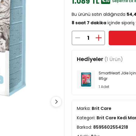
1.089 TL
%10
Sepette Ek İ
Bu ürünü satın aldığınızda
54,
8 saat 7 dakika
içinde sipariş
Hediyeler
(1 Ürün)
SmartHeart Jöle İçin
85gr
1 Adet
Marka:
Brit Care
Kategori:
Brit Care Kedi M
Barkod:
8595602554218