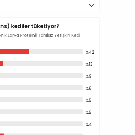
,5
,5
ins) kediler tüketiyor?
 %0,3
nik Larva Proteinli Tahılsız Yetişkin Kedi
015
%42
%13
%9
%8
%5
%5
%4