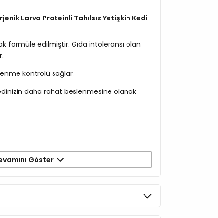
jenik Larva Proteinli Tahılsız Yetişkin Kedi
rak formüle edilmiştir. Gıda intoleransı olan
r.
lenme kontrolü sağlar.
 kedinizin daha rahat beslenmesine olanak
evamını Göster
ı %20
 %2