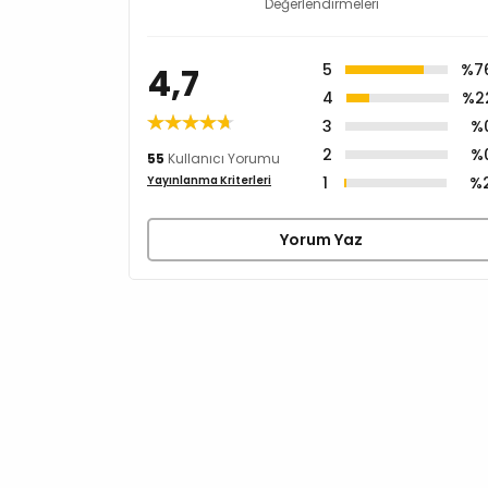
Değerlendirmeleri
4,7
5
%7
4
%2
3
%
2
%
55
Kullanıcı Yorumu
1
%
Yayınlanma Kriterleri
Yorum Yaz