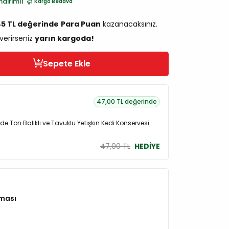
ndirimli
Kargo Bedava
45 TL değerinde
Para Puan
kazanacaksınız.
 verirseniz
yarın kargoda!
Sepete Ekle
47,00 TL değerinde
de Ton Balıklı ve Tavuklu Yetişkin Kedi Konservesi
47,00 TL
HEDİYE
aması