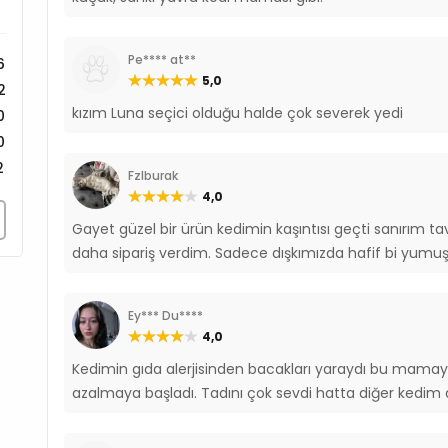
Demir (3b106) 140 mg/
Manganez (3b504) 65 
Potasyum İyodüd (3b20
Pe**** at**
6
Bakır (3b406) 10 mg/kg
5,0
2
Selenyum (3b8.10) 0,2
kızım Luna seçici olduğu halde çok severek yedi
0
L-Metiyonin (3c305) 2.
0
2
Fzlburak
4,0
Gayet güzel bir ürün kedimin kaşıntısı geçti sanırım tavuğ
daha sipariş verdim. Sadece dışkımızda hafif bi yumuş
Ey*** Du****
4,0
Kedimin gıda alerjisinden bacakları yaraydı bu mamay
azalmaya başladı. Tadını çok sevdi hatta diğer ked