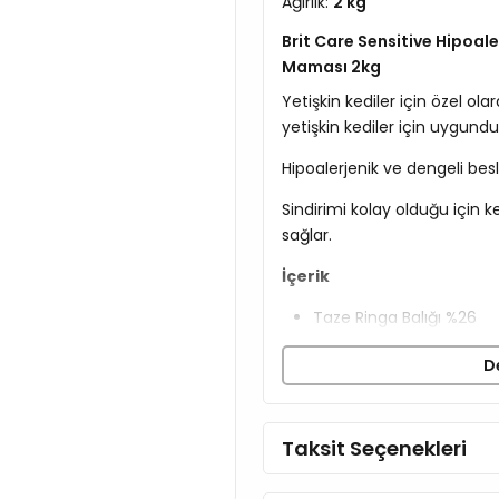
Ağırlık:
2 kg
Brit Care Sensitive Hipoaler
Maması 2kg
Yetişkin kediler için özel ola
yetişkin kediler için uygundu
Hipoalerjenik ve dengeli bes
Sindirimi kolay olduğu için
sağlar.
İçerik
Taze Ringa Balığı %26
Sarı Bezelye %23
D
Suyu Alınmış Ringa Balığ
Kurutulmuş Lavra %14
Hindistan Cevizi Yağı %8
Taksit Seçenekleri
Ringa Balığı Yağı %2
Hidrolize Ciğer Aroması
Kurutulmuş Elma %2