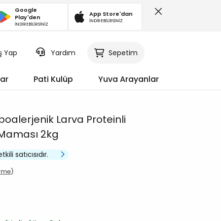
Google
App Store'dan
Play'den
İNDİREBİLİRSİNİZ
İNDİREBİLİRSİNİZ
iş Yap
Sepetim
Yardım
ar
Pati Kulüp
Yuva Arayanlar
poalerjenik Larva Proteinli
i Maması 2kg
kili satıcısıdır.
irme