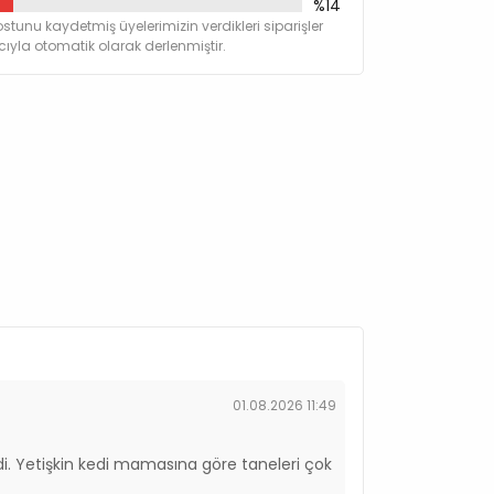
%14
stunu kaydetmiş üyelerimizin verdikleri siparişler
yla otomatik olarak derlenmiştir.
000 IU/kg
IU/kg
 mg/kg
 mg/kg
g/kg
g/kg
500 mg/kg
g
mg/kg
 mg/kg
 (3a841) 40 mg/kg
01.08.2026 11:49
mg/kg
kg
. Yetişkin kedi mamasına göre taneleri çok