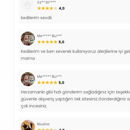
öz** bi****
4,0
kedilerim sevdii
Me***** Bu***
5,0
Kedilerim ve ben severek kullanıyoruz alerjilerine iyi ge
mama
Me***** Bu***
5,0
Herzamanki gibi hızlı gönderim sağladığınız için teşek
güvenle alışveriş yaptığım tek sitesiniz.Gönderdiğiniz
çok incesiniz.
Niusha