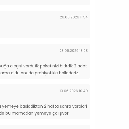
kg
mg/kg
1) 4 mg/kg
26.06.2026 11:54
 mg/kg
500 mg/kg
23.06.2026 13:28
a alerjisi vardı. İlk paketinizi bitirdik 2 adet
ama oldu onuda probiyotikle hallederiz.
19.06.2026 10:49
ı yemeye basladiktan 2 hafta sonra yaralari
im de bu mamadan yemeye çalışıyor