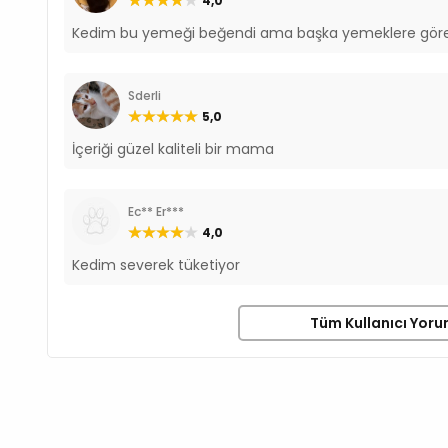
4,0
Kedim bu yemeği beğendi ama başka yemeklere göre
Sderli
5,0
İçeriği güzel kaliteli bir mama
Ec** Er***
4,0
Kedim severek tüketiyor
Tüm Kullanıcı Yoru