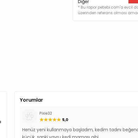
Diğer
Sodyum %1
* Bu rapor petlebi.com'a evcil do
Magnezyum %0,1
üzerinden referans olması amacı
Besin Katkı Maddeleri
A Vitamini (3a672a) 20.
D3 Vitamini (E671) 800 
E Vitamini (3a700) 600
C Vitamini (3a312) 300
Taurin (3a370) 2.500 m
L-Karnitin (3a910) 50 m
Kolin Klorid (3a890) 2.
Biyotin (3a880) 2 mg/k
B1 Vitamini (3a821) 10 
B2 Vitamini 12 mg/kg
Yorumlar
Niyasinamid (3a315) 50
Kalsiyum-D-Pantotenat
Pixie32
B6 Vitamini (3a831) 10 
5,0
ı
Folik Asit (3a316) 2 mg/
Henüz yeni kullanmaya başladım, kedim tadını beğendi
B12 Vitamini 0,04 mg/kg
küçük, sanki yavru kedi maması gibi.