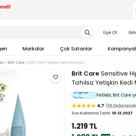
endi!
Üye Ol
Gir
gen
Markalar
Çok Satanlar
Kampanyal
ası
Brit Care
Brit Care Yetişkin Kedi Maması
Brit Care
Sensitive Hi
Tahılsız Yetişkin Ked
Orijinal
Petlebi, Brit Care yet
Ürün
4,7
55 Değerlend
Son Kullanma Tarihi:
10.12.2027
1.219 TL