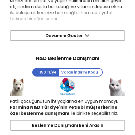
Kırmızı etin en saf ve yağsız hallerinden biri olan geyik
eti, sindirim dostu bal kabağı ve vitamin deposu elma
ile buluşarak kedinize hem sağlıklı hem de ziyafet
tadında bir öğün sunar.
İçerik
Devamını Göster
Kemiksiz Geyik %28
Kurutulmuş Geyik Proteini %26
Bezelye Nişastası
Tavuk Yağı
N&D Beslenme Danışmanı
Kurutulmuş Bal Kabağı %5
Kurutulmuş Yumurta
1.150 TL'ye
Varan İndirim Kodu
Ringa Balığı
Kurutulmuş Ringa Balığı Proteini
Balık Yağı (ringa balığı)
Kurutulmuş Havuç
Yonca Unu
Patili çocuğunuzun ihtiyaçlarına en uygun mamayı,
İnulin
Farmina N&D Türkiye'nin Petlebi müşterilerine
Fruktooligosakkarit
özel beslenme danışmanı
ile birlikte seçebilirsiniz.
Maya Ekstratı (mannanooligosakkarit kaynağı)
Kurutulmuş Elma %0,5
Beslenme Danışmanı Beni Arasın
Kurutulmuş Yaban Mersini