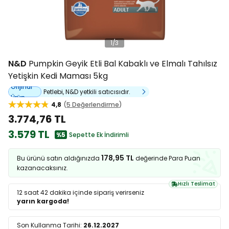
1
/
3
N&D
Pumpkin Geyik Etli Bal Kabaklı ve Elmalı Tahılsız
Yetişkin Kedi Maması 5kg
Orijinal
Petlebi, N&D yetkili satıcısıdır.
Ürün
4,8
5 Değerlendirme
3.774,76 TL
3.579 TL
%5
Sepette Ek İndirimli
178,95 TL
Bu ürünü satın aldığınızda
değerinde Para Puan
kazanacaksınız.
Hızlı Teslimat
12 saat 42 dakika
içinde sipariş verirseniz
yarın kargoda!
Son Kullanma Tarihi:
26.12.2027