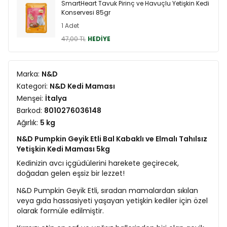
SmartHeart Tavuk Pirinç ve Havuçlu Yetişkin Kedi
Konservesi 85gr
1 Adet
47,00 TL
HEDİYE
Marka:
N&D
Kategori:
N&D Kedi Maması
Menşei:
İtalya
Barkod:
8010276036148
Ağırlık:
5 kg
N&D Pumpkin Geyik Etli Bal Kabaklı ve Elmalı Tahılsız
Yetişkin Kedi Maması 5kg
Kedinizin avcı içgüdülerini harekete geçirecek,
doğadan gelen eşsiz bir lezzet!
N&D Pumpkin Geyik Etli, sıradan mamalardan sıkılan
veya gıda hassasiyeti yaşayan yetişkin kediler için özel
olarak formüle edilmiştir.