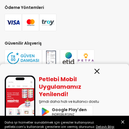
Ödeme Yöntemleri
Güvenilir Alışveriş
Petlebi Mobil
PETLEBİ EVCİL HAYVAN ÜRÜNLERİ PAZ. SAN. TİC. LTD. ŞTİ. Alaşarköy Mah.
Uygulamamız
1. Alaşar Cad. No: 9 Osmangazi/Bursa
Yenilendi!
7290599225 vergi numarasıyla Uludağ Vergi Dairesi'ne bağlıdır.
Şimdi daha hızlı ve kullanıcı dostu
Google Play'den
2014-2026 © petlebi.com v11.89.0
İNDİREBİLİRSİNİZ
Bursa'da sevgiyle yapıldı.
Daha iyi hizmetler sunabilmek için çerezler kullanıyoruz.
App Store'dan
petlebi.com'u kullanarak çerezlere izin vermiş olursunuz.
Detaylı Bilgi