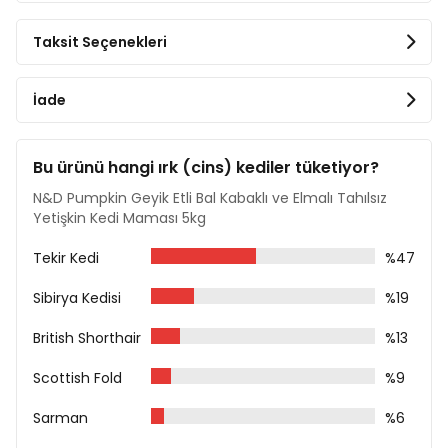
Kurutulmuş Nar
Kurutulmuş Ispanak
Taksit Seçenekleri
Fisilyum Kabuk ve Tohumları %0,3
Kurutulmuş Tatlı Portakal
Sodyum Klorür
İade
Kurutulmuş Bira Mayası
Zerdeçal %0,2
Aloe Vera Ekstratı
Bu ürünü hangi ırk (cins) kediler tüketiyor?
Analiz Tablosu
N&D Pumpkin Geyik Etli Bal Kabaklı ve Elmalı Tahılsız
Ham Protein %42
Yetişkin Kedi Maması 5kg
Ham Yağ %20
Ham Lif %1,80
Tekir Kedi
%47
Nem %8
Ham Kül %8,70
Sibirya Kedisi
%19
Kalsiyum %1,10
Fosfor %0,90
British Shorthair
%13
Omega-6 %3,40
Omega-3 %0,90
Scottish Fold
%9
DHA %0,50
EPA %0,30
Sarman
%6
Besin Katkı Maddeleri