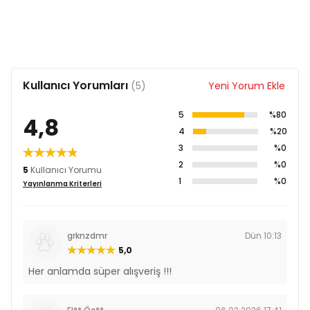
DL-Metiyonin 5.000 mg/kg
Taurin 4.000 mg/kg
L-Karnitin 300 mg/kg
Aloe Vera Özü 1.000 mg/kg
Yeşil Çay Özü 100 mg/kg
Biberiye Özü
Kullanıcı Yorumları
Antioksidanlar
(5)
Yeni Yorum Ekle
5
%80
4,8
4
%20
3
%0
2
%0
5
Kullanıcı Yorumu
1
%0
Yayınlanma Kriterleri
grknzdmr
Dün 10:13
5,0
Her anlamda süper alışveriş !!!