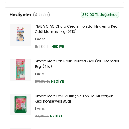
Hediyeler
(4 Ürün)
392,00 TL değerinde
INABA CIAO Churu Cream Ton Balıklı Krema Kedi
Ödül Maması 14gr (4'lü)
1 Adet
159,00 TL
HEDİYE
SmartHeart Ton Balıklı Krema Kedi Ödül Maması
15gr (4'lü)
1 Adet
139,00 TL
HEDİYE
SmartHeart Tavuk Pirinç ve Ton Balıklı Yetişkin
Kedi Konservesi 85gr
1 Adet
47,00 TL
HEDİYE