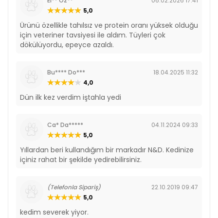
El** Öz**
06.02.2026 17:41
5,0
Ürünü özellikle tahılsız ve protein oranı yüksek olduğu
için veteriner tavsiyesi ile aldım. Tüyleri çok
dökülüyordu, epeyce azaldı.
Bu**** Do***
18.04.2025 11:32
4,0
Dün ilk kez verdim iştahla yedi
Ca* Da*****
04.11.2024 09:33
5,0
Yıllardan beri kullandığım bir markadır N&D. Kedinize
içiniz rahat bir şekilde yedirebilirsiniz.
(Telefonla Sipariş)
22.10.2019 09:47
5,0
kedim severek yiyor.