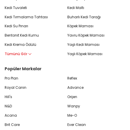
Kedi Tuvaleti
Kedi Maltı
Kedi Tırmalama Tahtası
Buharlı Kedi Tarağı
Kedi Su Pınarı
Köpek Maması
Bentonit Kedi Kumu
Yavru Köpek Maması
Kedi Krema Ödülü
Yaşlı Kedi Maması
Tümünü Gör
Yaşlı Köpek Maması
Popüler Markalar
Pro Plan
Reflex
Royal Canin
Advance
Hill's
Orijen
N&D
Wanpy
Acana
Me-O
Brit Care
Ever Clean