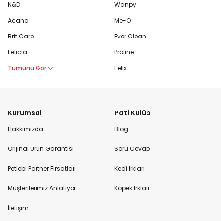
N&D
Wanpy
Acana
Me-O
Brit Care
Ever Clean
Felicia
Proline
Tümünü Gör
Felix
Kurumsal
Pati Kulüp
Hakkımızda
Blog
Orijinal Ürün Garantisi
Soru Cevap
Petlebi Partner Fırsatları
Kedi Irkları
Müşterilerimiz Anlatıyor
Köpek Irkları
İletişim