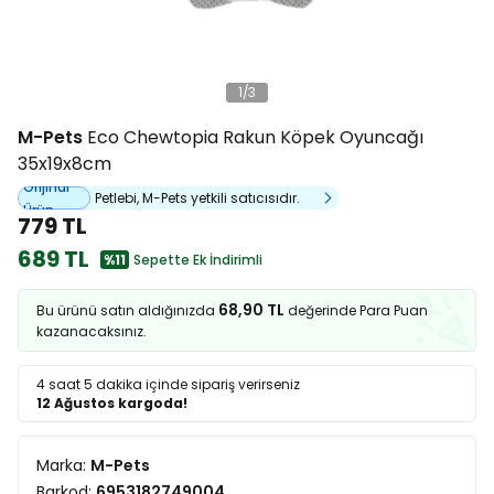
1
/
3
M-Pets
Eco Chewtopia Rakun Köpek Oyuncağı
35x19x8cm
Orijinal
Petlebi, M-Pets yetkili satıcısıdır.
Ürün
779 TL
689 TL
%11
Sepette Ek İndirimli
68,90 TL
Bu ürünü satın aldığınızda
değerinde Para Puan
kazanacaksınız.
4 saat 5 dakika
içinde sipariş verirseniz
12 Ağustos kargoda!
Marka:
M-Pets
Barkod:
6953182749004