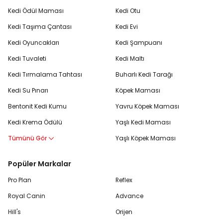
Kedi Ödül Maması
Kedi Otu
Kedi Taşıma Çantası
Kedi Evi
Kedi Oyuncakları
Kedi Şampuanı
Kedi Tuvaleti
Kedi Maltı
Kedi Tırmalama Tahtası
Buharlı Kedi Tarağı
Kedi Su Pınarı
Köpek Maması
Bentonit Kedi Kumu
Yavru Köpek Maması
Kedi Krema Ödülü
Yaşlı Kedi Maması
Tümünü Gör
Yaşlı Köpek Maması
Popüler Markalar
Pro Plan
Reflex
Royal Canin
Advance
Hill's
Orijen