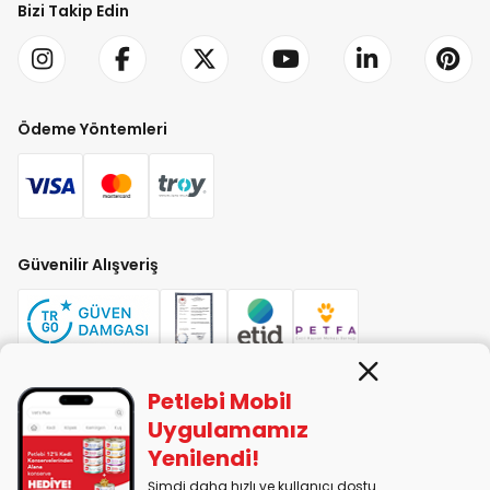
Bizi Takip Edin
Ödeme Yöntemleri
Güvenilir Alışveriş
Petlebi Mobil
PETLEBİ EVCİL HAYVAN ÜRÜNLERİ PAZ. SAN. TİC. LTD. ŞTİ. Alaşarköy Mah.
Uygulamamız
1. Alaşar Cad. No: 9 Osmangazi/Bursa
Yenilendi!
7290599225 vergi numarasıyla Uludağ Vergi Dairesi'ne bağlıdır.
Şimdi daha hızlı ve kullanıcı dostu