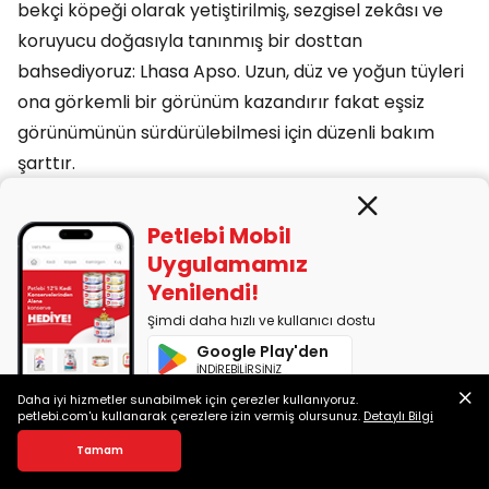
bekçi köpeği olarak yetiştirilmiş, sezgisel zekâsı ve
koruyucu doğasıyla tanınmış bir dosttan
bahsediyoruz: Lhasa Apso. Uzun, düz ve yoğun tüyleri
ona görkemli bir görünüm kazandırır fakat eşsiz
görünümünün sürdürülebilmesi için düzenli bakım
şarttır.
Küçük boyutuna rağmen öz güveni yüksektir.
Petlebi Mobil
Sahiplerine karşı sevgi dolu, yabancılara karşı ise
Uygulamamız
temkinli davranır. Sessiz ama dikkatli yapısıyla hem
Yenilendi!
apartman yaşamına hem sakin aile ortamlarına
Şimdi daha hızlı ve kullanıcı dostu
kolayca uyum sağlar.
Google Play'den
İNDİREBİLİRSİNİZ
Beyaz Köpek Cinsleri Hakkında Sık
Daha iyi hizmetler sunabilmek için çerezler kullanıyoruz.
Sorulan Sorular
App Store'dan
petlebi.com'u kullanarak çerezlere izin vermiş olursunuz.
Detaylı Bilgi
İNDİREBİLİRSİNİZ
Yavru Köpekler Ne Zaman Dışarı Çıkmaya Başlayabilir?
Bu yazımızda yavru köpek sahiplenenleri yakından ilgilendiren "Yavru Köpekler Ne Zaman Dışarı Çıkmaya Başlayabilir?" hakkında bilgi bulabilirsiniz.
Tamam