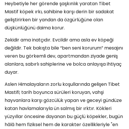
Heybetiyle her görende şaşkınlık yaratan Tibet
Mastif köpek ırkı, sahibine karşı derin bir sadakat
geliştirirken bir yandan da özgürlüğüne olan
düşkünlüğünü daima korur.
Zekidir ama inatçıdır. Evcildir ama asla ev köpeği
değildir. Tek bakışta bile “ben seni korurum” mesajını
veren bu görkemli dev, apartmandan ziyade geniş
alanlara, sabırlı sahiplerine ve bolca anlayışa ihtiyaç
duyar.
Aslen Himalayaların zorlu koşullarında gelişen Tibet
Mastifi; tarih boyunca sürüleri koruyan, vahşi
hayvanlara karşı gözcülük yapan ve geceyi gündüze
katan havlamalarıyla ün salmış bir ırktır. Kökleri
yüzyıllar öncesine dayanan bu güçlü köpekler, bugün
hâlâ hem fiziksel hem de karakter özellikleriyle "en