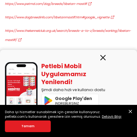
https://www.petmd.com/dog/breeds/tibetan-mastiff
https://www.dogbreedinfo.com/tibetanmastiff.htm#google_vignette
https://www.thekennelclub.org.uk/search/breeds-a-to-z/breeds/working/tibetan-
mastiff/
https://www.pdsa.org.uk/pet-help-and-advice/looking-after-your-pet/puppies-
dogs/large-dogs/tibetan-mastiff
Petlebi Mobil
Uygulamamız
https://www.purina.co.uk/find-a-pet/dog-breeds/tibetan-mastiff
Yenilendi!
Şimdi daha hızlı ve kullanıcı dostu
https://www.chewy.com/education/dog-breeds/tibetan-mastiff
Google Play'den
https://dogtime.com/dog-breeds/tibetan-mastiff
İNDİREBİLİRSİNİZ
Daha iyi hizmetler sunabilmek için çerezler kullanıyoruz.
App Store'dan
petlebi.com'u kullanarak çerezlere izin vermiş olursunuz.
Detaylı Bilgi
Bu Blog Yazısını Paylaş
İNDİREBİLİRSİNİZ
Köpeklerde Hazımsızlık: Neden Olur, Belirtileri Nelerdir?
Bu yazımızda köpeklerde hazımsızlık belirtileri ve nedenleri hakkında bilgi bulabilirsiniz.
Tamam