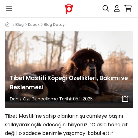
Blog
Köpek
Blog Detayı
Tibet Mastifi Köpeği Özellikleri, Bakımı ve
Beslenmesi
Deniz Öz
Güncelleme Tarihi: 05.11.2025
Tibet Mastifi’ne sahip olanların şu cümleye başını
sallayarak eşlik edeceğini biliyoruz: “O asla bana ait
değil; o sadece benimle yaşamayı kabul etti.”