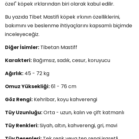
özel" köpek ırklarından biri olarak kabul edilir.
Bu yazıda Tibet Mastifi köpek ırkının özelliklerini,
bakımını ve beslenme ihtiyaçlarını kapsamlı biçimde
inceleyeceğiz.
Diğer İsimler:
Tibetan Mastiff
Karakteri:
Bağımsız, sadık, cesur, koruyucu
Ağırlık:
45 - 72 kg
Omuz Yüksekliği:
61 - 76 cm
Göz Rengi:
Kehribar, koyu kahverengi
Tüy Uzunluğu:
Orta - uzun, kalın ve çift katmanlı
Tüy Renkleri:
Siyah, altın, kahverengi, gri, mavi
Tüy Desenleri:
Tek renk veya ten rengi işaretli