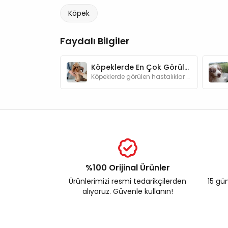
Köpek
Faydalı Bilgiler
Köpeklerde En Çok Görülen 12 Hastalık ve Tedavisi
Köpeklerde görülen hastalıklar hakkında bilgi sahibi olmak, erken teşhis açısından oldukça önemlidir.
%100 Orijinal Ürünler
Ürünlerimizi resmi tedarikçilerden
15 gün
alıyoruz. Güvenle kullanın!