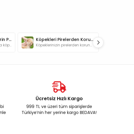
Kış Aylarında Köpeklerin Patileri Nasıl Korunur?
Köpekleri Pirelerden Koruma Yöntemleri
Bu yazımızda kış aylarında köpekler için ideal pati bakımının nasıl yapılabileceğine dair bilgiler bulabilirsiniz.
Köpeklerinizin pirelerden korunması için hangi yöntemleri kullanabilirsiniz? Bu yazıda etkili köpek pire koruma yöntemleri hakkında bilgi alabilirsini
Ücretsiz Hızlı Kargo
ebi
999 TL ve üzeri tüm siparişlerde
enle
Türkiye’nin her yerine kargo BEDAVA!