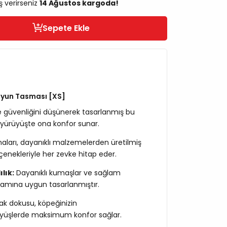
ş verirseniz
14 Ağustos kargoda!
Sepete Ekle
yun Tasması [XS]
ve güvenliğini düşünerek tasarlanmış bu
r yürüyüşte ona konfor sunar.
aları, dayanıklı malzemelerden üretilmiş
eçenekleriyle her zevke hitap eder.
lık:
Dayanıklı kumaşlar ve sağlam
aşamına uygun tasarlanmıştır.
 dokusu, köpeğinizin
yüşlerde maksimum konfor sağlar.