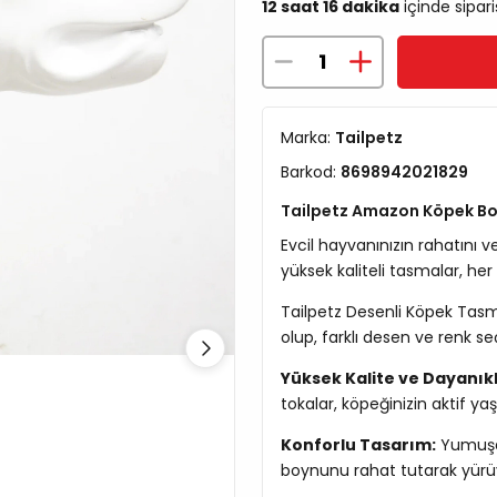
12 saat 16 dakika
içinde sipari
Marka:
Tailpetz
Barkod:
8698942021829
Tailpetz Amazon Köpek Bo
Evcil hayvanınızın rahatını 
yüksek kaliteli tasmalar, he
Tailpetz Desenli Köpek Tasm
olup, farklı desen ve renk s
Yüksek Kalite ve Dayanıklı
tokalar, köpeğinizin aktif y
Konforlu Tasarım:
Yumuşak
boynunu rahat tutarak yürü