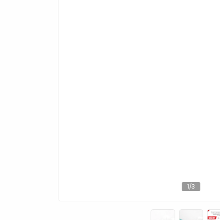
1
/
3