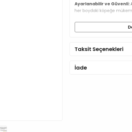
Ayarlanabilir ve Güvenli:
her boydaki köpeğe mükemme
D
Taksit Seçenekleri
İade