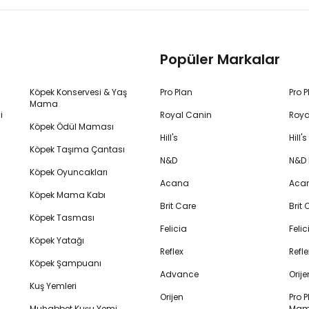
Popüler Markalar
Köpek Konservesi & Yaş
Pro Plan
Pro 
Mama
i
Royal Canin
Roya
Köpek Ödül Maması
Hill's
Hill
Köpek Taşıma Çantası
N&D
N&D
Köpek Oyuncakları
Acana
Aca
Köpek Mama Kabı
Brit Care
Brit
Köpek Tasması
Felicia
Feli
Köpek Yatağı
Reflex
Refl
Köpek Şampuanı
Advance
Orij
Kuş Yemleri
Orijen
Pro P
Muhabbet Kuşu Yemi
Mam