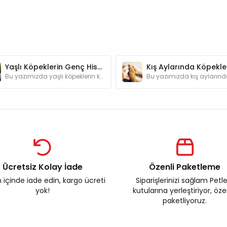
Yaşlı Köpeklerin Genç Hissetmesini Sağlayacak 6 Yöntem
Bu yazımızda yaşlı köpeklerin konforunu ve mutluluğunu artıracak öneriler bulabilirsiniz.
Ücretsiz Kolay İade
Özenli Paketleme
 içinde iade edin, kargo ücreti
Siparişlerinizi sağlam Petl
yok!
kutularına yerleştiriyor, öz
paketliyoruz.