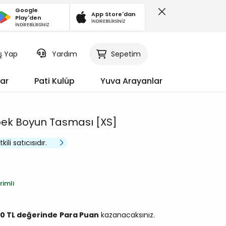
Google
App Store'dan
Play'den
İNDİREBİLİRSİNİZ
İNDİREBİLİRSİNİZ
iş Yap
Sepetim
Yardım
ar
Pati Kulüp
Yuva Arayanlar
k Boyun Tasması [XS]
ili satıcısıdır.
rimli
50 TL değerinde
Para Puan
kazanacaksınız.