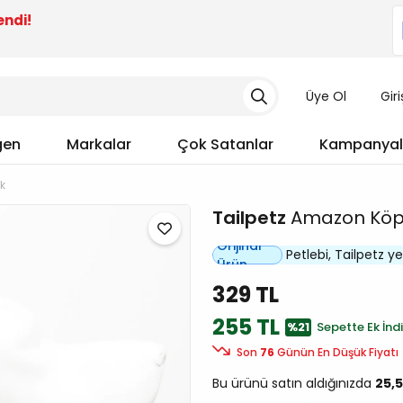
endi!
Üye Ol
Gir
gen
Markalar
Çok Satanlar
Kampanyal
k
Tailpetz
Amazon Köpe
Orijinal
Petlebi, Tailpetz yetk
Ürün
329 TL
255 TL
%21
Sepette Ek İndi
Son
76
Günün En Düşük Fiyatı
Bu ürünü satın aldığınızda
25,