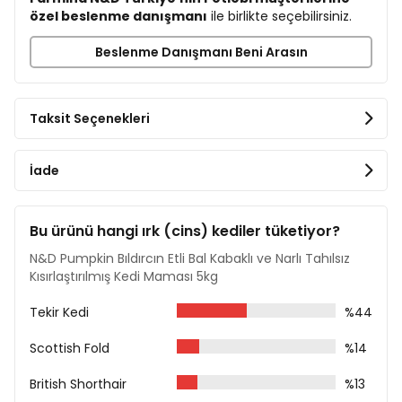
özel beslenme danışmanı
ile birlikte seçebilirsiniz.
Kurutulmuş Elma
Kurutulmuş Ispanak
Beslenme Danışmanı Beni Arasın
Fisilyum Kabuk ve Tohumları %0,3
Kurutulmuş Tatlı Portakal
Kurutulmuş Yaban Mersini
Sodyum Klorür
Taksit Seçenekleri
Kurutulmuş Bira Mayası
Zerdeçal %0,2
Aloe Vera Ekstratı
İade
Analiz Raporu
Ham Protein %46
Bu ürünü hangi ırk (cins) kediler tüketiyor?
Ham Yağ %11
Ham Lif %5,50
N&D Pumpkin Bıldırcın Etli Bal Kabaklı ve Narlı Tahılsız
Nem %8
Kısırlaştırılmış Kedi Maması 5kg
Ham Kül %8,70
Kalsiyum %1,10
Tekir Kedi
%44
Fosfor %0,90
Magnezyum %0,09
Scottish Fold
%14
Omega-6 %2
Omega-3 %0,45
British Shorthair
%13
DHA %0,30