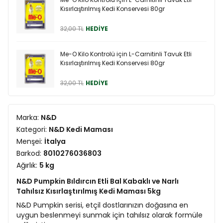
Kısırlaştırılmış Kedi Konservesi 80gr
32,00 TL
HEDİYE
Me-O Kilo Kontrolü için L-Carnitinli Tavuk Etli
Kısırlaştırılmış Kedi Konservesi 80gr
32,00 TL
HEDİYE
Marka:
N&D
Kategori:
N&D Kedi Maması
Menşei:
İtalya
Barkod:
8010276036803
Ağırlık:
5 kg
N&D Pumpkin Bıldırcın Etli Bal Kabaklı ve Narlı
Tahılsız Kısırlaştırılmış Kedi Maması 5kg
N&D Pumpkin serisi, etçil dostlarınızın doğasına en
uygun beslenmeyi sunmak için tahılsız olarak formüle