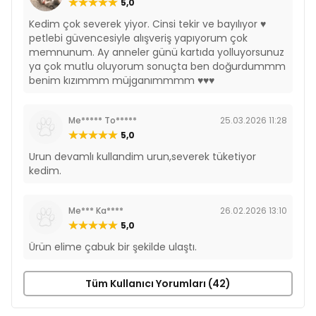
5,0
Kedim çok severek yiyor. Cinsi tekir ve bayılıyor ♥️
petlebi güvencesiyle alışveriş yapıyorum çok
memnunum. Ay anneler günü kartıda yolluyorsunuz
ya çok mutlu oluyorum sonuçta ben doğurdummm
benim kızımmm müjganımmmm ♥️♥️♥️
Me***** To*****
25.03.2026 11:28
5,0
Urun devamlı kullandim urun,severek tüketiyor
kedim.
Me*** Ka****
26.02.2026 13:10
5,0
Ürün elime çabuk bir şekilde ulaştı.
Tüm Kullanıcı Yorumları (42)