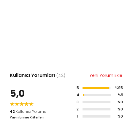
Taurin 5.000 mg/kg
L-Karnitin 400 mg/kg
Yeşil Çay Ekstraktı 100 mg/kg
Biberiye Ekstraktı
Antioksidanlar
Bitkisel Yağlardan Gelen Tokoferol
Kullanıcı Yorumları
(42)
Yeni Yorum Ekle
5
%95
5,0
4
%5
3
%0
2
%0
42
Kullanıcı Yorumu
1
%0
Yayınlanma Kriterleri