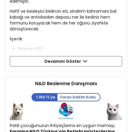
edilmiştir.
Hafif ve besleyici bıldırcın eti, sindirim kahramanı bal
kabağı ve antioksidan deposu nar ile kediniz hem
formunu koruyacak hem de her öğünü ziyafete
dönüştürecek.
İçerik
Bıldırcın %32
Kurutulmuş Bıldırcın Proteini %30
Bezelye Nişastası
Devamını Göster
Kurutulmuş Bal Kabağı %5
Kurutulmuş Yumurta
Tavuk Yağı
N&D Beslenme Danışmanı
Ringa Balığı
Kurutulmuş Ringa Balığı Proteini
Balık Yağı (ringa balığı)
1.150 TL'ye
Varan İndirim Kodu
Kurutulmuş Havuç
Yonca Unu
İnulin
Fruktooligosakkarit
Patili çocuğunuzun ihtiyaçlarına en uygun mamayı,
Maya Ekstratı (mannanooligosakkarit kaynağı)
Farmina N&D Türkiye'nin Petlebi müşterilerine
Kurutulmuş Nar %0,5