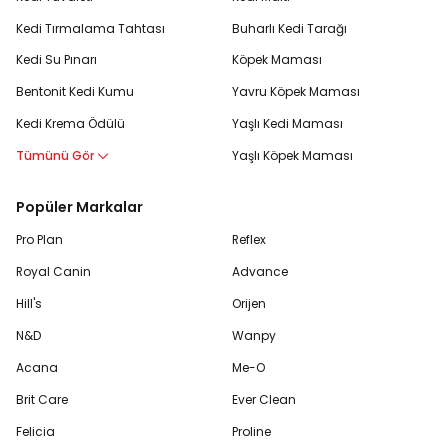
Kedi Tırmalama Tahtası
Buharlı Kedi Tarağı
Kedi Su Pınarı
Köpek Maması
Bentonit Kedi Kumu
Yavru Köpek Maması
Kedi Krema Ödülü
Yaşlı Kedi Maması
Tümünü Gör
Yaşlı Köpek Maması
Popüler Markalar
Pro Plan
Reflex
Royal Canin
Advance
Hill's
Orijen
N&D
Wanpy
Acana
Me-O
Brit Care
Ever Clean
Felicia
Proline