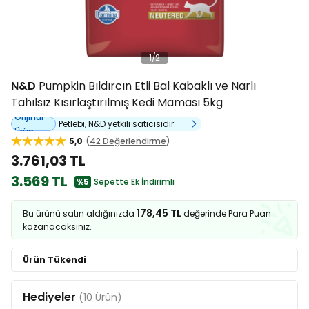
1
/
2
N&D
Pumpkin Bıldırcın Etli Bal Kabaklı ve Narlı
Tahılsız Kısırlaştırılmış Kedi Maması 5kg
Orijinal
Petlebi, N&D yetkili satıcısıdır.
Ürün
5,0
42 Değerlendirme
3.761,03 TL
3.569 TL
%5
Sepette Ek İndirimli
178,45 TL
Bu ürünü satın aldığınızda
değerinde Para Puan
kazanacaksınız.
Ürün Tükendi
Hediyeler
(10 Ürün)