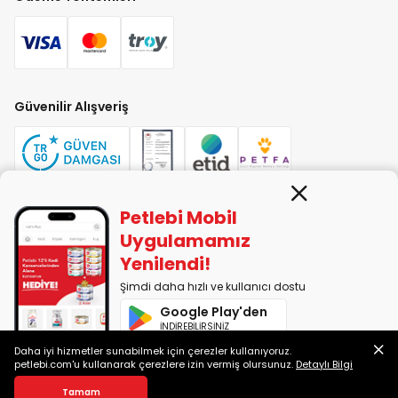
Güvenilir Alışveriş
Petlebi Mobil
PETLEBİ EVCİL HAYVAN ÜRÜNLERİ PAZ. SAN. TİC. LTD. ŞTİ. Alaşarköy Mah.
Uygulamamız
1. Alaşar Cad. No: 9 Osmangazi/Bursa
Yenilendi!
7290599225 vergi numarasıyla Uludağ Vergi Dairesi'ne bağlıdır.
Şimdi daha hızlı ve kullanıcı dostu
Google Play'den
2014-2026 © petlebi.com v11.86.0
İNDİREBİLİRSİNİZ
Bursa'da sevgiyle yapıldı.
Daha iyi hizmetler sunabilmek için çerezler kullanıyoruz.
App Store'dan
petlebi.com'u kullanarak çerezlere izin vermiş olursunuz.
Detaylı Bilgi
İNDİREBİLİRSİNİZ
Gelince Haber Ver
Tamam