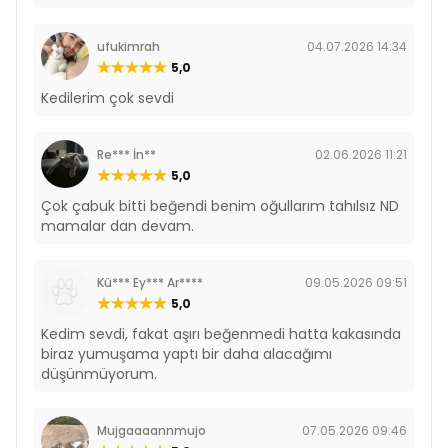
ufukimrah
04.07.2026 14:34
5,0
Kedilerim çok sevdi
Re*** İn**
02.06.2026 11:21
5,0
Çok çabuk bitti beğendi benim oğullarım tahılsız ND
mamalar dan devam.
Kü*** Ey*** Ar****
09.05.2026 09:51
5,0
Kedim sevdi, fakat aşırı beğenmedi hatta kakasında
biraz yumuşama yaptı bir daha alacağımı
düşünmüyorum.
Mujgaaaannmujo
07.05.2026 09:46