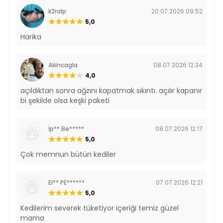
k2ralp
20.07.2026 09:52
5,0
Harika
Akincagla
08.07.2026 12:34
4,0
açıldıktan sonra ağzını kapatmak sıkıntı. açılır kapanır
bi şekilde olsa keşki paketi
İp** Be*****
08.07.2026 12:17
5,0
Çok memnun bütün kediler
El** PE******
07.07.2026 12:21
5,0
Kedilerim severek tüketiyor içeriği temiz güzel
mama