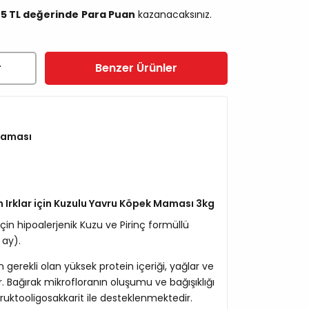
45 TL değerinde
Para Puan
kazanacaksınız.
r
Benzer Ürünler
Maması
m Irklar için Kuzulu Yavru Köpek Maması 3kg
in hipoalerjenik Kuzu ve Pirinç formüllü
 ay).
çin gerekli olan yüksek protein içeriği, yağlar ve
r. Bağırak mikrofloranın oluşumu ve bağışıklığı
ktooligosakkarit ile desteklenmektedir.