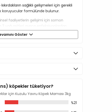
kıkırdakların sağlıklı gelişmeleri için gerekli
ek koruyucular formülünde bulunur.
nsel faaliyetlerin gelişimi için somon
3 yağ asitleri ayrıca enfeksiyonlardan
almanın yenilenmesi için Silymarin içerir.
evamını Göster
ın desteklenmesi için C vitamini,
in içerir.
kg)
80Mg/kg)
ins) köpekler tüketiyor?
Irklar için Kuzulu Yavru Köpek Maması 3kg
%21