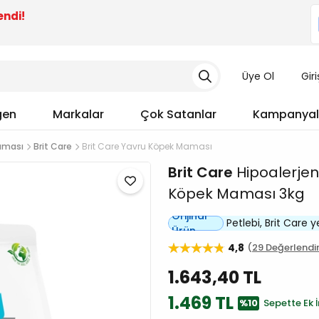
endi!
Üye Ol
Gir
gen
Markalar
Çok Satanlar
Kampanyal
aması
Brit Care
Brit Care Yavru Köpek Maması
Brit Care
Hipoalerjeni
Köpek Maması 3kg
Orijinal
Petlebi, Brit Care yet
Ürün
4,8
29 Değerlend
1.643,40 TL
1.469 TL
%10
Sepette Ek İ