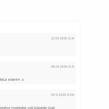
22.05.2026 12:41
08.04.2026 12:21
ekkür ederim ☺️
05.12.2025 13:09
meşhur markalar yok köpeğe özel