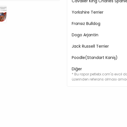
Cavalier King Charles Spanie
Hidrolize Deniz Kabukl
Yorkshire Terrier
Fruktooligosakkarit (12
Eklem Ekstratı (Kondroi
Fransız Bulldog
Tavuk Yağı
Deve Dikeni (90 Mg/kg)
Dogo Arjantin
Şifalı Bitkiler Ve Meyve 
Mg/kg)
Jack Russell Terrier
Analiz Tablosu
Poodle(Standart Kaniş)
Protein %32,0
Diğer
Yağ &18,0
* Bu rapor petlebi.com'a evcil do
Nem %10,0
üzerinden referans olması amacı
Kül %7,8
Selüloz %2,5