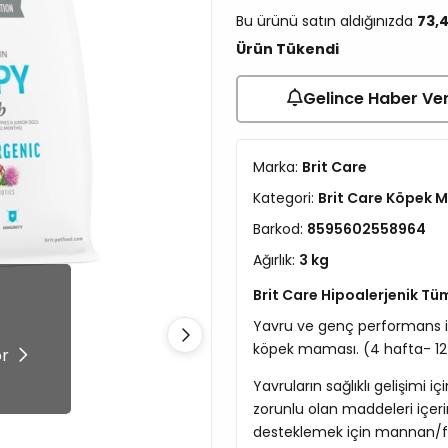
Bu ürünü satın aldığınızda
73,
Ürün Tükendi
Gelince Haber Ve
Marka:
Brit Care
Kategori:
Brit Care Köpek 
Barkod:
8595602558964
Ağırlık:
3 kg
Brit Care Hipoalerjenik Tü
!
Yavru ve genç performans iç
köpek maması. (4 hafta- 12
ör
Yavruların sağlıklı gelişimi i
zorunlu olan maddeleri içeri
desteklemek için mannan/fru