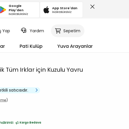
Google
App Store'dan
Play'den
İNDİREBİLİRSİNİZ
İNDİREBİLİRSİNİZ
iş Yap
Sepetim
Yardım
ar
Pati Kulüp
Yuva Arayanlar
k Tüm Irklar için Kuzulu Yavru
kili satıcısıdır.
irme
ndirimli
Kargo Bedava