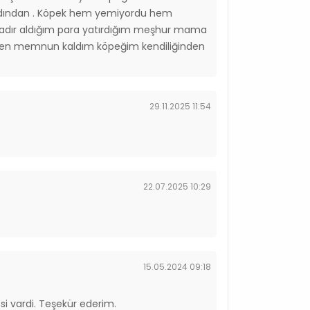
n ardından . Köpek hem yemiyordu hem
ftadır aldığım para yatırdığım meşhur mama
 Ben memnun kaldım köpeğim kendiliğinden
29.11.2025 11:54
22.07.2025 10:29
15.05.2024 09:18
i vardi. Teşekür ederim.