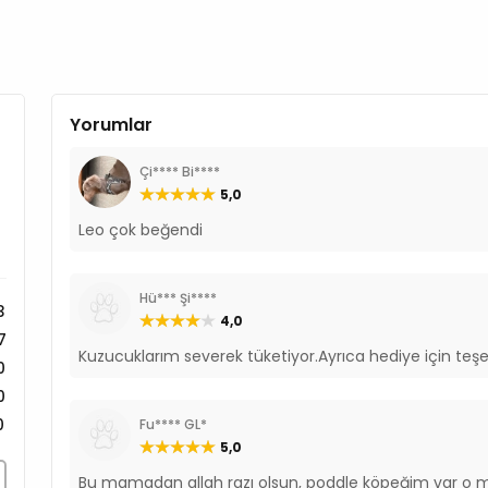
Yorumlar
Çi**** Bi****
5,0
Leo çok beğendi
Hü*** Şi****
3
4,0
7
Kuzucuklarım severek tüketiyor.Ayrıca hediye için teş
0
0
0
Fu**** GL*
5,0
Bu mamadan allah razı olsun, poddle köpeğim var o 