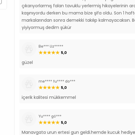
çıkarıyorlarmış falan tavuklu yerlermiş hikayelerini
kaşınıyordu derken bu mama bize şifa oldu. Son 1 ha
markalarından sonra demekki takılıp kalmayacaksın.
yiyiyormuş dedim şükür
Be*** Uz*****
5,0
güzel
me**** fu**** do***
5,0
içerik kalitesi mükkemmel
Yu**** gö***
5,0
Manavgata urun ertesi gun geldi.hemde kucuk hediyes