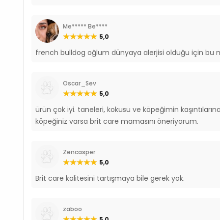
Me***** Be****
5,0
french bulldog oğlum dünyaya alerjisi olduğu için bu
Oscar_Sev
5,0
ürün çok iyi. taneleri, kokusu ve köpeğimin kaşıntılarına ç
köpeğiniz varsa brit care mamasını öneriyorum.
Zencasper
5,0
Brit care kalitesini tartışmaya bile gerek yok.
zaboo
5,0