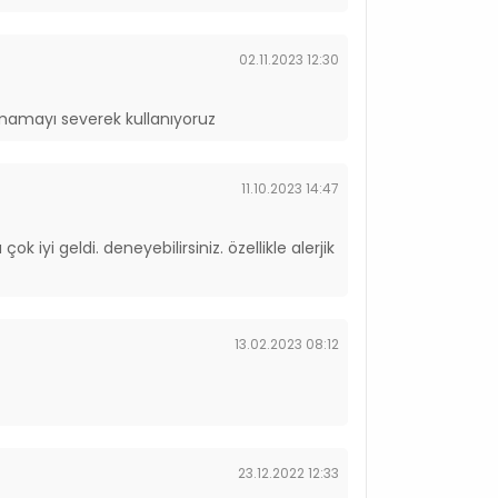
02.11.2023 12:30
 mamayı severek kullanıyoruz
11.10.2023 14:47
ok iyi geldi. deneyebilirsiniz. özellikle alerjik
13.02.2023 08:12
23.12.2022 12:33