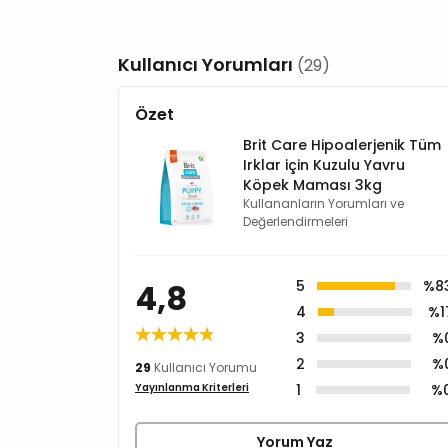
Kullanıcı Yorumları
(29)
Özet
Brit Care Hipoalerjenik Tüm
Irklar için Kuzulu Yavru
Köpek Maması 3kg
Kullananların Yorumları ve
Değerlendirmeleri
4,8
5
%8
4
%1
3
%
2
%
29
Kullanıcı Yorumu
1
%
Yayınlanma Kriterleri
Yorum Yaz