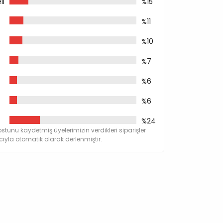
li
%15
usu (Glukozamin Kaynağı 320 Mg/kg)
0Mg/kg)
%11
tin Kaynağı 190 Mg/kg)
%10
%7
(Biberiye. Karanfil. Narenciye. Zerdeçal 180
%6
%6
%24
stunu kaydetmiş üyelerimizin verdikleri siparişler
yla otomatik olarak derlenmiştir.