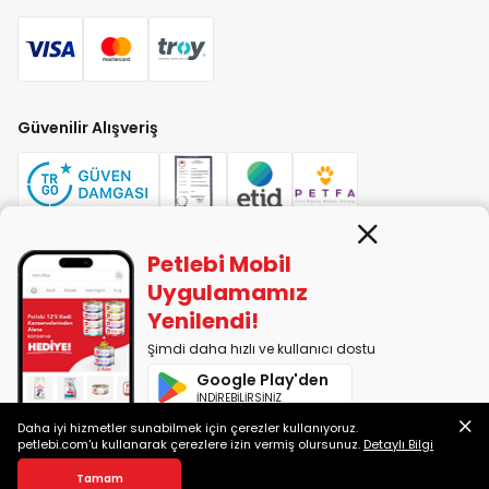
Güvenilir Alışveriş
Petlebi Mobil
PETLEBİ EVCİL HAYVAN ÜRÜNLERİ PAZ. SAN. TİC. LTD. ŞTİ. Alaşarköy Mah.
Uygulamamız
1. Alaşar Cad. No: 9 Osmangazi/Bursa
Yenilendi!
7290599225 vergi numarasıyla Uludağ Vergi Dairesi'ne bağlıdır.
Şimdi daha hızlı ve kullanıcı dostu
Google Play'den
2014-2026 © petlebi.com v11.91.0
İNDİREBİLİRSİNİZ
Bursa'da sevgiyle yapıldı.
Daha iyi hizmetler sunabilmek için çerezler kullanıyoruz.
App Store'dan
petlebi.com'u kullanarak çerezlere izin vermiş olursunuz.
Detaylı Bilgi
İNDİREBİLİRSİNİZ
Sepete Ekle
Tamam