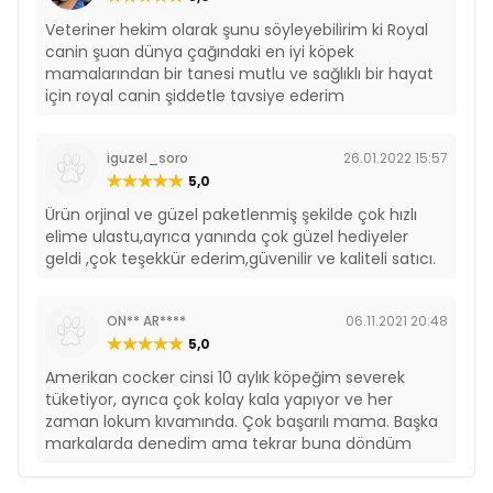
Veteriner hekim olarak şunu söyleyebilirim ki Royal
canin şuan dünya çağındaki en iyi köpek
mamalarından bir tanesi mutlu ve sağlıklı bir hayat
için royal canin şiddetle tavsiye ederim
iguzel_soro
26.01.2022 15:57
5,0
Ürün orjinal ve güzel paketlenmiş şekilde çok hızlı
elime ulastu,ayrıca yanında çok güzel hediyeler
geldi ,çok teşekkür ederim,güvenilir ve kaliteli satıcı.
ON** AR****
06.11.2021 20:48
5,0
Amerikan cocker cinsi 10 aylık köpeğim severek
tüketiyor, ayrıca çok kolay kala yapıyor ve her
zaman lokum kıvamında. Çok başarılı mama. Başka
markalarda denedim ama tekrar buna döndüm