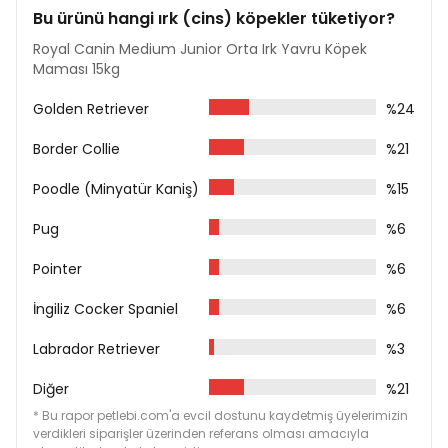
cins yavru köpeklerin yüksek enerji ihtiyaçlarını karşılar.
Bu ürünü hangi ırk (cins) köpekler tüketiyor?
DOĞAL BAĞIŞIKLIK
Royal Canin Medium Junior Orta Irk Yavru Köpek
Maması 15kg
Özellikle antioksidan kompleksi ve mannan-oligo-
sakkaritler sayesinde, yavru köpeğin doğal bağışıklığına
Golden Retriever
%24
destek olmaya yardımcıdır.
Border Collie
%21
Analiz Tablosu
Poodle (Minyatür Kaniş)
%15
Protein: %32
Yağ %20
Pug
%6
Kül: %7,9
Diyetsel Lif: %1,6
Pointer
%6
Yağ: %20
İçerik
İngiliz Cocker Spaniel
%6
Kurutulmuş Kümes Hayvanları Proteinleri
Labrador Retriever
%3
Hayvansal Yağlar
Mısır
Diğer
%21
Bitkisel Protein İzolat
* Bu rapor petlebi.com'a evcil dostunu kaydetmiş üyelerimizin
Pancar Küspesi
verdikleri siparişler üzerinden referans olması amacıyla
Mısır Gluten