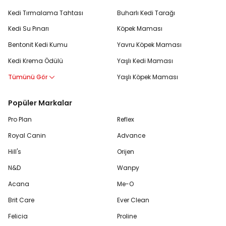
Kedi Tırmalama Tahtası
Buharlı Kedi Tarağı
Kedi Su Pınarı
Köpek Maması
Bentonit Kedi Kumu
Yavru Köpek Maması
Kedi Krema Ödülü
Yaşlı Kedi Maması
Tümünü Gör
Yaşlı Köpek Maması
Popüler Markalar
Pro Plan
Reflex
Royal Canin
Advance
Hill's
Orijen
N&D
Wanpy
Acana
Me-O
Brit Care
Ever Clean
Felicia
Proline