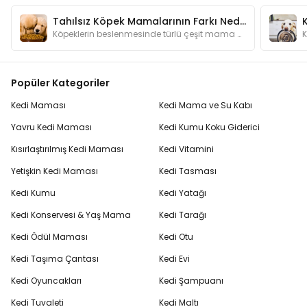
Tahılsız Köpek Mamalarının Farkı Nedir? Neden Kullanmalıyım?
Köpeklerin beslenmesinde türlü çeşit mama bulunmaktadır. Bu kadar mama çeşidinin arasında tahılsız mamaların özelliği nedir ve neden tercih edilir?
Popüler Kategoriler
Kedi Maması
Kedi Mama ve Su Kabı
Yavru Kedi Maması
Kedi Kumu Koku Giderici
Kısırlaştırılmış Kedi Maması
Kedi Vitamini
Yetişkin Kedi Maması
Kedi Tasması
Kedi Kumu
Kedi Yatağı
Kedi Konservesi & Yaş Mama
Kedi Tarağı
Kedi Ödül Maması
Kedi Otu
Kedi Taşıma Çantası
Kedi Evi
Kedi Oyuncakları
Kedi Şampuanı
Kedi Tuvaleti
Kedi Maltı