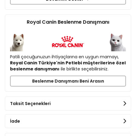
Royal Canin Beslenme Danışmanı
Patili çocuğunuzun ihtiyaçlarına en uygun mamayı,
Royal Canin Türkiye'nin Petlebi müşterilerine özel
beslenme danışmanı
ile birlikte seçebilirsiniz.
SİNDİRİM SAĞLIĞI
Beslenme Danışmanı Beni Arasın
Sindirim sağlığını ve bağırsak florası dengesini
desteklemek ve iyi dışkı kalitesine katkıda bulunmak
üzere, yüksek kaliteli proteinli (L.I.P.*) besin maddeleri
ile prebiyotik (FOS) kombinasyonu.
Taksit Seçenekleri
*Çok yüksek sindirilebilirliği nedeniyle seçilmiş protein.
İade
KISA ZAMANDA BÜYÜME - YÜKSEK ENERJİ İÇERİĞİ
Kısa bir büyüme dönemi bulunan orta büyüklükteki