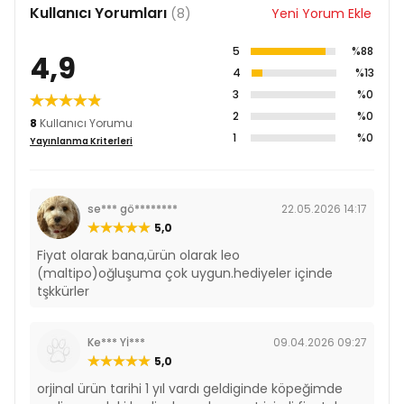
Selenyum 0,08 mg
Kullanıcı Yorumları
(8)
Yeni Yorum Ekle
Sedimenter kökenli klinoptilolit 10 g
Yucca ekstratları
5
%88
4,9
4
%13
3
%0
2
%0
8
Kullanıcı Yorumu
1
%0
Yayınlanma Kriterleri
se*** gö********
22.05.2026 14:17
5,0
Fiyat olarak bana,ürün olarak leo
(maltipo)oğluşuma çok uygun.hediyeler içinde
tşkkürler
Ke*** Yİ***
09.04.2026 09:27
5,0
orjinal ürün tarihi 1 yıl vardı geldiginde köpeğimde