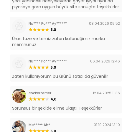
yedi yenındaki hediyeleyerde gayet iyiydi fiyatıda
piyasaya göre uygun büyük site sonuçta teşekkürler
Nu**** Po*** Ay******
08.04.2026 09:52
5,0
Ürün taze ve temiz zaten kullandğimiz marka
memnunuz
Nu**** Po*** Ay******
06.04.2026 12:46
5,0
Zaten kullanıyorum bu ürünü satıcı da güvenilir
cockerterrier
12.04.2025 11:36
4,0
Sorunsuz bir şekilde elime ulaştı. Teşekkürler
Me***** Ah*
01.10.2024 13:10
5,0