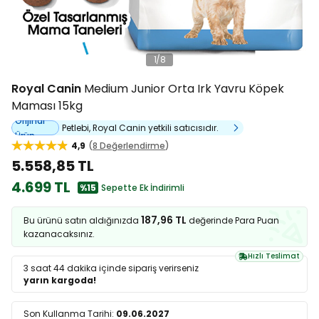
1
/
8
Royal Canin
Medium Junior Orta Irk Yavru Köpek
Maması 15kg
Orijinal
Petlebi, Royal Canin yetkili satıcısıdır.
Ürün
4,9
8 Değerlendirme
5.558,85 TL
4.699 TL
%15
Sepette Ek İndirimli
187,96 TL
Bu ürünü satın aldığınızda
değerinde Para Puan
kazanacaksınız.
Hızlı Teslimat
3 saat 44 dakika
içinde sipariş verirseniz
yarın kargoda!
Son Kullanma Tarihi:
09.06.2027