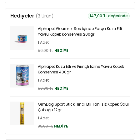
Hediyeler
(3 Ürün)
147,00 TL değerinde
Alphapet Gourmet Sos İçinde Parça Kuzu Etli
Yavru Köpek Konservesi 200gr
1 Adet
56,00 TL
HEDİYE
Alphapet Kuzu Etli ve Pirinçli Ezme Yavru Köpek
Konservesi 400gr
1 Adet
56,00 TL
HEDİYE
GimDog Sport Stick Hindi Etli Tahılsız Köpek Ödül
Çubuğu 12gr
1 Adet
35,00 TL
HEDİYE