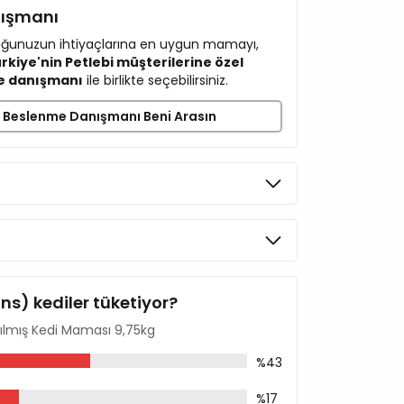
ayesinde idrar yolları sistemi sağlığını
nışmanı
cuğunuzun ihtiyaçlarına en uygun mamayı,
r sayesinde yüksek besinsel emilim ve yüksek
rkiye'nin Petlebi müşterilerine özel
ahiptir.
e danışmanı
ile birlikte seçebilirsiniz.
 kıtır mama taneleri sayesinde diş ve diş eti
yardımcıdır.
Beslenme Danışmanı Beni Arasın
içeriği sayesinde sağlıklı ve güçlü kemiklerin
çinko içeriği sayesinde sağlıklı deri ve parlak
ini
ins) kediler tüketiyor?
tırılmış Kedi Maması 9,75kg
%43
%17