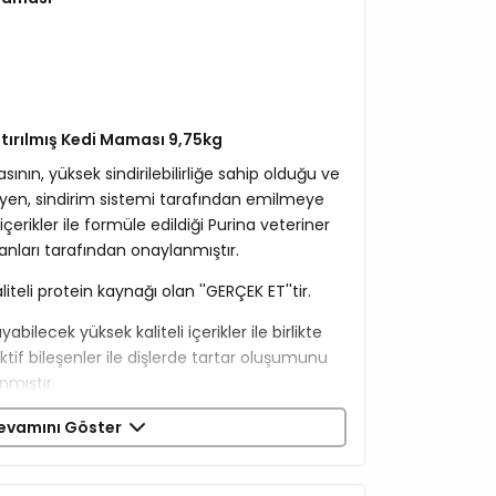
aştırılmış Kedi Maması 9,75kg
nın, yüksek sindirilebilirliğe sahip olduğu ve
ekleyen, sindirim sistemi tarafından emilmeye
 içerikler ile formüle edildiği Purina veteriner
ları tarafından onaylanmıştır.
liteli protein kaynağı olan ''GERÇEK ET''tir.
bilecek yüksek kaliteli içerikler ile birlikte
tif bileşenler ile dişlerde tartar oluşumunu
nmıştır.
nu sayesinde kedinizin doğal savunma
evamını Göster
rilmesine destek sağlar.
u %40'a kadar azalttığı kanıtlanmıştır.