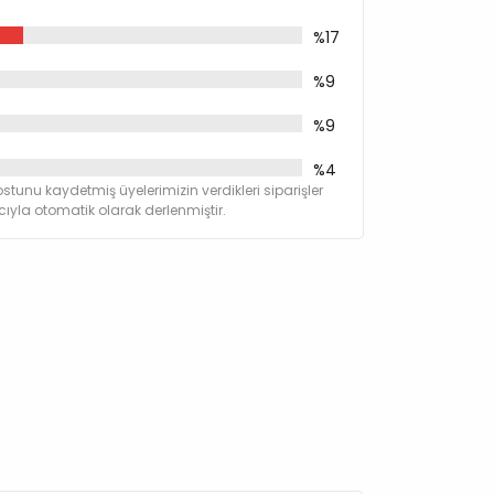
sı
%17
ü %2
%9
%9
%4
stunu kaydetmiş üyelerimizin verdikleri siparişler
yla otomatik olarak derlenmiştir.
,1
2