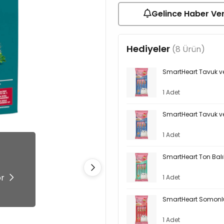
Gelince Haber Ve
Hediyeler
(8 Ürün)
SmartHeart Tavuk ve
1 Adet
SmartHeart Tavuk ve
1 Adet
SmartHeart Ton Balı
!
ör
1 Adet
SmartHeart Somonlu
1 Adet