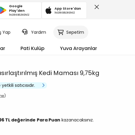
Google
App Store'dan
Play'den
İNDİREBİLİRSİNİZ
İNDİREBİLİRSİNİZ
iş Yap
Sepetim
Yardım
ar
Pati Kulüp
Yuva Arayanlar
 Kısırlaştırılmış Kedi Maması 9,75kg
etkili satıcısıdır.
me
,96 TL değerinde
Para Puan
kazanacaksınız.