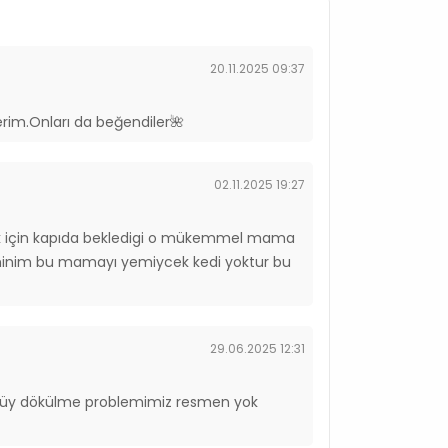
t
20.11.2025 09:37
erim.Onları da beğendiler🌺
rat
t
02.11.2025 19:27
mek için kapıda bekledigi o mükemmel mama
minim bu mamayı yemiycek kedi yoktur bu
29.06.2025 12:31
Tüy dökülme problemimiz resmen yok