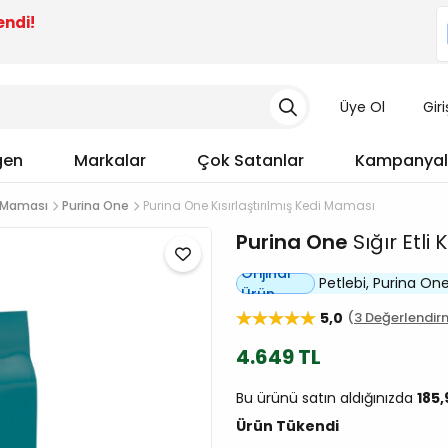
endi!
Üye Ol
Gir
gen
Markalar
Çok Satanlar
Kampanyal
di Maması
Purina One
Purina One Kısırlaştırılmış Kedi Maması
Purina One
Sığır Etli
Orijinal
Petlebi, Purina One y
Ürün
5,0
3 Değerlendir
4.649 TL
Bu ürünü satın aldığınızda
185
Ürün Tükendi