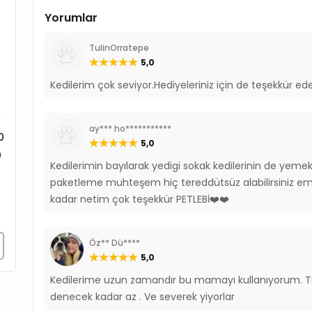
Vitamin C 140 IU/kg
Yorumlar
Taurin 780 IU/kg
Demir Sülfat Monohidra
TulinOrratepe
Kalsiyum İyodat Anhidre
5,0
Bakır Sülfat Pentahidrat
Kedilerim çok seviyor.Hediyeleriniz için de teşekkür ed
Mangan Sülfat Monohid
Çinko Sülfat Monohidra
Sodyum Selenit
ay*** ho***********
0
Antioksidanlar
5,0
0
Kedilerimin bayılarak yedigi sokak kedilerinin de ye
0
paketleme muhteşem hiç tereddütsüz alabilirsiniz e
0
kadar netim çok teşekkür PETLEBİ❤️❤️
0
Öz** Dü****
5,0
Kedilerime uzun zamandır bu mamayı kullanıyorum. 
denecek kadar az . Ve severek yiyorlar