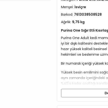
Menşei:
İsviçre
Barkod:
7613038508528
Ağırlık:
9,75 kg
Purina One Sığır Etli Kısırl
Purina One Adult kedi maması
iyi bir dışkı kalitesini dest
hazır yüksek kaliteli besinsel
hekimleri ve beslenme uzman
Bir numaralı içeriği yüksek ka
Yüksek besin emilimini sağlaya
aynı zamanda içeriğindeki ak
%40'a kadar azalttığı kanıtla
Özel, eşsiz formülasyo
D
mekanizmasının güçlendi
Dişlerde tartar oluşumun