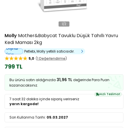
1
/
2
Molly
Mother&Babycat Tavuklu Düşük Tahıllı Yavru
Kedi Maması 2kg
Orijinal
Petlebi, Molly yetkili satıcısıdır.
Ürün
5,0
1 Değerlendirme
799 TL
31,96 TL
Bu ürünü satın aldığınızda
değerinde Para Puan
kazanacaksınız.
Hızlı Teslimat
7 saat 32 dakika
içinde sipariş verirseniz
yarın kargoda!
Son Kullanma Tarihi:
05.03.2027