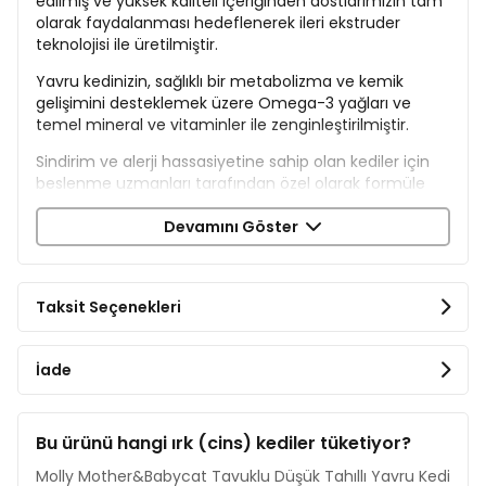
edilmiş ve yüksek kaliteli içeriğinden dostlarımızın tam
olarak faydalanması hedeflenerek ileri ekstruder
teknolojisi ile üretilmiştir.
Yavru kedinizin, sağlıklı bir metabolizma ve kemik
gelişimini desteklemek üzere Omega-3 yağları ve
temel mineral ve vitaminler ile zenginleştirilmiştir.
Sindirim ve alerji hassasiyetine sahip olan kediler için
beslenme uzmanları tarafından özel olarak formüle
edilmiştir. İçeriğindeki düşük moleküler seviyedeki
hidrolize protein ile besin intoleransını azaltarak
Devamını Göster
kedinizin daha sağlıklı deri ve sindirim sistemine sahip
olmasına katkıda bulunur.
Az tahıllı formülü ile kedinizin sağlıklı ve ideal bir
Taksit Seçenekleri
metabolizmaya sahip olmasına yardımcı olurken,
benzersiz bitkisel içeriği ile doğal bağışıklığı destekler.
İade
İçerik
Kurutulmuş Tavuk Proteini %46
Bu ürünü hangi ırk (cins) kediler tüketiyor?
Baldo Pirinç %14
Mısır %10
Molly Mother&Babycat Tavuklu Düşük Tahıllı Yavru Kedi