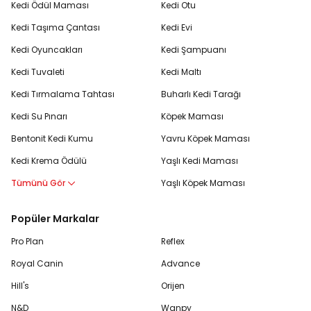
Kedi Ödül Maması
Kedi Otu
Kedi Taşıma Çantası
Kedi Evi
Kedi Oyuncakları
Kedi Şampuanı
Kedi Tuvaleti
Kedi Maltı
Kedi Tırmalama Tahtası
Buharlı Kedi Tarağı
Kedi Su Pınarı
Köpek Maması
Bentonit Kedi Kumu
Yavru Köpek Maması
Kedi Krema Ödülü
Yaşlı Kedi Maması
Tümünü Gör
Yaşlı Köpek Maması
Popüler Markalar
Pro Plan
Reflex
Royal Canin
Advance
Hill's
Orijen
N&D
Wanpy