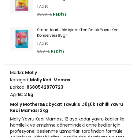
1 Adet
39,00 TL
HEDİYE
SmartHeart Jöle İçinde Ton Balıklı Yavru Kedi
Konservesi 85gr
1 Adet
6,99 TL
HEDİYE
Marka:
Molly
Kategori:
Molly Kedi Maması
Barkod:
8680542870723
Ağırlık:
2 kg
Molly Mother&Babycat Tavuklu Düşük Tahıllı Yavru
Kedi Maması 2kg
Molly Yavru Kedi Maması, 12 aya kadar yavru kediler ile
hamilelik ve emzirme dönemindeki anne kediler için
profesyonel beslenme uzmanları tarafından formüle