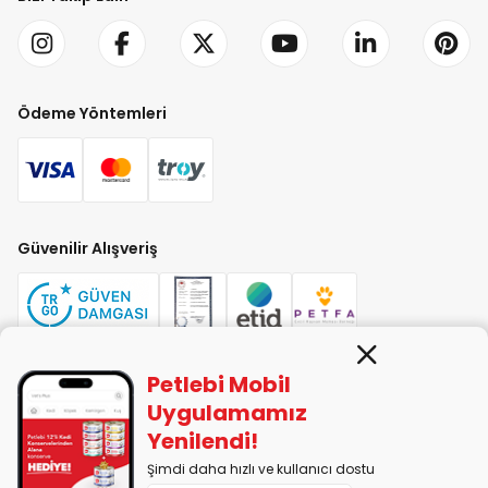
Ödeme Yöntemleri
Güvenilir Alışveriş
Petlebi Mobil
PETLEBİ EVCİL HAYVAN ÜRÜNLERİ PAZ. SAN. TİC. LTD. ŞTİ. Alaşarköy Mah.
Uygulamamız
1. Alaşar Cad. No: 9 Osmangazi/Bursa
Yenilendi!
7290599225 vergi numarasıyla Uludağ Vergi Dairesi'ne bağlıdır.
Şimdi daha hızlı ve kullanıcı dostu