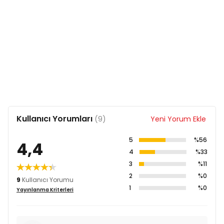
Kullanıcı Yorumları
(9)
Yeni Yorum Ekle
5
%56
4,4
4
%33
3
%11
2
%0
9
Kullanıcı Yorumu
1
%0
Yayınlanma Kriterleri