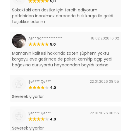
5,0
Sokaktaki can dostlar için tercih ediyorum
petlebiden inanılmaz derecede hızlı kargo ile geldi
teşekkür ederim
As** Sa************
18.02.2026 16:02
5,0
Mamanin kalitesi hakkında zaten şüphem yoktu
kargoyu eve getirince de paketi kemirip açıp yedi
boğazına duruyordu heyecandan bayıldı tadına
Şe**** Çe***
22.01.2026 08:55
4,0
Severek yiyorlar
Şe**** Çe***
22.01.2026 08:55
4,0
Severek yiyorlar