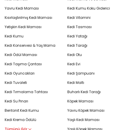
Yavru Kedi Maması
Kedi Kumu Koku Giderici
Kısırlaştırılmış Kedi Maması
Kedi Vitamini
Yetişkin Kedi Maması
Kedi Tasması
Kedi Kumu
Kedi Yatağı
Kedi Konservesi & Yaş Mama
Kedi Tarağı
Kedi Ödül Maması
Kedi Otu
Kedi Taşıma Çantası
Kedi Evi
Kedi Oyuncakları
Kedi Şampuanı
Kedi Tuvaleti
Kedi Maltı
Kedi Tırmalama Tahtası
Buharlı Kedi Tarağı
Kedi Su Pınarı
Köpek Maması
Bentonit Kedi Kumu
Yavru Köpek Maması
Kedi Krema Ödülü
Yaşlı Kedi Maması
Tümünü Gör
Yaşlı Köpek Maması