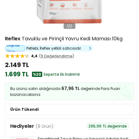
1
/
2
Reflex
Tavuklu ve Pirinçli Yavru Kedi Maması 10kg
Orijinal
Petlebi, Reflex yetkili satıcısıdır.
Ürün
4,4
9 Değerlendirme
2.149 TL
1.699 TL
%20
Sepette Ek İndirimli
67,96 TL
Bu ürünü satın aldığınızda
değerinde Para Puan
kazanacaksınız.
Ürün Tükendi
Hediyeler
(8 Ürün)
295,99 TL değerinde
SmartHeart Tavuk Pirinç ve Yengeçli Yetişkin Kedi