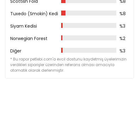
Scottish Fold
%8
Taurin 1.500 mg/kg
Metiyonin 1.500 mg/kg
Tuxedo (Smokin) Kedi
%8
Demir 200 mg/kg
İyot 1,5 mg/kg
Siyam Kedisi
%3
Bakır 13 mg/kg
Manganez 50 mg/kg
Norwegian Forest
%2
Çinko 140 mg/kg
Selenyum 0,3 mg/kg
Diğer
%3
Kolin 3.500 mg/kg
* Bu rapor petlebi.com'a evcil dostunu kaydetmiş üyelerimizin
verdikleri siparişler üzerinden referans olması amacıyla
otomatik olarak derlenmiştir.