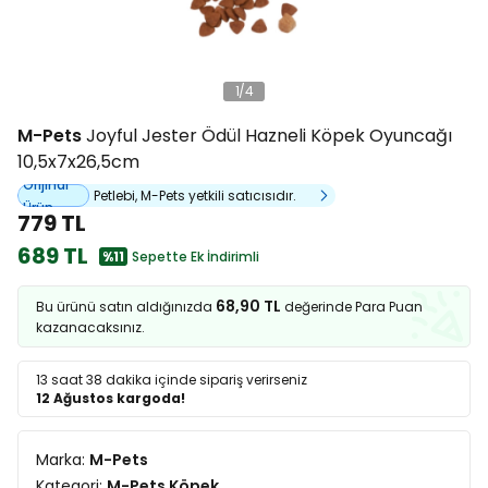
1
/
4
M-Pets
Joyful Jester Ödül Hazneli Köpek Oyuncağı
10,5x7x26,5cm
Orijinal
Petlebi, M-Pets yetkili satıcısıdır.
Ürün
779 TL
689 TL
%11
Sepette Ek İndirimli
68,90 TL
Bu ürünü satın aldığınızda
değerinde Para Puan
kazanacaksınız.
13 saat 38 dakika
içinde sipariş verirseniz
12 Ağustos kargoda!
Marka:
M-Pets
Kategori:
M-Pets Köpek