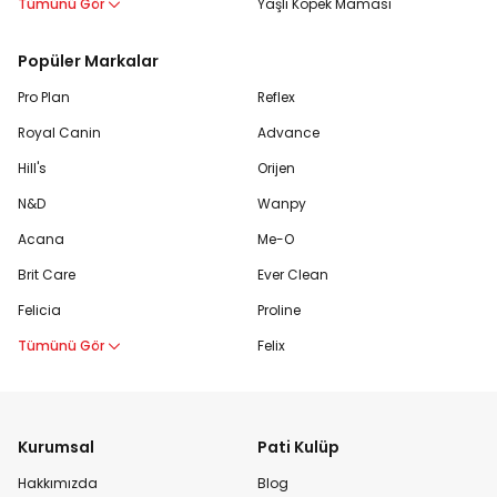
Tümünü Gör
Yaşlı Köpek Maması
Popüler Markalar
Pro Plan
Reflex
Royal Canin
Advance
Hill's
Orijen
N&D
Wanpy
Acana
Me-O
Brit Care
Ever Clean
Felicia
Proline
Tümünü Gör
Felix
Kurumsal
Pati Kulüp
Hakkımızda
Blog