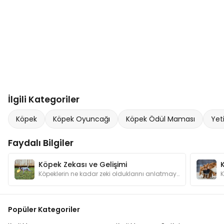
İlgili Kategoriler
Köpek
Köpek Oyuncağı
Köpek Ödül Maması
Yet
Faydalı Bilgiler
Köpek Zekası ve Gelişimi
Köpeklerin ne kadar zeki olduklarını anlatmaya gerek var mı? Peki her köpek doğuştan zeki midir? Zekalarını nasıl geliştirilebiliriz?
Popüler Kategoriler