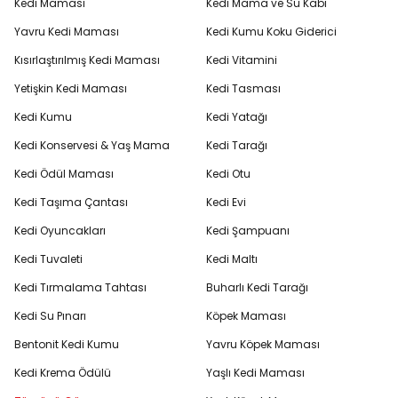
Kedi Maması
Kedi Mama ve Su Kabı
Yavru Kedi Maması
Kedi Kumu Koku Giderici
Kısırlaştırılmış Kedi Maması
Kedi Vitamini
Yetişkin Kedi Maması
Kedi Tasması
Kedi Kumu
Kedi Yatağı
Kedi Konservesi & Yaş Mama
Kedi Tarağı
Kedi Ödül Maması
Kedi Otu
Kedi Taşıma Çantası
Kedi Evi
Kedi Oyuncakları
Kedi Şampuanı
Kedi Tuvaleti
Kedi Maltı
Kedi Tırmalama Tahtası
Buharlı Kedi Tarağı
Kedi Su Pınarı
Köpek Maması
Bentonit Kedi Kumu
Yavru Köpek Maması
Kedi Krema Ödülü
Yaşlı Kedi Maması